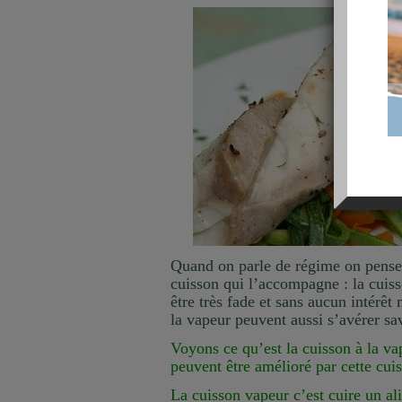
Quand on parle de régime on pens
cuisson qui l’accompagne : la cuiss
être très fade et sans aucun intérêt
la vapeur peuvent aussi s’avérer s
Voyons ce qu’est la cuisson à la va
peuvent être amélioré par cette cui
La cuisson vapeur c’est cuire un a