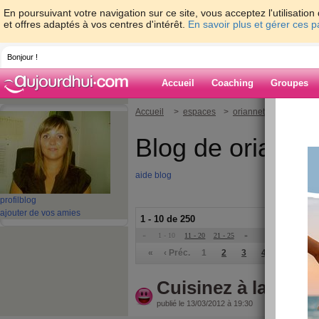
En poursuivant votre navigation sur ce site, vous acceptez l'utilisati
et offres adaptés à vos centres d'intérêt.
En savoir plus et gérer ces 
Bonjour !
Accueil
Coaching
Groupes
Accueil
>
espaces
>
oriannetrezeguet
Blog de orianne
aide blog
profil
blog
ajouter de vos amies
1 - 10 de 250
«
1 - 10
11 - 20
21 - 25
»
«
‹ Préc.
1
2
3
4
5
6
Cuisinez à la vape
publié le 13/03/2012 à 19:30