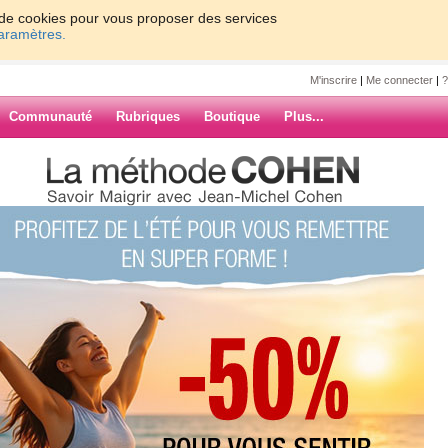
on de cookies pour vous proposer des services
paramètres.
M'inscrire
|
Me connecter
|
?
Communauté
Rubriques
Boutique
Plus...
trezeguet
7
8
9
10
Suiv. ›
»
ur
ARCHIVES