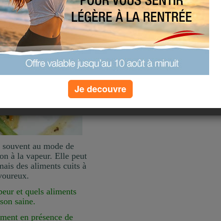
Je decouvre
e souvent au mode de
on à la vapeur. Elle peut
 mais des aliments cuits à
avoureux.
peur et quels aliments
sson saine.
liment en présence de