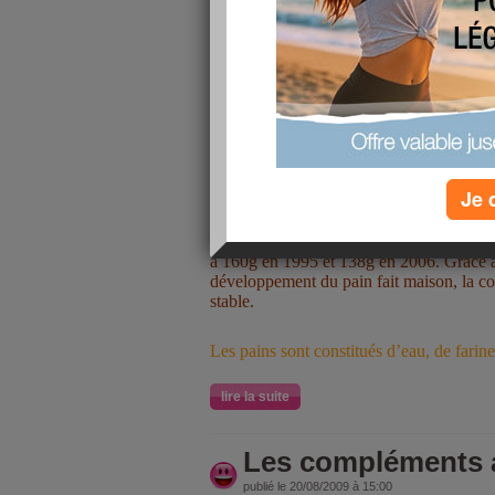
Le pain est un aliment essentiel de notre a
groupe des aliments des céréales, pommes
Je 
Le pain a longtemps été l’aliment indisp
consommation de pain est passée de 325g
à 160g en 1995 et 138g en 2006. Grace au
développement du pain fait maison, la c
stable.
Les pains sont constitués d’eau, de farine
lire la suite
Les compléments a
publié le 20/08/2009 à 15:00