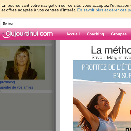
En poursuivant votre navigation sur ce site, vous acceptez l'utilisati
et offres adaptés à vos centres d'intérêt.
En savoir plus et gérer ces 
Bonjour !
Accueil
Coaching
Groupes
Accueil
>
espaces
>
oriannetrezeguet
Blog de orianne
aide blog
profil
blog
ajouter de vos amies
101 - 110 de 250
«
1 - 10
11 - 20
21 - 25
»
«
‹ Préc.
11
12
13
14
15
16
Les pains
publié le 27/08/2009 à 11:21