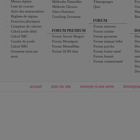
Menus régime
Méthodes Naturelles
Témoignages
For
Liste de courses
Méthode Chrono-
Quiz
Gro
Suivi des mensurations
Géno-Nutrition
Ma
Réglette de régime
Coaching Grossesse
Bea
FORUM
Exercices physiques
Compteur de calories
Forum minceur
FORUM PREMIUM
DO
Calcul poids idéal
Forum cuisine
Calcul IMC
Forum Savoir Maigrir
Forum grossesse
Dos
Courbe de poids
Forum Montignac
Forum maman bébé
Dos
Calcul IMG
Forum MentalSlim
Forum psycho
Dos
Grossesse mois par
Forum SLIM data
Forum forme santé
Dos
mois
Forum beauté
san
Forum communauté
Dos
Dos
Dos
accueil
plan du site
envoyer à une amie
témoigna
Forum minceur
Forum cuisine
Commencer un régime
boissons, vins et cocktails
Alimentation équilibrée et nutrition
astuces et bons plans
Minceur
Recette cuisine
exercices physiques
recette facile
produits minceur
Recette poulet