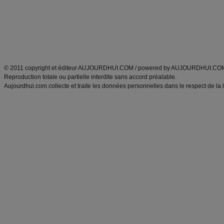
Tags
:
ventre plat
|
maigrir des fesses
|
abdominaux
|
régime américain
|
régime mayo
|
Découvrez aussi
:
exercices abdominaux
|
recette wok
|
ANXA Partenaires
:
Recette
de cuisine |
Recette cuisine
|
© 2011 copyright et éditeur AUJOURDHUI.COM / powered by AUJOURDHUI.CO
Reproduction totale ou partielle interdite sans accord préalable.
Aujourdhui.com collecte et traite les données personnelles dans le respect de la 