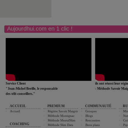
Aujourdhui.com en 1 clic !
Service Client
ils ont réussi leur rég
"Jean-Michel Berille, le responsable
- Méthode Savoir Maig
des télé-conseillers."
ACCUEIL
PREMIUM
COMMUNAUTÉ
RU
Accueil
Régime Savoir Maigrir
Groupes
Min
Méthode Montignac
Blogs
Nut
Méthode MentalSlim
Rencontres
Cui
COACHING
Méthode Slim Data
Bons plans
Psy