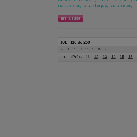
nectarines, la pastèque, les prunes,
lire la suite
101 - 110 de 250
«
1 - 10
11 - 20
21 - 25
»
«
‹ Préc.
11
12
13
14
15
16