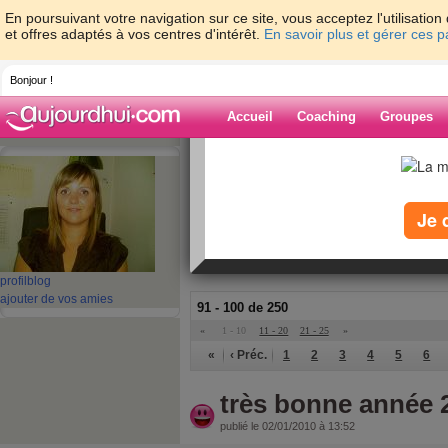
En poursuivant votre navigation sur ce site, vous acceptez l'utilisati
et offres adaptés à vos centres d'intérêt.
En savoir plus et gérer ces 
Bonjour !
Accueil
Coaching
Groupes
Accueil
>
espaces
>
oriannetrezeguet
Blog de orianne
Je 
aide blog
profil
blog
ajouter de vos amies
91 - 100 de 250
«
1 - 10
11 - 20
21 - 25
»
«
‹ Préc.
1
2
3
4
5
6
très bonne année 
publié le 02/01/2010 à 13:52