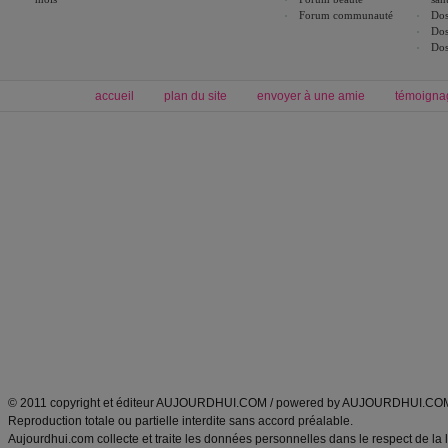
Forum communauté
Dos
Dos
Dos
accueil
plan du site
envoyer à une amie
témoigna
Forum minceur
Forum cuisine
Commencer un régime
boissons, vins et cocktails
Alimentation équilibrée et nutrition
astuces et bons plans
Minceur
Recette cuisine
exercices physiques
recette facile
produits minceur
Recette poulet
Tags
:
ventre plat
|
maigrir des fesses
|
abdominaux
|
régime américain
|
régime mayo
|
Découvrez aussi
:
exercices abdominaux
|
recette wok
|
ANXA Partenaires
:
Recette
de cuisine |
Recette cuisine
|
© 2011 copyright et éditeur AUJOURDHUI.COM / powered by AUJOURDHUI.CO
Reproduction totale ou partielle interdite sans accord préalable.
Aujourdhui.com collecte et traite les données personnelles dans le respect de la 