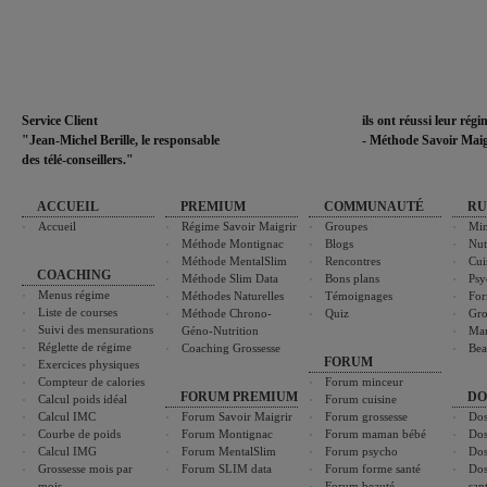
Service Client
ils ont réussi leur rég
"Jean-Michel Berille, le responsable
- Méthode Savoir Maig
des télé-conseillers."
ACCUEIL
PREMIUM
COMMUNAUTÉ
RU
Accueil
Régime Savoir Maigrir
Groupes
Min
Méthode Montignac
Blogs
Nut
Méthode MentalSlim
Rencontres
Cui
COACHING
Méthode Slim Data
Bons plans
Psy
Menus régime
Méthodes Naturelles
Témoignages
For
Liste de courses
Méthode Chrono-
Quiz
Gro
Suivi des mensurations
Géno-Nutrition
Ma
Réglette de régime
Coaching Grossesse
Bea
FORUM
Exercices physiques
Compteur de calories
Forum minceur
FORUM PREMIUM
DO
Calcul poids idéal
Forum cuisine
Calcul IMC
Forum Savoir Maigrir
Forum grossesse
Dos
Courbe de poids
Forum Montignac
Forum maman bébé
Dos
Calcul IMG
Forum MentalSlim
Forum psycho
Dos
Grossesse mois par
Forum SLIM data
Forum forme santé
Dos
mois
Forum beauté
san