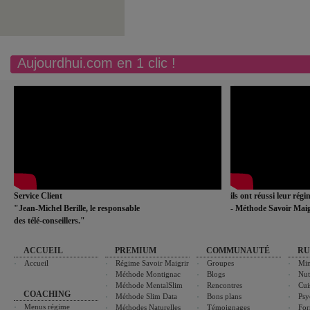
Aujourdhui.com en 1 clic !
Service Client
ils ont réussi leur rég
"Jean-Michel Berille, le responsable
- Méthode Savoir Maig
des télé-conseillers."
ACCUEIL
PREMIUM
COMMUNAUTÉ
RU
Accueil
Régime Savoir Maigrir
Groupes
Min
Méthode Montignac
Blogs
Nut
Méthode MentalSlim
Rencontres
Cui
COACHING
Méthode Slim Data
Bons plans
Psy
Menus régime
Méthodes Naturelles
Témoignages
For