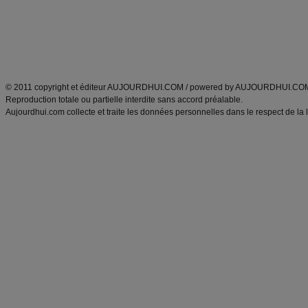
Tags
:
ventre plat
|
maigrir des fesses
|
abdominaux
|
régime américain
|
régime mayo
|
Découvrez aussi
:
exercices abdominaux
|
recette wok
|
ANXA Partenaires
:
Recette
de cuisine |
Recette cuisine
|
© 2011 copyright et éditeur AUJOURDHUI.COM / powered by AUJOURDHUI.CO
Reproduction totale ou partielle interdite sans accord préalable.
Aujourdhui.com collecte et traite les données personnelles dans le respect de la 