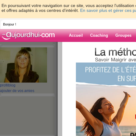
En poursuivant votre navigation sur ce site, vous acceptez l'utilisati
et offres adaptés à vos centres d'intérêt.
En savoir plus et gérer ces 
Bonjour !
Accueil
Coaching
Groupes
Accueil
>
espaces
>
oriannetrezeguet
> « 
creuser.
Blog de orianne
aide blog
profil
blog
« Manger c'est agir
ajouter de vos amies
creuser.
publié le 31/01/2012 à 09:43
L'opération « Manger c'est agir » dé
choix alimentaire exercé collective
majeur dans la lutte contre le réch