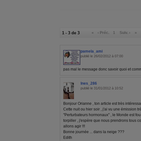
1 - 3 de 3
«
‹ Préc.
1
Suiv. ›
»
pamela_ami
publié le 26/02/2012 à 07:00
pas mal le message donc savoir quoi et comm
Ines_286
publié le 31/01/2012 à 10:52
Bonjour Orianne , ton article est très intéressan
Cette nuit ou hier soir , j'ai vu une émission t
"Perturbateurs hormonaux" , le Monde est fou
torpiller , j'espère que nous prendrons tous 
allons agir !!!
Bonne journée ... dans la neige ???
Edith