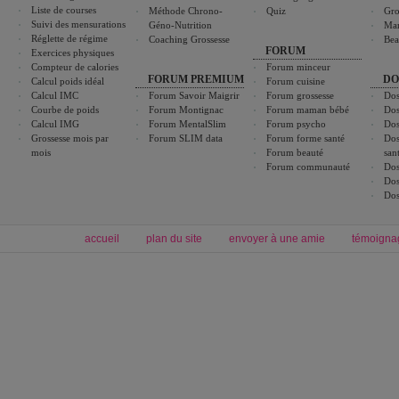
Liste de courses
Méthode Chrono-
Quiz
Gro
Suivi des mensurations
Géno-Nutrition
Ma
Réglette de régime
Coaching Grossesse
Bea
FORUM
Exercices physiques
Compteur de calories
Forum minceur
FORUM PREMIUM
DO
Calcul poids idéal
Forum cuisine
Calcul IMC
Forum Savoir Maigrir
Forum grossesse
Dos
Courbe de poids
Forum Montignac
Forum maman bébé
Dos
Calcul IMG
Forum MentalSlim
Forum psycho
Dos
Grossesse mois par
Forum SLIM data
Forum forme santé
Dos
mois
Forum beauté
san
Forum communauté
Dos
Dos
Dos
accueil
plan du site
envoyer à une amie
témoigna
Forum minceur
Forum cuisine
Commencer un régime
boissons, vins et cocktails
Alimentation équilibrée et nutrition
astuces et bons plans
Minceur
Recette cuisine
exercices physiques
recette facile
produits minceur
Recette poulet