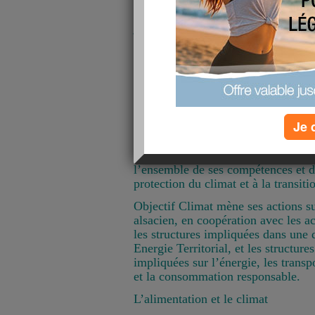
Prenant en compte tout le cycle de 
jusqu'à l'assiette du consommateur, 
environ 1/3 des émissions de gaz à 
globales en France.
Objectif Climat
est une association
dont l’objet est de sensibiliser et d
Je 
aux enjeux climatiques et énergét
Action Climat France et d’Alsace N
positionne aujourd’hui comme un ac
l’ensemble de ses compétences et de
protection du climat et à la transiti
Objectif Climat mène ses actions su
alsacien, en coopération avec les 
les structures impliquées dans une
Energie Territorial, et les structure
impliquées sur l’énergie, les transp
et la consommation responsable.
L’alimentation et le climat