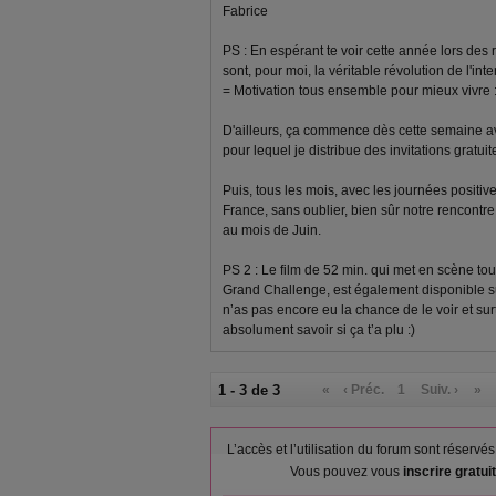
Fabrice
PS : En espérant te voir cette année lors des
sont, pour moi, la véritable révolution de l'inter
= Motivation tous ensemble pour mieux vivre :
D'ailleurs, ça commence dès cette semaine av
pour lequel je distribue des invitations gratu
Puis, tous les mois, avec les journées positiv
France, sans oublier, bien sûr notre rencontr
au mois de Juin.
PS 2 : Le film de 52 min. qui met en scène to
Grand Challenge, est également disponible su
n’as pas encore eu la chance de le voir et sur
absolument savoir si ça t’a plu :)
1 - 3 de 3
«
‹ Préc.
1
Suiv. ›
»
L’accès et l’utilisation du forum sont réser
Vous pouvez vous
inscrire gratu