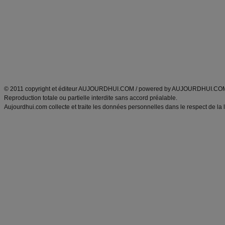
exercices physiques
recette facile
produits minceur
Recette poulet
Tags
:
ventre plat
|
maigrir des fesses
|
abdominaux
|
régime américain
|
régime mayo
|
Découvrez aussi
:
exercices abdominaux
|
recette wok
|
ANXA Partenaires
:
Recette
de cuisine |
Recette cuisine
|
© 2011 copyright et éditeur AUJOURDHUI.COM / powered by AUJOURDHUI.CO
Reproduction totale ou partielle interdite sans accord préalable.
Aujourdhui.com collecte et traite les données personnelles dans le respect de la 