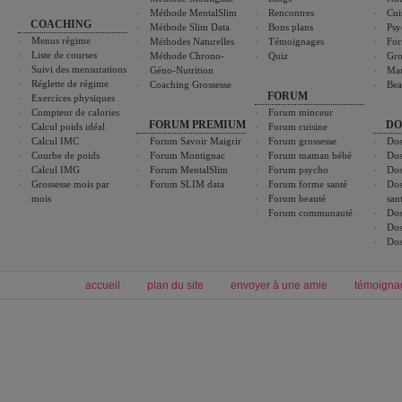
Méthode MentalSlim
Rencontres
Cui
COACHING
Méthode Slim Data
Bons plans
Psy
Menus régime
Méthodes Naturelles
Témoignages
For
Liste de courses
Méthode Chrono-
Quiz
Gro
Suivi des mensurations
Géno-Nutrition
Ma
Réglette de régime
Coaching Grossesse
Bea
FORUM
Exercices physiques
Compteur de calories
Forum minceur
FORUM PREMIUM
DO
Calcul poids idéal
Forum cuisine
Calcul IMC
Forum Savoir Maigrir
Forum grossesse
Dos
Courbe de poids
Forum Montignac
Forum maman bébé
Dos
Calcul IMG
Forum MentalSlim
Forum psycho
Dos
Grossesse mois par
Forum SLIM data
Forum forme santé
Dos
mois
Forum beauté
san
Forum communauté
Dos
Dos
Dos
accueil
plan du site
envoyer à une amie
témoigna
Forum minceur
Forum cuisine
Commencer un régime
boissons, vins et cocktails
Alimentation équilibrée et nutrition
astuces et bons plans
Minceur
Recette cuisine