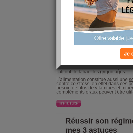
Le
stress
fait parti de nos vies occide
le travail, la maison, la famille, nou
Je 
stress de la vie quotidienne.
Chacun trouve des solutions pour surm
la relaxation, et aussi des moyens m
l'alcool, le tabac, les grignotages ...
L'alimentation constitue aussi une
so
contre ce stress, en effet dans ces 
besoin de plus de vitamines et miné
compléments oraux peuvent être uti
lire la suite
Réussir son régime
mes 3 astuces