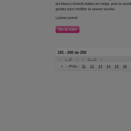
les blancs d'oeufs battus en neige, puis le sucr
goutez pour rectifier la saveur sucrée.
Laisser prend
lire la suite
191 - 200 de 250
«
1 - 10
11 - 20
21 - 25
»
«
‹ Préc.
11
12
13
14
15
16