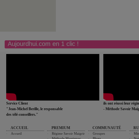
Aujourdhui.com en 1 clic !
Service Client
ils ont réussi leur rég
"Jean-Michel Berille, le responsable
- Méthode Savoir Maig
des télé-conseillers."
ACCUEIL
PREMIUM
COMMUNAUTÉ
RU
Accueil
Régime Savoir Maigrir
Groupes
Min
Méthode Montignac
Blogs
Nut