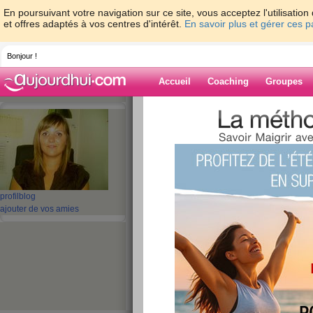
En poursuivant votre navigation sur ce site, vous acceptez l'utilisati
et offres adaptés à vos centres d'intérêt.
En savoir plus et gérer ces 
Bonjour !
Accueil
Coaching
Groupes
Accueil
>
espaces
>
oriannetrezeguet
Blog de orianne
aide blog
profil
blog
ajouter de vos amies
191 - 200 de 250
«
1 - 10
11 - 20
21 - 25
»
«
‹ Préc.
11
12
13
14
15
16
L'alimentation anti
publié le 19/06/2008 à 14:39