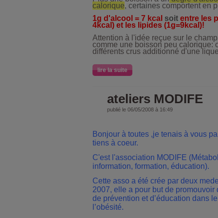
calorique
,
certaines
comportent en pl
1g d'alcool = 7 kcal
soit
entre les 
4kcal) et les lipides (1g=9kcal)!
Attention à l'idée reçue sur le cha
comme une boisson peu calorique: 
différents crus additionné d'une liqu
lire la suite
ateliers MODIFE
publié le 06/05/2008 à 16:49
Bonjour à toutes ,je tenais à vous p
tiens à coeur.
C'est l'association MODIFE (Métabol
information, formation, éducation).
Cette asso a été crée par deux med
2007, elle
a pour but de promouvoir d
de prévention et d’éducation dans le
l’obésité.