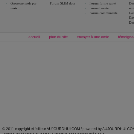
Grossesse mois par
Forum SLIM data
Forum forme santé
Dos
mois
Forum beauté
san
Forum communauté
Dos
Dos
Dos
accueil
plan du site
envoyer à une amie
témoigna
Forum minceur
Forum cuisine
Commencer un régime
boissons, vins et cocktails
Alimentation équilibrée et nutrition
astuces et bons plans
Minceur
Recette cuisine
exercices physiques
recette facile
produits minceur
Recette poulet
Tags
:
ventre plat
|
maigrir des fesses
|
abdominaux
|
régime américain
|
régime mayo
|
Découvrez aussi
:
exercices abdominaux
|
recette wok
|
ANXA Partenaires
:
Recette
de cuisine |
Recette cuisine
|
© 2011 copyright et éditeur AUJOURDHUI.COM / powered by AUJOURDHUI.CO