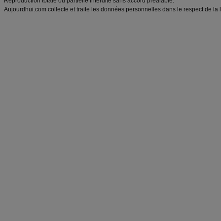
Reproduction totale ou partielle interdite sans accord préalable.
Aujourdhui.com collecte et traite les données personnelles dans le respect de la 