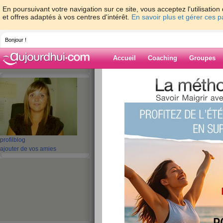
En poursuivant votre navigation sur ce site, vous acceptez l'utilisati
et offres adaptés à vos centres d'intérêt.
En savoir plus et gérer ces 
Bonjour !
Accueil
Coaching
Groupes
Accueil
>
espaces
>
oriannetrezeguet
Blog de orianne
aide blog
profil
blog
ajouter de vos amies
171 - 180 de 250
«
1 - 10
11 - 20
21 - 25
»
«
‹ Préc.
11
12
13
14
15
16
Vos recettes de p
publié le 18/11/2008 à 17:33