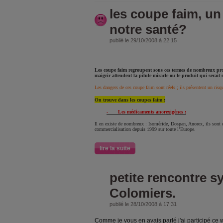
les coupe faim, u
notre santé?
publié le 29/10/2008 à 22:15
Les coupe faim regroupent sous ces termes de nombreux pr
maigrir attendent la pilule miracle ou le produit qui serait
Les dangers de ces coupe faim sont réels ; ils présentent un risq
On trouve dans les coupes faim :
-
Les médicaments anorexigènes :
Il en existe de nombreux : Isoméride, Dospan, Anorex, ils sont d
commercialisation depuis 1999 sur toute l’Europe.
lire la suite
petite rencontre s
Colomiers.
publié le 28/10/2008 à 17:31
Comme je vous en avais parlé j'ai participé ce 