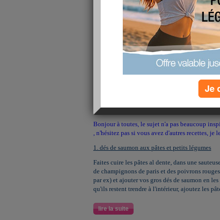
Je 
Bonjour à toutes, le sujet n'a pas beaucoup insp
, n'hésitez pas si vous avez d'autres recettes, je 
1. dés de saumon aux pâtes et petits légumes
Faites cuire les pâtes al dente, dans une sauteus
de champignons de paris et des poivrons rouges 
par ex) et ajouter vos gros dés de saumon en les
qu'ils restent trendre à l'intérieur, ajoutez les pât
lire la suite