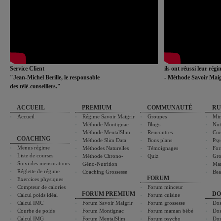
Service Client
ils ont réussi leur rég
"Jean-Michel Berille, le responsable
- Méthode Savoir Maig
des télé-conseillers."
ACCUEIL
PREMIUM
COMMUNAUTÉ
RU
Accueil
Régime Savoir Maigrir
Groupes
Min
Méthode Montignac
Blogs
Nut
Méthode MentalSlim
Rencontres
Cui
COACHING
Méthode Slim Data
Bons plans
Psy
Menus régime
Méthodes Naturelles
Témoignages
For
Liste de courses
Méthode Chrono-
Quiz
Gro
Suivi des mensurations
Géno-Nutrition
Ma
Réglette de régime
Coaching Grossesse
Bea
FORUM
Exercices physiques
Compteur de calories
Forum minceur
FORUM PREMIUM
DO
Calcul poids idéal
Forum cuisine
Calcul IMC
Forum Savoir Maigrir
Forum grossesse
Dos
Courbe de poids
Forum Montignac
Forum maman bébé
Dos
Calcul IMG
Forum MentalSlim
Forum psycho
Dos