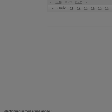
«
1 - 10
11 - 20
21 - 25
»
«
‹ Préc.
11
12
13
14
15
16
Sélectionner un mois et une année :