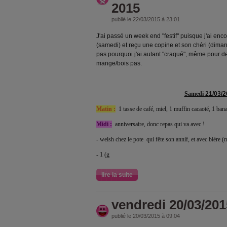
2015
publié le 22/03/2015 à 23:01
J'ai passé un week end "festif" puisque j'ai enco
(samedi) et reçu une copine et son chéri (dimanc
pas pourquoi j'ai autant "craqué", même pour de
mange/bois pas.
Samedi
21/03/2
Matin :
1 tasse de café, miel, 1 muffin cacaoté, 1 ban
Midi :
anniversaire, donc repas qui va avec !
- welsh chez le pote qui fête son annif, et avec bière (m
- 1 (g
lire la suite
vendredi 20/03/201
publié le 20/03/2015 à 09:04