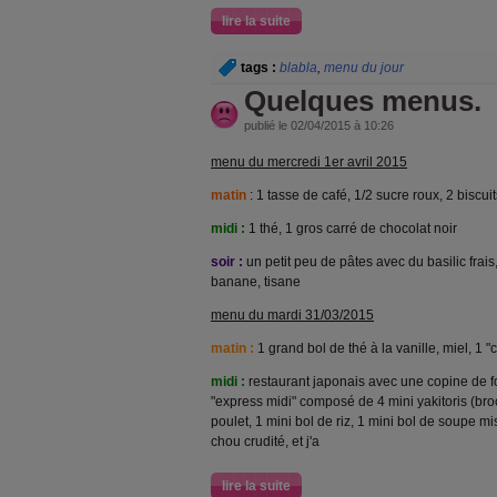
lire la suite
tags :
blabla
,
menu du jour
Quelques menus.
publié le 02/04/2015 à 10:26
menu du mercredi 1er avril 2015
matin
: 1 tasse de café, 1/2 sucre roux, 2 biscuit
midi :
1 thé, 1 gros carré de chocolat noir
soir :
un petit peu de pâtes avec du basilic frais, 
banane, tisane
menu du mardi 31/03/2015
matin :
1 grand bol de thé à la vanille, miel, 1 
midi :
restaurant japonais avec une copine de fo
"express midi" composé de 4 mini yakitoris (br
poulet, 1 mini bol de riz, 1 mini bol de soupe miso
chou crudité, et j'a
lire la suite