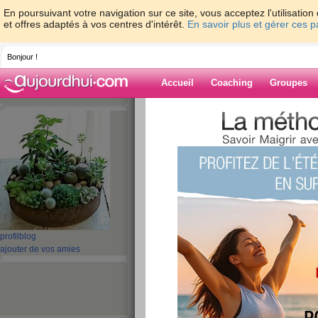
En poursuivant votre navigation sur ce site, vous acceptez l'utilisati
et offres adaptés à vos centres d'intérêt.
En savoir plus et gérer ces 
Bonjour !
Accueil
Coaching
Groupes
Accueil
>
espaces
>
bananabread
Blog de banana
aide blog
1 - 10 de 260
«
1 - 10
11 - 20
21 - 26
»
profil
blog
ajouter de vos amies
«
‹ Préc.
1
2
3
4
5
6
récap de menus !
publié le 15/04/2015 à 08:24