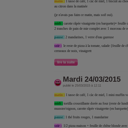
matin :
1 tasse de café, 1 càc de miel, 1 biscuit au cho
au citron dans la matinée
(je n'avais pas faim ce matin, mais soif oui).
midi :
carotte râpée vinaigrette (en barquette)
+
feuille 
2 tranches de pain de mie complet avec 1 morceau de r
pause
:
2 mandarines, 1 verre d'eau gazeuse
soir :
le reste de pizza à la tomate, salade {feuille de c
cerneaux de noix, vinaigrett
lire la suite
Mardi 24/03/2015
publié le 25/03/2015 à 12:11
matin :
1 tasse de café, 1 càc de miel, 1 mini muffin v
midi :
tortilla croustillante dorée au four (reste de lund
munster/oignon, carotte râpée vinaigrette (en barquette
pause
:
1 thé fruits rouges, 1 mandarine
soir :
1/2 pizza maison + feuille de chêne blonde avec 