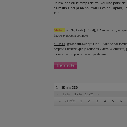
Je n'ai pas eu le temps de trouver une paire de l
ce matin alors je ne pourrais la voir qu'après, u
zut !
Matin :
à 07h
, 1 café (120ml), 1/2 sucre roux, 2crêpes
l'autre avec de la compote
à 10h30
: grosse fringale qui tue !
Pour ne pas tomber s
préparé 1 banane, que je coupe en 2 dans la longueur, j'a
termine par un peu de coco râpé dessus
lire la suite
1 - 10 de 260
«
1 - 10
11 - 20
21 - 26
»
«
‹ Préc.
1
2
3
4
5
6