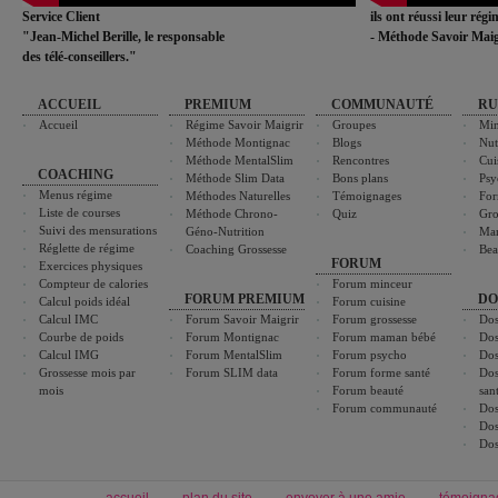
Service Client
ils ont réussi leur rég
"Jean-Michel Berille, le responsable
- Méthode Savoir Maig
des télé-conseillers."
ACCUEIL
PREMIUM
COMMUNAUTÉ
RU
Accueil
Régime Savoir Maigrir
Groupes
Min
Méthode Montignac
Blogs
Nut
Méthode MentalSlim
Rencontres
Cui
COACHING
Méthode Slim Data
Bons plans
Psy
Menus régime
Méthodes Naturelles
Témoignages
For
Liste de courses
Méthode Chrono-
Quiz
Gro
Suivi des mensurations
Géno-Nutrition
Ma
Réglette de régime
Coaching Grossesse
Bea
FORUM
Exercices physiques
Compteur de calories
Forum minceur
FORUM PREMIUM
DO
Calcul poids idéal
Forum cuisine
Calcul IMC
Forum Savoir Maigrir
Forum grossesse
Dos
Courbe de poids
Forum Montignac
Forum maman bébé
Dos
Calcul IMG
Forum MentalSlim
Forum psycho
Dos
Grossesse mois par
Forum SLIM data
Forum forme santé
Dos
mois
Forum beauté
san
Forum communauté
Dos
Dos
Dos