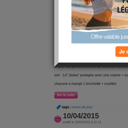
mercredi 15/0
matin : 1 tasse de café ss sucre, 1/3 de part de f
clémentine (ou mandarine, je ne sais plus)
mardi 14/04/
matin : 1 mug de thé vanille, 1/2 pomme + filet de
vert
midi : riz thaï, plein de laitue + vinaigrette au y
Je 
curcuma et gingembre, champignons de paris po
70% cacao
pause : 1/2 pomme, 1 verre de smoothie {fraise
soir : 1/2 "plaka" partagée avec une copine + s
chacune a mangé 1 brochette + crudités
lire la suite
tags :
menu du jour
10/04/2015
publié le 10/04/2015 à 11:12