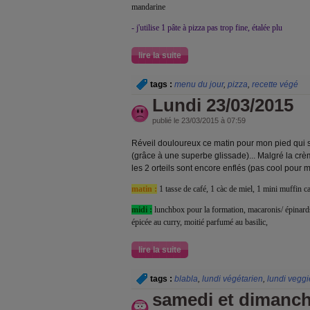
mandarine
- j'utilise 1 pâte à pizza pas trop fine, étalée plu
lire la suite
tags :
menu du jour
,
pizza
,
recette végé
Lundi 23/03/2015
publié le 23/03/2015 à 07:59
Réveil douloureux ce matin pour mon pied qui s
(grâce à une superbe glissade)... Malgré la crème 
les 2 orteils sont encore enflés (pas cool pour 
matin :
1 tasse de café, 1 càc de miel, 1 mini muffin 
midi :
lunchbox pour la formation, macaronis/ épinards
épicée au curry, moitié parfumé au basilic,
lire la suite
tags :
blabla
,
lundi végétarien
,
lundi veggi
samedi et dimanch