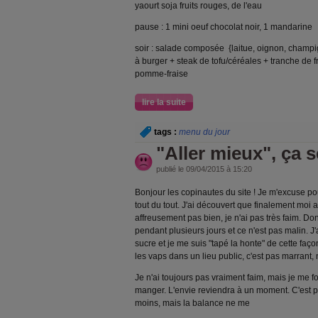
yaourt soja fruits rouges, de l'eau
pause : 1 mini oeuf chocolat noir, 1 mandarine
soir : salade composée {laitue, oignon, champi
à burger + steak de tofu/céréales + tranche de
pomme-fraise
lire la suite
tags :
menu du jour
"Aller mieux", ça 
publié le 09/04/2015 à 15:20
Bonjour les copinautes du site ! Je m'excuse pou
tout du tout. J'ai découvert que finalement moi 
affreusement pas bien, je n'ai pas très faim. D
pendant plusieurs jours et ce n'est pas malin. J
sucre et je me suis "tapé la honte" de cette fa
les vaps dans un lieu public, c'est pas marrant
Je n'ai toujours pas vraiment faim, mais je me f
manger. L'envie reviendra à un moment. C'est p
moins, mais la balance ne me