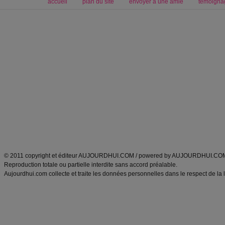
accueil
plan du site
envoyer à une amie
témoigna
Forum minceur
Forum cuisine
Commencer un régime
boissons, vins et cocktails
Alimentation équilibrée et nutrition
astuces et bons plans
Minceur
Recette cuisine
exercices physiques
recette facile
produits minceur
Recette poulet
Tags
:
ventre plat
|
maigrir des fesses
|
abdominaux
|
régime américain
|
régime mayo
|
Découvrez aussi
:
exercices abdominaux
|
recette wok
|
ANXA Partenaires
:
Recette
de cuisine |
Recette cuisine
|
© 2011 copyright et éditeur AUJOURDHUI.COM / powered by AUJOURDHUI.CO
Reproduction totale ou partielle interdite sans accord préalable.
Aujourdhui.com collecte et traite les données personnelles dans le respect de la 