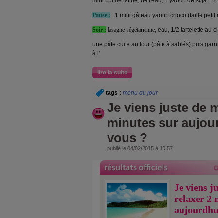
mini bol de laitue, de l'eau, 1 yaourt de soja + 
Pause :
1 mini gâteau yaourt choco (taille petit
Soir :
lasagne végétarienne
, eau, 1/2 tartelette au c
une pâte cuite au four (pâte à sablés) puis garn
à l'
lire la suite
tags :
menu du jour
Je viens juste de m
minutes sur aujou
vous ?
publié le 04/02/2015 à 10:57
Je viens j
relaxer 2 
aujourdhu