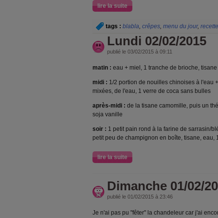
lire la suite
tags :
blabla
,
crêpes
,
menu du jour
,
recett
Lundi 02/02/2015
publié le 03/02/2015 à 09:11
matin :
eau + miel, 1 tranche de brioche, tisane
midi :
1/2 portion de nouilles chinoises à l'eau +
mixées, de l'eau, 1 verre de coca sans bulles
après-midi :
de la tisane camomille, puis un th
soja vanille
soir :
1 petit pain rond à la farine de sarrasin/blé
petit peu de champignon en boîte, tisane, eau, 
lire la suite
Dimanche 01/02/2
publié le 01/02/2015 à 23:46
Je n'ai pas pu "fêter" la chandeleur car j'ai en