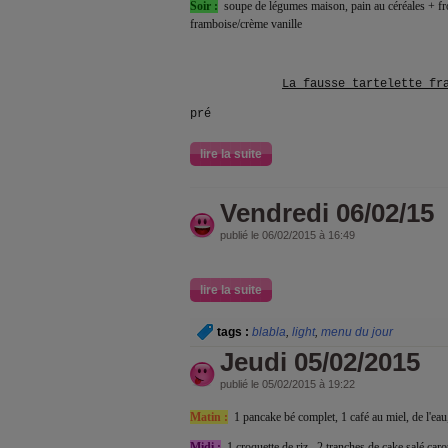
Soir :
soupe de légumes maison, pain au céréales + fro
framboise/crème vanille
La fausse tartelette fr
pré
lire la suite
Vendredi 06/02/15
publié le 06/02/2015 à 16:49
lire la suite
tags :
blabla
,
light
,
menu du jour
Jeudi 05/02/2015
publié le 05/02/2015 à 19:22
Matin :
1 pancake bé complet, 1 café au miel, de l'eau
Midi :
1 croquette de riz , 2 tranches de cake salé caro