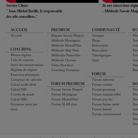
Service Client
ils ont réussi leur rég
"Jean-Michel Berille, le responsable
- Méthode Savoir Maig
des télé-conseillers."
ACCUEIL
PREMIUM
COMMUNAUTÉ
RU
Accueil
Régime Savoir Maigrir
Groupes
Min
Méthode Montignac
Blogs
Nut
Méthode MentalSlim
Rencontres
Cui
COACHING
Méthode Slim Data
Bons plans
Psy
Menus régime
Méthodes Naturelles
Témoignages
For
Liste de courses
Méthode Chrono-
Quiz
Gro
Suivi des mensurations
Géno-Nutrition
Ma
Réglette de régime
Coaching Grossesse
Bea
FORUM
Exercices physiques
Compteur de calories
Forum minceur
FORUM PREMIUM
DO
Calcul poids idéal
Forum cuisine
Calcul IMC
Forum Savoir Maigrir
Forum grossesse
Dos
Courbe de poids
Forum Montignac
Forum maman bébé
Dos
Calcul IMG
Forum MentalSlim
Forum psycho
Dos
Grossesse mois par
Forum SLIM data
Forum forme santé
Dos
mois
Forum beauté
san
Forum communauté
Dos
Dos
Dos