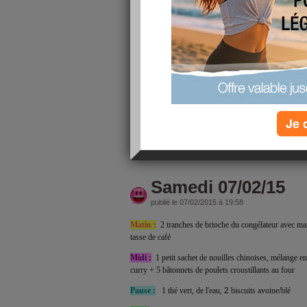
publié le 08/02/2015 à 23:19
Matin :
1 pain au chocolat (c'est dimannnche !), 1 tas
Midi :
soupe de légumes maison, 2 grands nems de lég
crème de soja, 1 tranche de pain d'hier avec champigno
avec le chéri puis de l'eau,
Pause :
de l'eau, 1 bonbon haribo (nouvelle fraise t
fruits rouges, 1 fausse limonade {eau gazeuse, jus de c
chez une copine
Je 
lire la suite
Samedi 07/02/15
publié le 07/02/2015 à 19:58
Matin :
2 tranches de brioche du congélateur avec m
tasse de café
Midi :
1 petit sachet de nouilles chinoises, mélange en
curry + 5 bâtonnets de poulets croustillants au four
Pause :
1 thé vert, de l'eau,
2
biscuits avoine/blé