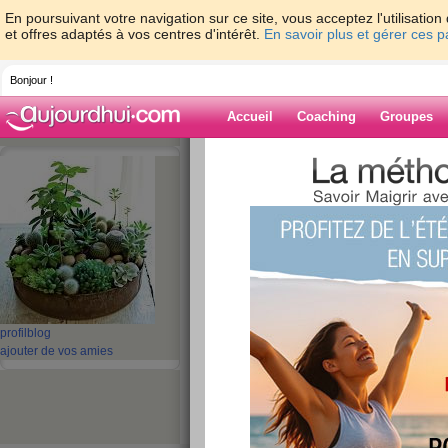
En poursuivant votre navigation sur ce site, vous acceptez l'utilisati
et offres adaptés à vos centres d'intérêt.
En savoir plus et gérer ces 
Bonjour !
Accueil
Coaching
Groupes
Accueil
>
espaces
>
bananabread
Blog de banana
aide blog
41 - 50 de 260
«
1 - 10
11 - 20
21 - 26
»
profil
blog
ajouter de vos amies
«
‹ Préc.
1
2
3
4
5
6
Dimanche 08/02/15 
week end !