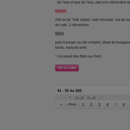
- de l'eau et que de l'eau, ptet une clémentine to
Goûter
200 ml de "milk shake" café-chocolat : lait de so
de café, 1 clémentine
Dîner
pain à burger au blé complet, steak de boulgo
fondu, haricots verts
+ j'ai piqué des frites au chéri..
lire la suite
41 - 50 de 260
«
1 - 10
11 - 20
21 - 26
»
«
‹ Préc.
1
2
3
4
5
6