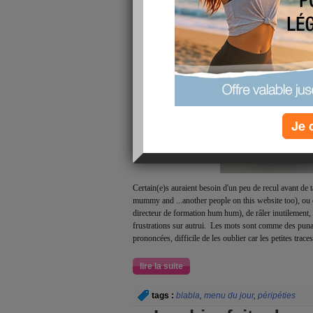
Je 
Certain(e)s auraient besoin d'un peu de recul avant de 
mummy and ...another people on this website too),
ou 
directeur de formation hum hum), de râler inutilement, o
frustrations sur autrui. Les mots sont comme des punai
prononcées, difficile de les oublier car les petites traces
lire la suite
tags :
blabla
,
menu du jour
,
péripéties