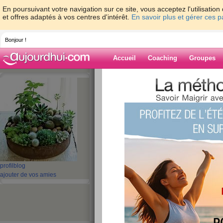
En poursuivant votre navigation sur ce site, vous acceptez l'utilisati
et offres adaptés à vos centres d'intérêt.
En savoir plus et gérer ces 
Bonjour !
Accueil
Coaching
Groupes
Accueil
>
espaces
>
bananabread
Blog de banana
aide blog
51 - 60 de 260
«
1 - 10
11 - 20
21 - 26
»
profil
blog
ajouter de vos amies
«
‹ Préc.
1
2
3
4
5
6
vendredi 30/01/201
publié le 30/01/2015 à 14:19