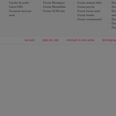
Courbe de poids
Forum Montignac
Forum maman bébé
Dos
Calcul IMG
Forum MentalSlim
Forum psycho
Dos
Grossesse mois par
Forum SLIM data
Forum forme santé
Dos
mois
Forum beauté
san
Forum communauté
Dos
Dos
Dos
accueil
plan du site
envoyer à une amie
témoigna
Forum minceur
Forum cuisine
Commencer un régime
boissons, vins et cocktails
Alimentation équilibrée et nutrition
astuces et bons plans
Minceur
Recette cuisine
exercices physiques
recette facile
produits minceur
Recette poulet
Tags
:
ventre plat
|
maigrir des fesses
|
abdominaux
|
régime américain
|
régime mayo
|
Découvrez aussi
:
exercices abdominaux
|
recette wok
|
ANXA Partenaires
:
Recette
de cuisine |
Recette cuisine
|