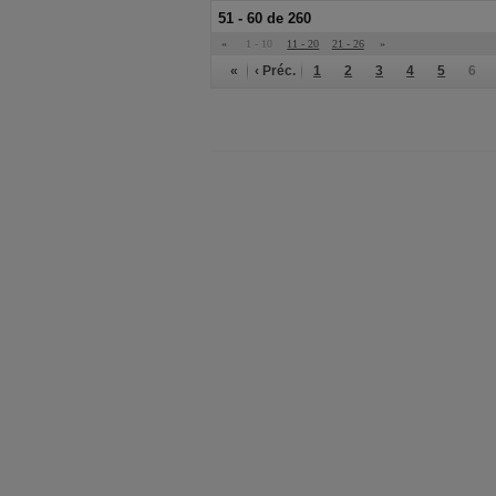
51 - 60 de 260
«
1 - 10
11 - 20
21 - 26
»
«
‹ Préc.
1
2
3
4
5
6