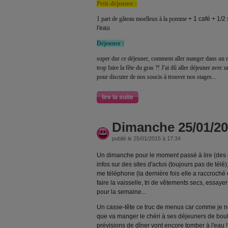
Petit-déjeuner :
1 part de gâteau moelleux à la pomme
+ 1 café + 1/2 
l'eau
Déjeuner :
super dur ce déjeuner, comment aller manger dans un r
trop faire la fête du gras ?! J'ai dû aller déjeuner ave
pour discuter de nos soucis à trouver nos stages...
lire la suite
Dimanche 25/01/2
publié le 25/01/2015 à 17:34
Un dimanche pour le moment passé à lire (des c
infos sur des sites d'actus (toujours pas de té
me téléphone (la dernière fois elle a raccroché 
faire la vaisselle, tri de vêtements secs, essaye
pour la semaine...
Un casse-tête ce truc de menus car comme je n
que va manger le chéri à ses déjeuners de boulo
prévisions de dîner vont encore tomber à l'eau ! 