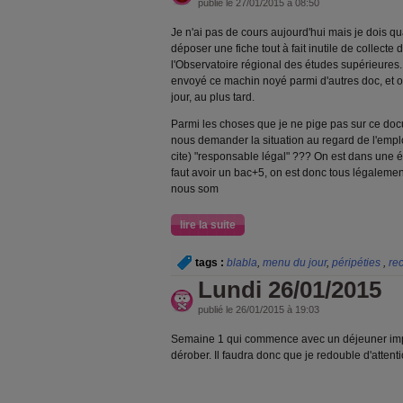
publié le 27/01/2015 à 08:50
Je n'ai pas de cours aujourd'hui mais je dois q
déposer une fiche tout à fait inutile de collec
l'Observatoire régional des études supérieures.
envoyé ce machin noyé parmi d'autres doc, et o
jour, au plus tard.
Parmi les choses que je ne pige pas sur ce doc
nous demander la situation au regard de l'emploi
cite) "responsable légal" ??? On est dans une éc
faut avoir un bac+5, on est donc tous légalem
nous som
lire la suite
tags :
blabla
,
menu du jour
,
péripéties
,
rec
Lundi 26/01/2015
publié le 26/01/2015 à 19:03
Semaine 1 qui commence avec un déjeuner imp
dérober. Il faudra donc que je redouble d'attent