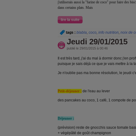
j'utiliserais aussi la "farine de coco" pour faire des bi
dans certains plats. Mais
lire la suite
tags :
blabla
,
coco
,
info nutrition
,
noix de 
Jeudi 29/01/2015
publié le 29/01/2015 à 00:46
Il est très tard, j'ai du mal à dormir donc j'en pro
puisque je sais déjà ce que je vais mettre à la t
Je n'oublie pas ma bonne résolution, le jeudi c'
Petit-déjeuner :
de l'eau au lever
des pancakes au coco, 1 café, 1 compote de p
Déjeuner :
(prévision) reste de gnocchis sauce tomate basil
+ végépâté de goût champignon