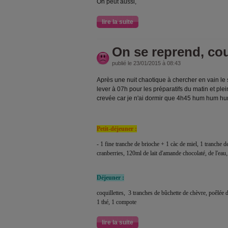
On peut aussi,
lire la suite
On se reprend, cou
publié le 23/01/2015 à 08:43
Après une nuit chaotique à chercher en vain le 
lever à 07h pour les préparatifs du matin et plein
crevée car je n'ai dormir que 4h45 hum hum hum
Petit-déjeuner :
- 1 fine tranche de brioche + 1 càc de miel, 1 tranche 
cranberries, 120ml de lait d'amande chocolaté, de l'eau
Déjeuner :
coquillettes, 3 tranches de bûchette de chèvre, poêlée 
1 thé, 1 compote
lire la suite