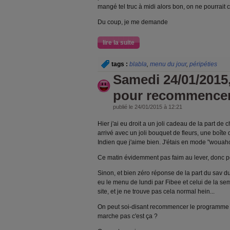
mangé tel truc à midi alors bon, on ne pourrait
Du coup, je me demande
lire la suite
tags :
blabla
,
menu du jour
,
péripéties
Samedi 24/01/2015
pour recommencer s
publié le 24/01/2015 à 12:21
Hier j'ai eu droit a un joli cadeau de la part de ch
arrivé avec un joli bouquet de fleurs, une boîte 
Indien que j'aime bien. J'étais en mode "wouaho
Ce matin évidemment pas faim au lever, donc pe
Sinon, et bien zéro réponse de la part du sav du
eu le menu de lundi par Fibee et celui de la se
site, et je ne trouve pas cela normal hein...
On peut soi-disant recommencer le programme à 
marche pas c'est ça ?