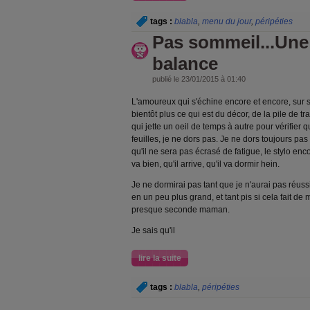
tags :
blabla
,
menu du jour
,
péripéties
Pas sommeil...Une 
balance
publié le 23/01/2015 à 01:40
L'amoureux qui s'échine encore et encore, sur 
bientôt plus ce qui est du décor, de la pile de tra
qui jette un oeil de temps à autre pour vérifier q
feuilles, je ne dors pas. Je ne dors toujours pas
qu'il ne sera pas écrasé de fatigue, le stylo en
va bien, qu'il arrive, qu'il va dormir hein.
Je ne dormirai pas tant que je n'aurai pas réus
en un peu plus grand, et tant pis si cela fait 
presque seconde maman.
Je sais qu'il
lire la suite
tags :
blabla
,
péripéties