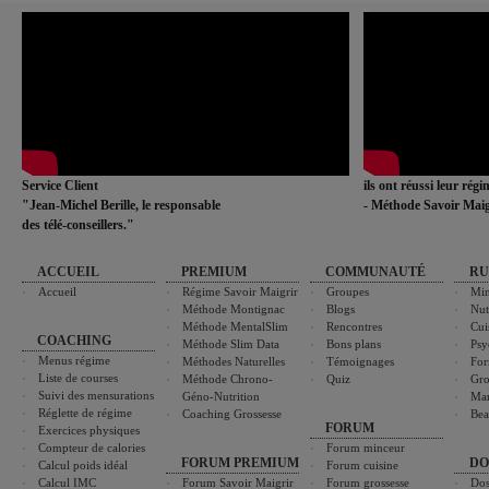
Service Client
ils ont réussi leur rég
"Jean-Michel Berille, le responsable
- Méthode Savoir Maig
des télé-conseillers."
ACCUEIL
PREMIUM
COMMUNAUTÉ
RU
Accueil
Régime Savoir Maigrir
Groupes
Min
Méthode Montignac
Blogs
Nut
Méthode MentalSlim
Rencontres
Cui
COACHING
Méthode Slim Data
Bons plans
Psy
Menus régime
Méthodes Naturelles
Témoignages
For
Liste de courses
Méthode Chrono-
Quiz
Gro
Suivi des mensurations
Géno-Nutrition
Ma
Réglette de régime
Coaching Grossesse
Bea
FORUM
Exercices physiques
Compteur de calories
Forum minceur
FORUM PREMIUM
DO
Calcul poids idéal
Forum cuisine
Calcul IMC
Forum Savoir Maigrir
Forum grossesse
Dos