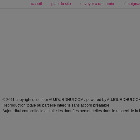
accueil
plan du site
envoyer à une amie
témoigna
Forum minceur
Forum cuisine
Commencer un régime
boissons, vins et cocktails
Alimentation équilibrée et nutrition
astuces et bons plans
Minceur
Recette cuisine
exercices physiques
recette facile
produits minceur
Recette poulet
Tags
:
ventre plat
|
maigrir des fesses
|
abdominaux
|
régime américain
|
régime mayo
|
Découvrez aussi
:
exercices abdominaux
|
recette wok
|
ANXA Partenaires
:
Recette
de cuisine |
Recette cuisine
|
© 2011 copyright et éditeur AUJOURDHUI.COM / powered by AUJOURDHUI.CO
Reproduction totale ou partielle interdite sans accord préalable.
Aujourdhui.com collecte et traite les données personnelles dans le respect de la 