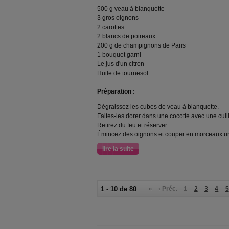
500 g veau à blanquette
3 gros oignons
2 carottes
2 blancs de poireaux
200 g de champignons de Paris
1 bouquet garni
Le jus d'un citron
Huile de tournesol
Préparation :
Dégraissez les cubes de veau à blanquette.
Faites-les dorer dans une cocotte avec une cuil
Retirez du feu et réserver.
Émincez des oignons et couper en morceaux u
lire la suite
1 - 10 de 80
«
‹ Préc.
1
2
3
4
5