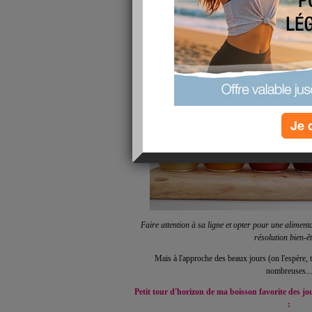
publié le 05/06/2015 à 12:55
Je 
Faire attention à sa ligne et opter pour une aliment
résolution bien-êt
Mais à l'approche des beaux jours (on l'espère, t
nombreuses...
Petit tour d'horizon de ma boisson favorite des jou
: