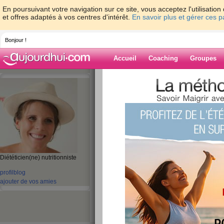
En poursuivant votre navigation sur ce site, vous acceptez l'utilisati
et offres adaptés à vos centres d'intérêt.
En savoir plus et gérer ces 
Bonjour !
Accueil
Coaching
Groupes
Accueil
>
espaces
>
ClaireDoray
Blog de ClaireD
aide blog
Diététicien(ne) nutritionniste
profil
blog
1 - 10 de 80
«
‹ Préc.
1
2
3
4
5
ajouter de vos amies
Le smoothie, LA 
santé des beaux jo