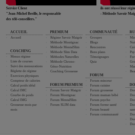
Service Client
ils ont réussi leur rég
"Jean-Michel Berille, le responsable
- Méthode Savoir Maig
des télé-conseillers."
ACCUEIL
PREMIUM
COMMUNAUTÉ
RU
Accueil
Régime Savoir Maigrir
Groupes
Min
Méthode Montignac
Blogs
Nut
Méthode MentalSlim
Rencontres
Cui
COACHING
Méthode Slim Data
Bons plans
Psy
Menus régime
Méthodes Naturelles
Témoignages
For
Liste de courses
Méthode Chrono-
Quiz
Gro
Suivi des mensurations
Géno-Nutrition
Ma
Réglette de régime
Coaching Grossesse
Bea
FORUM
Exercices physiques
Compteur de calories
Forum minceur
FORUM PREMIUM
DO
Calcul poids idéal
Forum cuisine
Calcul IMC
Forum Savoir Maigrir
Forum grossesse
Dos
Courbe de poids
Forum Montignac
Forum maman bébé
Dos
Calcul IMG
Forum MentalSlim
Forum psycho
Dos
Grossesse mois par
Forum SLIM data
Forum forme santé
Dos
mois
Forum beauté
san
Forum communauté
Dos
Dos
Dos