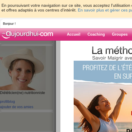
En poursuivant votre navigation sur ce site, vous acceptez l'utilisati
et offres adaptés à vos centres d'intérêt.
En savoir plus et gérer ces 
Bonjour !
Accueil
Coaching
Groupes
Accueil
>
espaces
>
ClaireDoray
Blog de ClaireD
aide blog
Diététicien(ne) nutritionniste
profil
blog
61 - 70 de 80
«
‹ Préc.
1
2
3
4
5
ajouter de vos amies
Je viens juste de m
minutes sur aujou