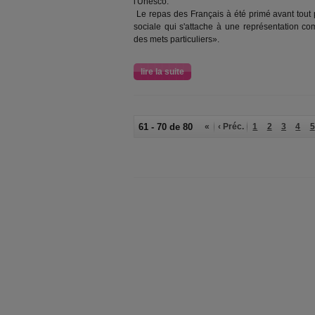
l'Unesco.
Le repas des Français à été primé avant tout p
sociale qui s'attache à une représentation c
des mets particuliers».
lire la suite
61 - 70 de 80
«
‹ Préc.
1
2
3
4
5