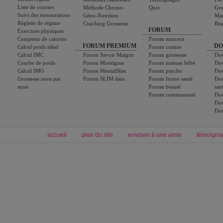
Liste de courses
Méthode Chrono-
Quiz
Gro
Suivi des mensurations
Géno-Nutrition
Ma
Réglette de régime
Coaching Grossesse
Bea
FORUM
Exercices physiques
Compteur de calories
Forum minceur
FORUM PREMIUM
DO
Calcul poids idéal
Forum cuisine
Calcul IMC
Forum Savoir Maigrir
Forum grossesse
Dos
Courbe de poids
Forum Montignac
Forum maman bébé
Dos
Calcul IMG
Forum MentalSlim
Forum psycho
Dos
Grossesse mois par
Forum SLIM data
Forum forme santé
Dos
mois
Forum beauté
san
Forum communauté
Dos
Dos
Dos
accueil
plan du site
envoyer à une amie
témoigna
Forum minceur
Forum cuisine
Commencer un régime
boissons, vins et cocktails
Alimentation équilibrée et nutrition
astuces et bons plans
Minceur
Recette cuisine
exercices physiques
recette facile
produits minceur
Recette poulet