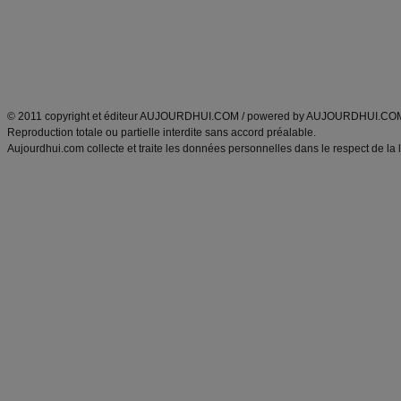
Tags
:
ventre plat
|
maigrir des fesses
|
abdominaux
|
régime américain
|
régime mayo
|
Découvrez aussi
:
exercices abdominaux
|
recette wok
|
ANXA Partenaires
:
Recette
de cuisine |
Recette cuisine
|
© 2011 copyright et éditeur AUJOURDHUI.COM / powered by AUJOURDHUI.CO
Reproduction totale ou partielle interdite sans accord préalable.
Aujourdhui.com collecte et traite les données personnelles dans le respect de la 