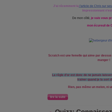
J'ai récemment lu
l'article de Chris sur s
Impressionnant n'est
De mon côté,
je vais vous p
mon écureuil de
Scratch est une femelle qui aime par dessus 
manger !
La règle d'or est donc de ne jamais laisse
trainer quand je la sort d
Rien, pas même un melon, ni u
lire la suite
Quizz: Connaissez