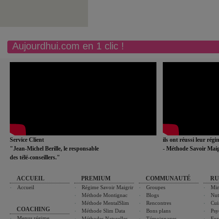
Aujourdhui.com en 1 clic !
Service Client
ils ont réussi leur rég
"Jean-Michel Berille, le responsable
- Méthode Savoir Maig
des télé-conseillers."
ACCUEIL
PREMIUM
COMMUNAUTÉ
RU
Accueil
Régime Savoir Maigrir
Groupes
Min
Méthode Montignac
Blogs
Nut
Méthode MentalSlim
Rencontres
Cui
COACHING
Méthode Slim Data
Bons plans
Psy
Menus régime
Méthodes Naturelles
Témoignages
For