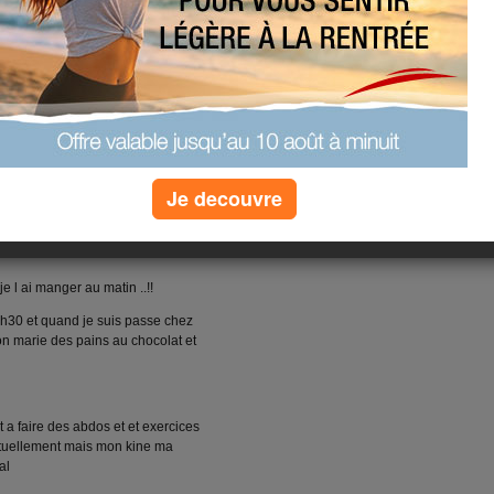
he glace maison sans sucre .......
 emoi
(0) commentaires
Je decouvre
je l ai manger au matin ..!!
t 6h30 et quand je suis passe chez
n marie des pains au chocolat et
it a faire des abdos et et exercices
ctuellement mais mon kine ma
mal