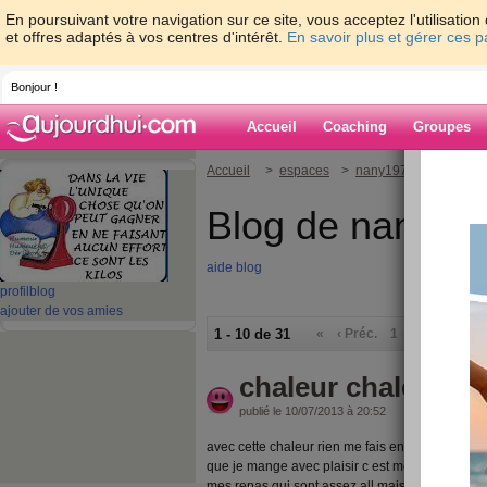
En poursuivant votre navigation sur ce site, vous acceptez l'utilisati
et offres adaptés à vos centres d'intérêt.
En savoir plus et gérer ces 
Bonjour !
Accueil
Coaching
Groupes
Accueil
>
espaces
>
nany1972
Blog de nany19
aide blog
profil
blog
ajouter de vos amies
1 - 10 de 31
«
‹ Préc.
1
2
3
4
S
chaleur chaleur
publié le 10/07/2013 à 20:52
avec cette chaleur rien me fais envie pas faim l
que je mange avec plaisir c est mon petit dej sin
mes repas qui sont assez all mais tant pis je n