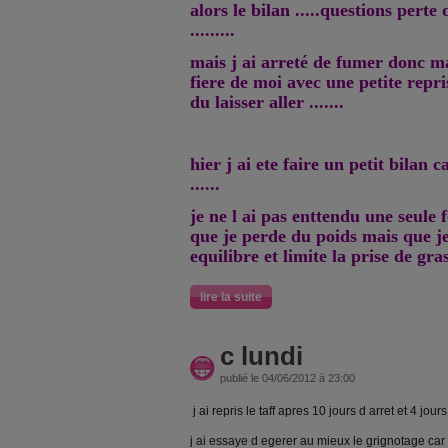
alors le bilan .....questions perte 
.........
mais j ai arreté de fumer donc ma
fiere de moi avec une petite repri
du laisser aller .......
hier j ai ete faire un petit bilan 
......
je ne l ai pas enttendu une seule f
que je perde du poids mais que j
equilibre et limite la prise de gras 
lire la suite
c lundi
publié le 04/06/2012 à 23:00
j ai repris le taff apres 10 jours d arret et 4 jo
j ai essaye d egerer au mieux le grignotage car