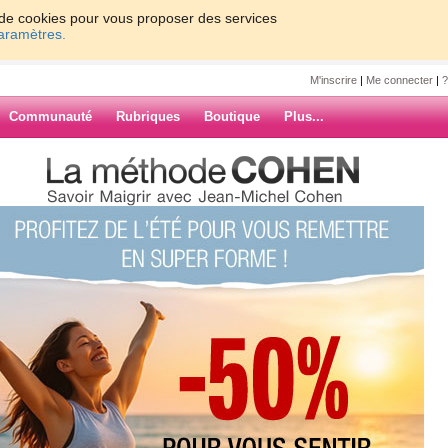
on de cookies pour vous proposer des services
paramètres.
M'inscrire
|
Me connecter
|
?
Communauté
Rubriques
Boutique
Plus...
72
uiv. ›
»
e seule repas qui me fait envie et
ARCHIVES
on je n ai envie de rien j ai mis
e peux pas me forcer a manger par