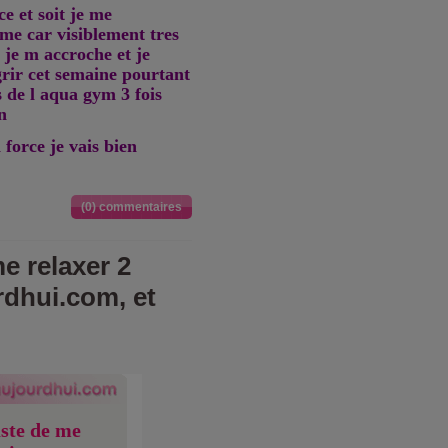
e et soit je me
me car visiblement tres
 je m accroche et je
grir cet semaine pourtant
is de l aqua gym 3 fois
on
 force je vais bien
(0) commentaires
e relaxer 2
rdhui.com, et
uste de me