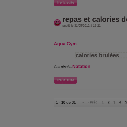
lire la suite
repas et calories 
publié le 31/05/2012 à 18:21
Aqua Gym
calories brulées
Natation
Ces résultat
lire la suite
1 - 10 de 31
«
‹ Préc.
1
2
3
4
S