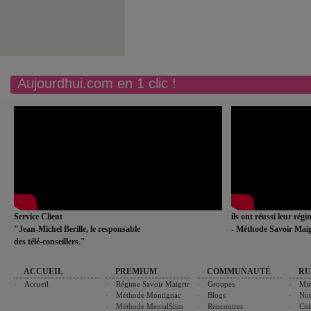
Aujourdhui.com en 1 clic !
Service Client
ils ont réussi leur rég
"Jean-Michel Berille, le responsable
- Méthode Savoir Maig
des télé-conseillers."
ACCUEIL
PREMIUM
COMMUNAUTÉ
RU
Accueil
Régime Savoir Maigrir
Groupes
Min
Méthode Montignac
Blogs
Nut
Méthode MentalSlim
Rencontres
Cui