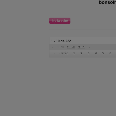
bonsoir
lire la suite
1 - 10 de 222
«
1 - 10
11 - 20
21 - 23
»
«
‹ Préc.
1
2
3
4
5
6