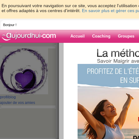
En poursuivant votre navigation sur ce site, vous acceptez l'utilisati
et offres adaptés à vos centres d'intérêt.
En savoir plus et gérer ces 
Bonjour !
Accueil
Coaching
Groupes
Accueil
>
espaces
>
domdomi
Blog de domdo
aide blog
1 - 10 de 222
profil
blog
ajouter de vos amies
«
1 - 10
11 - 20
21 - 23
»
«
‹ Préc.
1
2
3
4
5
6
c'est le weekend ,
publié le 18/04/2014 à 16:29