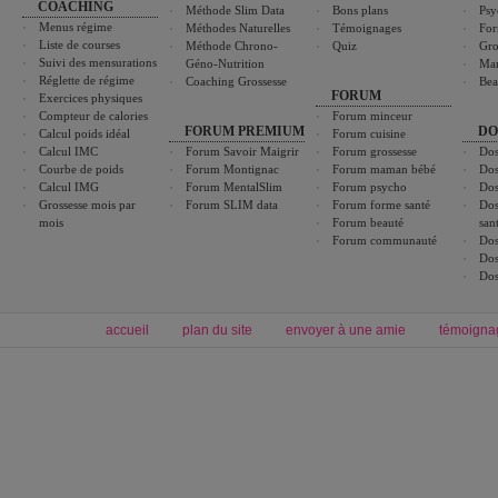
COACHING
Méthode Slim Data
Bons plans
Psy
Menus régime
Méthodes Naturelles
Témoignages
For
Liste de courses
Méthode Chrono-
Quiz
Gro
Suivi des mensurations
Géno-Nutrition
Ma
Réglette de régime
Coaching Grossesse
Bea
FORUM
Exercices physiques
Compteur de calories
Forum minceur
FORUM PREMIUM
DO
Calcul poids idéal
Forum cuisine
Calcul IMC
Forum Savoir Maigrir
Forum grossesse
Dos
Courbe de poids
Forum Montignac
Forum maman bébé
Dos
Calcul IMG
Forum MentalSlim
Forum psycho
Dos
Grossesse mois par
Forum SLIM data
Forum forme santé
Dos
mois
Forum beauté
san
Forum communauté
Dos
Dos
Dos
accueil
plan du site
envoyer à une amie
témoigna
Forum minceur
Forum cuisine
Commencer un régime
boissons, vins et cocktails
Alimentation équilibrée et nutrition
astuces et bons plans
Minceur
Recette cuisine
exercices physiques
recette facile