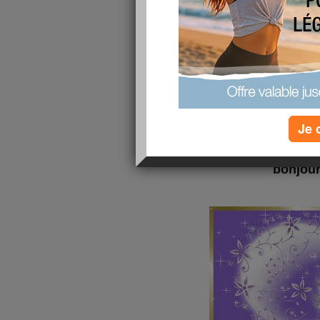
Je 
bonjou