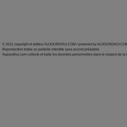
produits minceur
Recette poulet
Tags
:
ventre plat
|
maigrir des fesses
|
abdominaux
|
régime américain
|
régime mayo
|
Découvrez aussi
:
exercices abdominaux
|
recette wok
|
ANXA Partenaires
:
Recette
de cuisine |
Recette cuisine
|
© 2011 copyright et éditeur AUJOURDHUI.COM / powered by AUJOURDHUI.CO
Reproduction totale ou partielle interdite sans accord préalable.
Aujourdhui.com collecte et traite les données personnelles dans le respect de la 