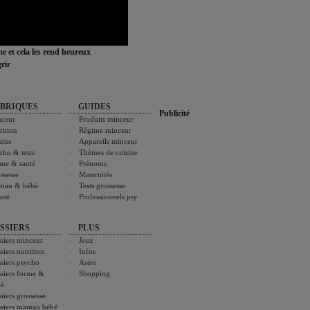
ime et cela les rend heureux
rir
BRIQUES
GUIDES
Publicité
ceur
Produits minceur
rition
Régime minceur
sine
Appareils minceur
cho & tests
Thèmes de cuisine
me & santé
Prénoms
ssesse
Maternités
man & bébé
Tests grossesse
uté
Professionnels psy
SSIERS
PLUS
siers minceur
Jeux
siers nutrition
Infos
siers psycho
Astro
siers forme &
Shopping
té
siers grossesse
siers maman bébé