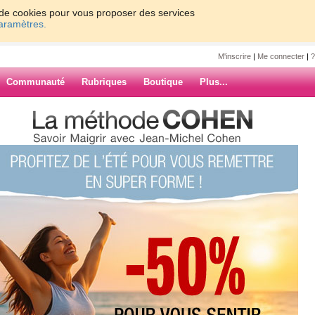
on de cookies pour vous proposer des services
paramètres.
M'inscrire
|
Me connecter
|
?
Communauté
Rubriques
Boutique
Plus...
a17
7
8
9
10
Suiv. ›
»
e 2013
ARCHIVES