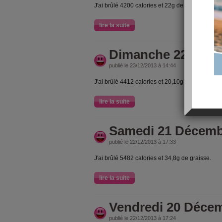
J'ai brûlé 4200 calories et 22g de graisse
lire la suite
Dimanche 22 Déce
publié le 23/12/2013 à 14:44
J'ai brûlé 4412 calories et 20,10g de graisse
lire la suite
Samedi 21 Décemb
publié le 22/12/2013 à 17:33
J'ai brûlé 5482 calories et 34,8g de graisse.
lire la suite
Vendredi 20 Déce
publié le 22/12/2013 à 17:24