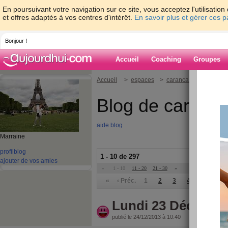
En poursuivant votre navigation sur ce site, vous acceptez l'utilisati
et offres adaptés à vos centres d'intérêt.
En savoir plus et gérer ces 
Bonjour !
Accueil
Coaching
Groupes
Accueil
>
espaces
>
caranca17
Blog de caranc
aide blog
Marraine
profil
blog
1 - 10 de 297
ajouter de vos amies
«
1 - 10
11 - 20
21 - 30
»
«
‹ Préc.
1
2
3
4
5
6
Lundi 23 Décembr
publié le 24/12/2013 à 10:40