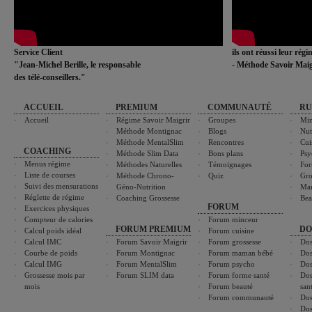
Service Client
ils ont réussi leur rég
"Jean-Michel Berille, le responsable
- Méthode Savoir Maig
des télé-conseillers."
ACCUEIL
PREMIUM
COMMUNAUTÉ
RU
Accueil
Régime Savoir Maigrir
Groupes
Min
Méthode Montignac
Blogs
Nut
Méthode MentalSlim
Rencontres
Cui
COACHING
Méthode Slim Data
Bons plans
Psy
Menus régime
Méthodes Naturelles
Témoignages
For
Liste de courses
Méthode Chrono-
Quiz
Gro
Suivi des mensurations
Géno-Nutrition
Ma
Réglette de régime
Coaching Grossesse
Bea
FORUM
Exercices physiques
Compteur de calories
Forum minceur
FORUM PREMIUM
DO
Calcul poids idéal
Forum cuisine
Calcul IMC
Forum Savoir Maigrir
Forum grossesse
Dos
Courbe de poids
Forum Montignac
Forum maman bébé
Dos
Calcul IMG
Forum MentalSlim
Forum psycho
Dos
Grossesse mois par
Forum SLIM data
Forum forme santé
Dos
mois
Forum beauté
san
Forum communauté
Dos
Dos