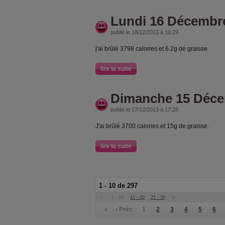
Lundi 16 Décembr
publié le 18/12/2013 à 10:29
j'ai brûlé 3798 calories et 6.2g de graisse
lire la suite
Dimanche 15 Déce
publié le 17/12/2013 à 17:28
J'ai brûlé 3700 calories et 15g de graisse.
lire la suite
1 - 10 de 297
«
1 - 10
11 - 20
21 - 30
»
«
‹ Préc.
1
2
3
4
5
6