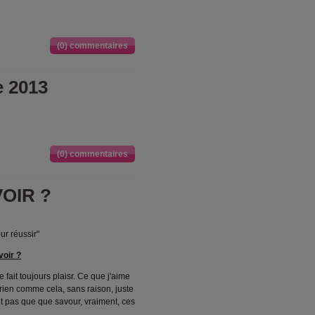
(0) commentaires
e 2013
(0) commentaires
OIR ?
ur réussir"
oir ?
fait toujours plaisr. Ce que j'aime
t rien comme cela, sans raison, juste
ent pas que que savour, vraiment, ces