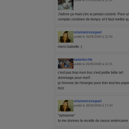
publié le 27/05/2008 à 11:36
J'adore ça mais j'en ai jamais cuisiné. Pour un
compter combien de temps; et il faut mettre quoi
oriannetrezeguet
publié le 26/05/2008 à 22:40
merci babette :)
babettechb
publié le 26/05/2008 à 22:31
c'est pas trop mon truc s'est petite bête la!!
dommage pour moi!!
je t'envoie de l'energie pour trier tout tes papi
bizz
oriannetrezeguet
publié le 26/05/2008 à 17:44
"sylvianne"
tu me donnes ta recette de sauce américaine 