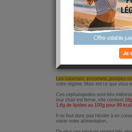
Je 
Les calamars, encornets, poulpes o
votre régime. Mais est ce que vou
Ces céphalopodes sont très intéress
leur chair est ferme, elle contient
16g
1,6g de lipides au 100g pour 89 kcal
Il ne faut donc pas hésiter à en co
varier votre alimentation.
De plus ces produits restent très ab