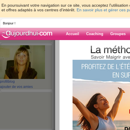
En poursuivant votre navigation sur ce site, vous acceptez l'utilisati
et offres adaptés à vos centres d'intérêt.
En savoir plus et gérer ces 
Bonjour !
Accueil
Coaching
Groupes
Accueil
>
espaces
>
oriannetrezeguet
> L
c'est bon pour le régime!
Blog de orianne
aide blog
profil
blog
Les calamars, seic
ajouter de vos amies
c'est bon pour le 
publié le 18/05/2008 à 17:34