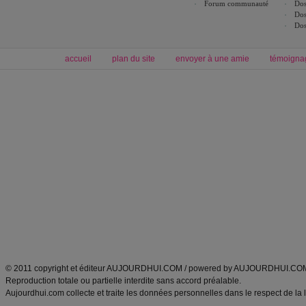
Forum communauté
Dos
Dos
Dos
accueil
plan du site
envoyer à une amie
témoigna
Forum minceur
Forum cuisine
Commencer un régime
boissons, vins et cocktails
Alimentation équilibrée et nutrition
astuces et bons plans
Minceur
Recette cuisine
exercices physiques
recette facile
produits minceur
Recette poulet
Tags
:
ventre plat
|
maigrir des fesses
|
abdominaux
|
régime américain
|
régime mayo
|
Découvrez aussi
:
exercices abdominaux
|
recette wok
|
ANXA Partenaires
:
Recette
de cuisine |
Recette cuisine
|
© 2011 copyright et éditeur AUJOURDHUI.COM / powered by AUJOURDHUI.CO
Reproduction totale ou partielle interdite sans accord préalable.
Aujourdhui.com collecte et traite les données personnelles dans le respect de la 