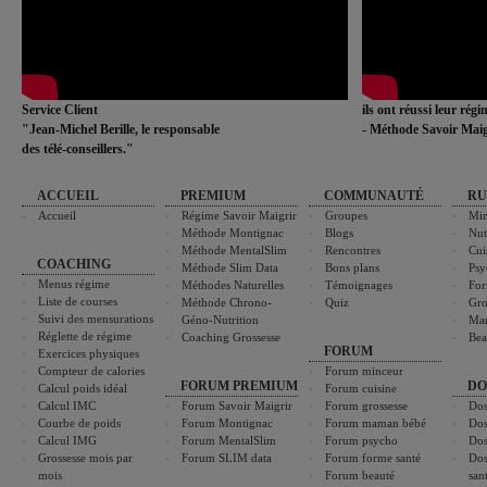
Service Client
ils ont réussi leur rég
"Jean-Michel Berille, le responsable
- Méthode Savoir Maig
des télé-conseillers."
ACCUEIL
PREMIUM
COMMUNAUTÉ
RU
Accueil
Régime Savoir Maigrir
Groupes
Min
Méthode Montignac
Blogs
Nut
Méthode MentalSlim
Rencontres
Cui
COACHING
Méthode Slim Data
Bons plans
Psy
Menus régime
Méthodes Naturelles
Témoignages
For
Liste de courses
Méthode Chrono-
Quiz
Gro
Suivi des mensurations
Géno-Nutrition
Ma
Réglette de régime
Coaching Grossesse
Bea
FORUM
Exercices physiques
Compteur de calories
Forum minceur
FORUM PREMIUM
DO
Calcul poids idéal
Forum cuisine
Calcul IMC
Forum Savoir Maigrir
Forum grossesse
Dos
Courbe de poids
Forum Montignac
Forum maman bébé
Dos
Calcul IMG
Forum MentalSlim
Forum psycho
Dos
Grossesse mois par
Forum SLIM data
Forum forme santé
Dos
mois
Forum beauté
san