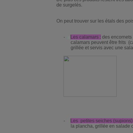
de surgelés.
On peut trouver sur les étals des po
-
Les calamars :
des encornets 
calamars peuvent être frits
(c
grillée et servis avec une sal
-
Les
petites seiches (supions)
la plancha, grillée en salade