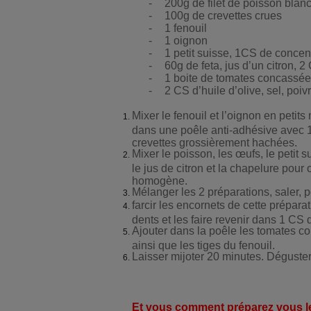
-
200g de filet de poisson blan
-
100g de crevettes crues
-
1 fenouil
-
1 oignon
-
1 petit suisse, 1CS de concen
-
60g de feta, jus d’un citron, 
-
1 boite de tomates concassées
-
2 CS d’huile d’olive, sel, poiv
Mixer le fenouil et l’oignon en petits
dans une poêle anti-adhésive avec 1 
crevettes grossièrement hachées.
Mixer le poisson, les œufs, le petit su
le jus de citron et la chapelure pour
homogène.
Mélanger les 2 préparations, saler, p
farcir les encornets de cette prépara
dents et les faire revenir dans 1 CS d
Ajouter dans la poêle les tomates c
ainsi que les tiges du fenouil.
Laisser mijoter 20 minutes. Déguste
Et vous comment préparez vous l