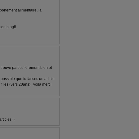
mportement alimentaire, la
son blog!!
 trouve particulièrement bien et
t possible que tu fasses un article
illes (vers 20ans).. voilà merci
ticles :)