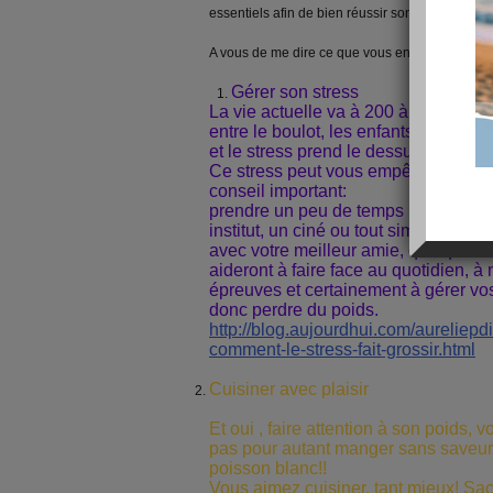
essentiels afin de bien réussir son régime.
A vous de me dire ce que vous en pensez.
Gérer son stress
La vie actuelle va à 200 à l'heure po
entre le boulot, les enfants, la maiso
et le stress prend le dessus.
Ce stress peut vous empêcher de pe
conseil important:
prendre un peu de temps pour soi : u
institut, un ciné ou tout simplement,
avec votre meilleur amie, quelques 
aideront à faire face au quotidien, à 
épreuves et certainement à gérer vo
donc perdre du poids.
http://blog.aujourdhui.com/aureliepd
comment-le-stress-fait-grossir.html
Cuisiner avec plaisir
Et oui , faire attention à son poids, v
pas pour autant manger sans saveur
poisson blanc!!
Vous aimez cuisiner, tant mieux! Sa