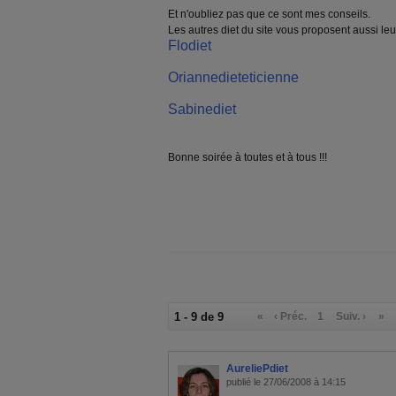
Et n'oubliez pas que ce sont mes conseils.
Les autres diet du site vous proposent aussi leur
Flodiet
Oriannedieteticienne
Sabinediet
Bonne soirée à toutes et à tous !!!
1 - 9 de 9
«
‹ Préc.
1
Suiv. ›
»
AureliePdiet
publié le 27/06/2008 à 14:15