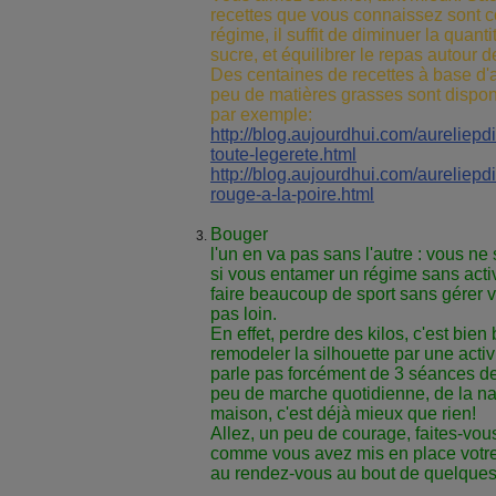
recettes que vous connaissez sont c
régime, il suffit de diminuer la quant
sucre, et équilibrer le repas autour de
Des centaines de recettes à base d'
peu de matières grasses sont dispon
par exemple:
http://blog.aujourdhui.com/aureliepd
toute-legerete.html
http://blog.aujourdhui.com/aureliep
rouge-a-la-poire.html
Bouger
l'un en va pas sans l'autre : vous ne
si vous entamer un régime sans acti
faire beaucoup de sport sans gérer
pas loin.
En effet, perdre des kilos, c'est bie
remodeler la silhouette par une acti
parle pas forcément de 3 séances 
peu de marche quotidienne, de la na
maison, c'est déjà mieux que rien!
Allez, un peu de courage, faites-vo
comme vous avez mis en place votre 
au rendez-vous au bout de quelque