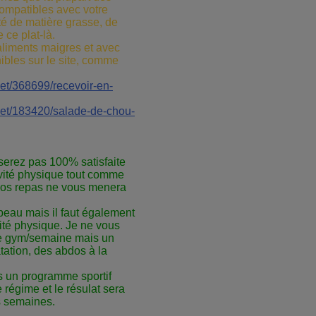
ompatibles avec votre
ité de matière grasse, de
 ce plat-là.
aliments maigres et avec
ibles sur le site, comme
iet/368699/recevoir-en-
diet/183420/salade-de-chou-
 serez pas 100% satisfaite
vité physique tout comme
 vos repas ne vous menera
n beau mais il faut également
vité physique. Je ne vous
de gym/semaine mais un
tation, des abdos à la
us un programme sportif
régime et le résulat sera
s semaines.