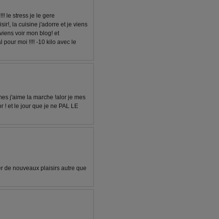
!! le stress je le gere
r!, la cuisine j'adorre et je viens
 viens voir mon blog! et
l pour moi !!!! -10 kilo avec le
mes j'aime la marche !alor je mes
r ! et le jour que je ne PAL LE
er de nouveaux plaisirs autre que