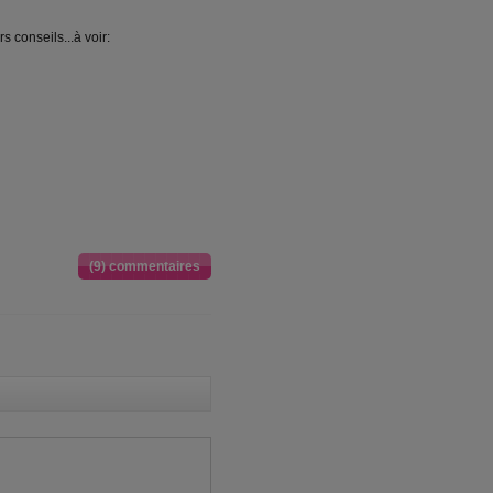
s conseils...à voir:
(9) commentaires