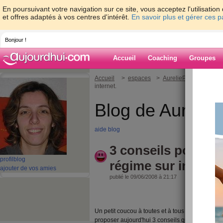
En poursuivant votre navigation sur ce site, vous acceptez l'utilisati
et offres adaptés à vos centres d'intérêt.
En savoir plus et gérer ces 
Bonjour !
Accueil
Coaching
Groupes
Accueil
>
espaces
>
AureliePdiet
> 3 cons
internet.
Blog de Aurelie
aide blog
3 conseils pour ré
profil
blog
régime sur internet
ajouter de vos amies
publié le 09/06/2008 à 21:17
Un petit coucou à toutes et à tous après un w
proposer aujourd'hui 3 conseils que j'ai sélec