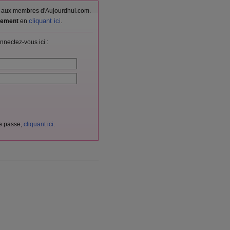
vés aux membres d'Aujourdhui.com.
cliquant ici
itement
en
.
nnectez-vous ici :
de passe,
cliquant ici
.