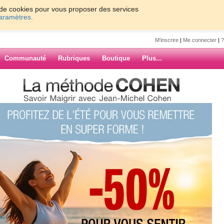
on de cookies pour vous proposer des services
paramètres.
M'inscrire
|
Me connecter
|
?
Communauté
Rubriques
Boutique
Plus...
eils pour réussir son régime sur
Pdiet
ussir son
.
ARCHIVES
eek-end d'absence pour vous
tionné comme me paraissant