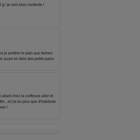
 g ! je suis bien contente !
s je prefere le pain aux farines
rais aussi en faire des petits pains
 allant chez la coiffeuse aller et
s , et j'ai bu plus que d'habitude
ain !