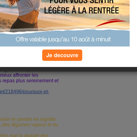
ur la majorité d'entre nous;
n, on a du mal à tout gérer
rdre du poids alors un
Je decouvre
n coiffeur, un soin en
 une ballade en solo ou
longueurs de piscine vous
mieux affronter les
s repas plus sereinement et
iet/218496/pourquoi-et-
ouloir en perdre ne signifie
, des légumes vapeur et du
chez que la plupart des