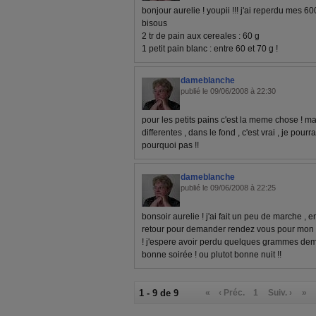
bonjour aurelie ! youpii !!! j'ai reperdu mes 600
bisous
2 tr de pain aux cereales : 60 g
1 petit pain blanc : entre 60 et 70 g !
dameblanche
publié le 09/06/2008 à 22:30
pour les petits pains c'est la meme chose ! mai
differentes , dans le fond , c'est vrai , je pour
pourquoi pas !!
dameblanche
publié le 09/06/2008 à 22:25
bonsoir aurelie ! j'ai fait un peu de marche , en
retour pour demander rendez vous pour mon fil
! j'espere avoir perdu quelques grammes dem
bonne soirée ! ou plutot bonne nuit !!
1 - 9 de 9
«
‹ Préc.
1
Suiv. ›
»