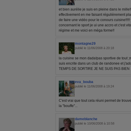
et bien aurélie je suis en pleine dans le mille!!!
effectivement en me faisant régulièrement plaisi
de faire une vidéo pour le conours cuisine!!!!!
concernant le sport je ui une accro et c'est vita
régime et me voici en méga forme!!
montagne29
publié le 11/06/2008 à 20:18
la cuisine se mon dada!pas sportive de tout ;
suis encrite dans un club de randonee et j'ado
TEMPS DE SORTIRE JE NE SUIS PAS BIEN
eva_bouba
publié le 11/06/2008 à 19:24
C'est vrai que tout cela réuni permet de trouv
la "bouffe"...
dameblanche
publié le 10/06/2008 à 10:58