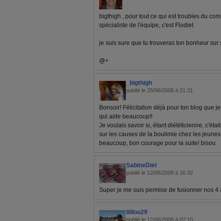
bigthigh , pour tout ce qui est troubles du co
spécialiste de l'équipe, c'est Flodiet
je suis sure que tu trouveras ton bonheur sur 
@+
_bigthigh
publié le 25/06/2008 à 21:31
Bonsoir! Félicitation déjà pour ton blog que je
qui aide beaucoup!!
Je voulais savoir si, étant diététicienne, c'étai
sur les causes de la boulimie chez les jeunes f
beaucoup, bon courage pour la suite! bisou
SabineDiet
publié le 12/06/2008 à 16:32
Super je me suis permise de fusionner nos 4 ar
lililou29
publié le 12/06/2008 à 07:10