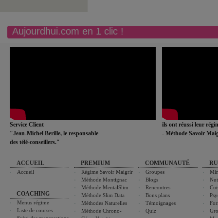
Aujourdhui.com en 1 clic !
Service Client
ils ont réussi leur rég
"Jean-Michel Berille, le responsable
- Méthode Savoir Maig
des télé-conseillers."
ACCUEIL
PREMIUM
COMMUNAUTÉ
RU
Accueil
Régime Savoir Maigrir
Groupes
Min
Méthode Montignac
Blogs
Nut
Méthode MentalSlim
Rencontres
Cui
COACHING
Méthode Slim Data
Bons plans
Psy
Menus régime
Méthodes Naturelles
Témoignages
For
Liste de courses
Méthode Chrono-
Quiz
Gro