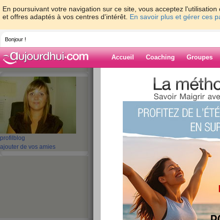
En poursuivant votre navigation sur ce site, vous acceptez l'utilisati
et offres adaptés à vos centres d'intérêt.
En savoir plus et gérer ces 
Bonjour !
Accueil
Coaching
Groupes
Accueil
>
espaces
>
oriannetrezeguet
> qu
Blog de orianne
aide blog
que faire avec ....?
profil
blog
ajouter de vos amies
publié le 27/05/2008 à 11:14
Bonjour à tous et toutes, je vous propose aujou