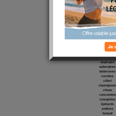
meilleures préparations de légumes.
Nous avons à notre disposition de nombreux 
alimentation et rendre le régime plus agréabl
qu'au final on consomme toujours
les memes
memes préparations
, d'ou une certaine mono
Donc nous allons nous entraider pour trouver
préparer les légumes tout en restant light et 
Avant de nous donner vos préparations préfér
Je 
choisir
nos 3 légumes favoris
parmi cette list
artichauts
asperges
aubergines
betteraves
carottes
céleri
chamignon
choux
concombre
courgettes
épinards
endives
fenouil