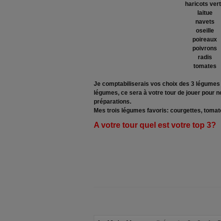
haricots ver
laitue
navets
oseille
poireaux
poivrons
radis
tomates
Je comptabiliserais vos choix des 3 légumes f
légumes, ce sera à votre tour de jouer pour 
préparations.
Mes trois légumes favoris: courgettes, tomate
A votre tour quel est votre top 3?