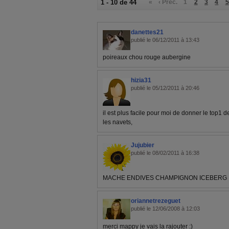
1 - 10 de 44
«
‹ Préc.
1
2
3
4
5
danettes21
publié le 06/12/2011 à 13:43
poireaux chou rouge aubergine
hizia31
publié le 05/12/2011 à 20:46
il est plus facile pour moi de donner le top1 
les navets,
Jujubier
publié le 08/02/2011 à 16:38
MACHE ENDIVES CHAMPIGNON ICEBERG
oriannetrezeguet
publié le 12/06/2008 à 12:03
merci mappy je vais la rajouter :)