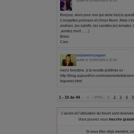
publié le 01/06/2008 à 14:10
Bonjour, alors pour moi qui aime tout,la questio
Courgettes,poireaux et choux fleurs .Mais c'est
endives ,les salsifis ,les carottes,les tomates
,arretez moi!! .......)
Bises
Caro
oriannetrezeguet
publié le 31/05/2008 à 22:24
merci forestine, à ta recette préférée ici :
http://blog.aujourdhui.com/oriannedieteticie
legumes.html
1 - 10 de 44
«
‹ Préc.
1
2
3
4
5
L’accès et l’utilisation du forum sont réser
Vous pouvez vous
inscrire gratu
Si vous êtes déjà membre, co