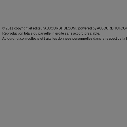
Tags
:
ventre plat
|
maigrir des fesses
|
abdominaux
|
régime américain
|
régime mayo
|
Découvrez aussi
:
exercices abdominaux
|
recette wok
|
ANXA Partenaires
:
Recette
de cuisine |
Recette cuisine
|
© 2011 copyright et éditeur AUJOURDHUI.COM / powered by AUJOURDHUI.CO
Reproduction totale ou partielle interdite sans accord préalable.
Aujourdhui.com collecte et traite les données personnelles dans le respect de la 