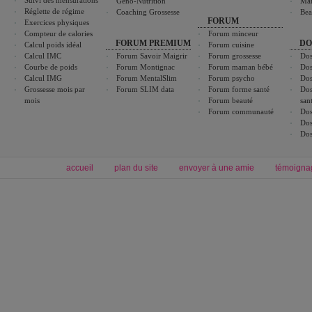
Suivi des mensurations
Géno-Nutrition
Ma
Réglette de régime
Coaching Grossesse
Bea
FORUM
Exercices physiques
Compteur de calories
Forum minceur
FORUM PREMIUM
DO
Calcul poids idéal
Forum cuisine
Calcul IMC
Forum Savoir Maigrir
Forum grossesse
Dos
Courbe de poids
Forum Montignac
Forum maman bébé
Dos
Calcul IMG
Forum MentalSlim
Forum psycho
Dos
Grossesse mois par
Forum SLIM data
Forum forme santé
Dos
mois
Forum beauté
san
Forum communauté
Dos
Dos
Dos
accueil
plan du site
envoyer à une amie
témoigna
Forum minceur
Forum cuisine
Commencer un régime
boissons, vins et cocktails
Alimentation équilibrée et nutrition
astuces et bons plans
Minceur
Recette cuisine
exercices physiques
recette facile
produits minceur
Recette poulet