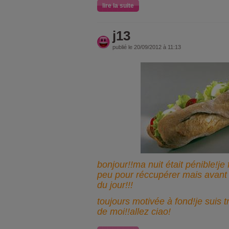
lire la suite
j13
publié le 20/09/2012 à 11:13
bonjour!!ma nuit était pénible!je
peu pour réccupérer mais avant
du jour!!!
toujours motivée à fond!je suis tr
de moi!!allez ciao!