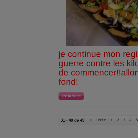
je continue mon reg
guerre contre les kil
de commencer!!allon
fond!
lire la suite
31 - 40 de 49
«
‹ Préc.
1
2
3
4
5