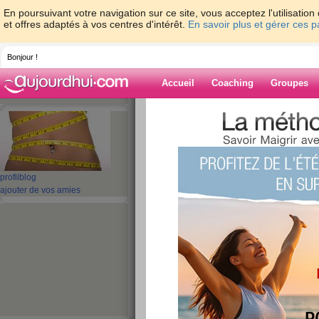
En poursuivant votre navigation sur ce site, vous acceptez l'utilisati
et offres adaptés à vos centres d'intérêt.
En savoir plus et gérer ces 
Bonjour !
Accueil
Coaching
Groupes
Accueil
>
espaces
>
farah0028
Blog de farah0
aide blog
profil
blog
ajouter de vos amies
31 - 40 de 49
«
‹ Préc.
1
2
3
4
5
j17(hier crise de b
publié le 24/09/2012 à 13:18