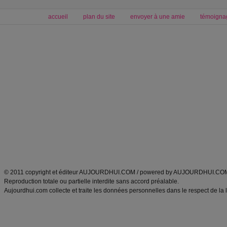
accueil
plan du site
envoyer à une amie
témoigna
Forum minceur
Forum cuisine
Commencer un régime
boissons, vins et cocktails
Alimentation équilibrée et nutrition
astuces et bons plans
Minceur
Recette cuisine
exercices physiques
recette facile
produits minceur
Recette poulet
Tags
:
ventre plat
|
maigrir des fesses
|
abdominaux
|
régime américain
|
régime mayo
|
Découvrez aussi
:
exercices abdominaux
|
recette wok
|
ANXA Partenaires
:
Recette
de cuisine |
Recette cuisine
|
© 2011 copyright et éditeur AUJOURDHUI.COM / powered by AUJOURDHUI.CO
Reproduction totale ou partielle interdite sans accord préalable.
Aujourdhui.com collecte et traite les données personnelles dans le respect de la 