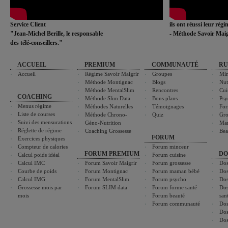
Service Client
ils ont réussi leur rég
"Jean-Michel Berille, le responsable
- Méthode Savoir Maig
des télé-conseillers."
ACCUEIL
PREMIUM
COMMUNAUTÉ
RU
Accueil
Régime Savoir Maigrir
Groupes
Min
Méthode Montignac
Blogs
Nut
Méthode MentalSlim
Rencontres
Cui
COACHING
Méthode Slim Data
Bons plans
Psy
Menus régime
Méthodes Naturelles
Témoignages
For
Liste de courses
Méthode Chrono-
Quiz
Gro
Suivi des mensurations
Géno-Nutrition
Ma
Réglette de régime
Coaching Grossesse
Bea
FORUM
Exercices physiques
Compteur de calories
Forum minceur
FORUM PREMIUM
DO
Calcul poids idéal
Forum cuisine
Calcul IMC
Forum Savoir Maigrir
Forum grossesse
Dos
Courbe de poids
Forum Montignac
Forum maman bébé
Dos
Calcul IMG
Forum MentalSlim
Forum psycho
Dos
Grossesse mois par
Forum SLIM data
Forum forme santé
Dos
mois
Forum beauté
san
Forum communauté
Dos
Dos
Dos