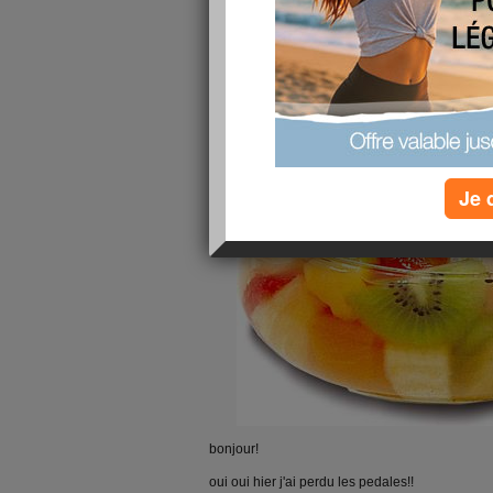
Je 
bonjour!
oui oui hier j'ai perdu les pedales!!