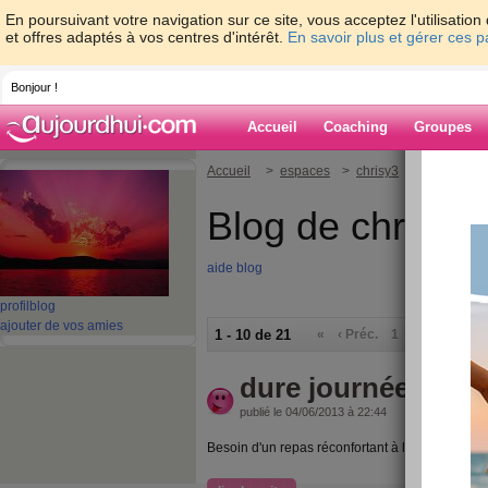
En poursuivant votre navigation sur ce site, vous acceptez l'utilisati
et offres adaptés à vos centres d'intérêt.
En savoir plus et gérer ces 
Bonjour !
Accueil
Coaching
Groupes
Accueil
>
espaces
>
chrisy3
Blog de chrisy3
aide blog
profil
blog
ajouter de vos amies
1 - 10 de 21
«
‹ Préc.
1
2
3
Suiv.
dure journée de bo
publié le 04/06/2013 à 22:44
Besoin d'un repas réconfortant à la débauche, ma