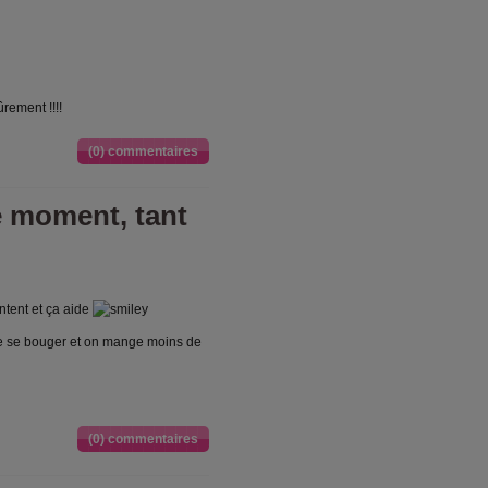
rement !!!!
(0) commentaires
e moment, tant
ntent et ça aide
de se bouger et on mange moins de
(0) commentaires