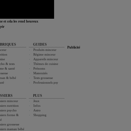
ime et cela les rend heureux
rir
BRIQUES
GUIDES
Publicité
ceur
Produits minceur
rition
Régime minceur
sine
Appareils minceur
cho & tests
Thèmes de cuisine
me & santé
Prénoms
ssesse
Maternités
man & bébé
Tests grossesse
uté
Professionnels psy
SSIERS
PLUS
siers minceur
Jeux
siers nutrition
Infos
siers psycho
Astro
siers forme &
Shopping
té
siers grossesse
siers maman bébé