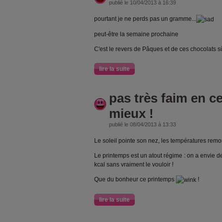
publié le 10/04/2013 à 16:39
pourtant je ne perds pas un gramme...
peut-être la semaine prochaine
C'est le revers de Pâques et de ces chocolats sû
lire la suite
pas très faim en c
mieux !
publié le 08/04/2013 à 13:33
Le soleil pointe son nez, les températures remo
Le printemps est un atout régime : on a envie 
kcal sans vraiment le vouloir !
Que du bonheur ce printemps
!
lire la suite