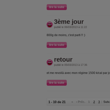
lire la suite
3ème jour
publié le 06/03/2013 à 11:22
800g de moins, c'est parti !! :)
lire la suite
retour
publié le 05/03/2013 à 17:36
et me revoilà avec mon régime 1500 k/cal par jou
lire la suite
1 - 10 de 21
«
‹ Préc.
1
2
3
Suiv.