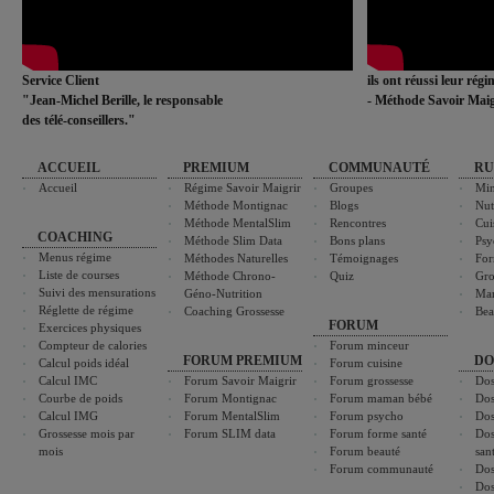
Service Client
ils ont réussi leur rég
"Jean-Michel Berille, le responsable
- Méthode Savoir Maig
des télé-conseillers."
ACCUEIL
PREMIUM
COMMUNAUTÉ
RU
Accueil
Régime Savoir Maigrir
Groupes
Min
Méthode Montignac
Blogs
Nut
Méthode MentalSlim
Rencontres
Cui
COACHING
Méthode Slim Data
Bons plans
Psy
Menus régime
Méthodes Naturelles
Témoignages
For
Liste de courses
Méthode Chrono-
Quiz
Gro
Suivi des mensurations
Géno-Nutrition
Ma
Réglette de régime
Coaching Grossesse
Bea
FORUM
Exercices physiques
Compteur de calories
Forum minceur
FORUM PREMIUM
DO
Calcul poids idéal
Forum cuisine
Calcul IMC
Forum Savoir Maigrir
Forum grossesse
Dos
Courbe de poids
Forum Montignac
Forum maman bébé
Dos
Calcul IMG
Forum MentalSlim
Forum psycho
Dos
Grossesse mois par
Forum SLIM data
Forum forme santé
Dos
mois
Forum beauté
san
Forum communauté
Dos
Dos