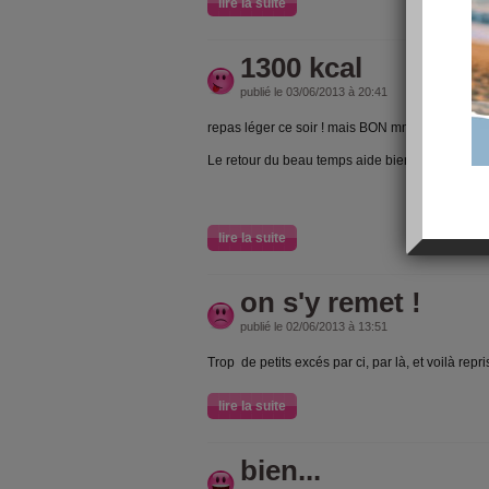
lire la suite
1300 kcal
publié le 03/06/2013 à 20:41
repas léger ce soir ! mais BON mmmmm
Le retour du beau temps aide bien
lire la suite
on s'y remet !
publié le 02/06/2013 à 13:51
Trop de petits excés par ci, par là, et voilà repris
lire la suite
bien...