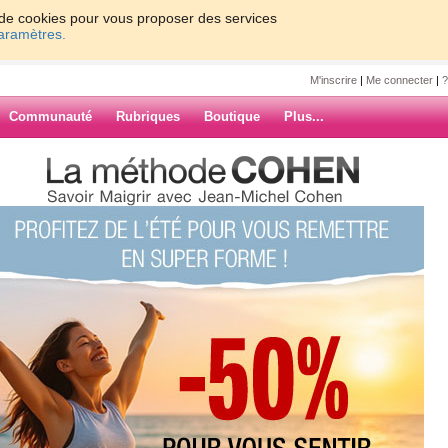
on de cookies pour vous proposer des services
paramètres.
M'inscrire
|
Me connecter
|
?
Communauté
Rubriques
Boutique
Plus...
 ›
»
ulot !
is 1430 kcal, c'est bien :)
ARCHIVES