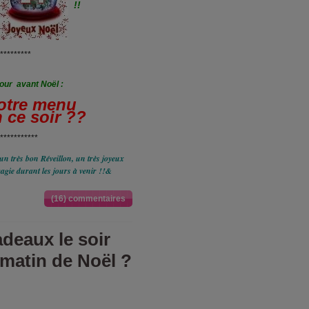
!!
*********
jour avant Noël :
votre menu
n ce soir ??
***********
un très bon Réveillon, un très joyeux
gie durant les jours à venir !!&
(16) commentaires
deaux le soir
 matin de Noël ?