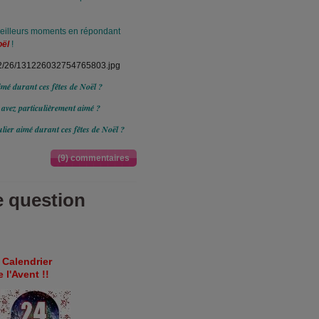
eilleurs moments en répondant
oël
!
imé durant ces fêtes de Noël ?
 avez particulièrement aimé ?
lier aimé durant ces fêtes de Noël ?
(9) commentaires
e question
 Calendrier
 l'Avent !!