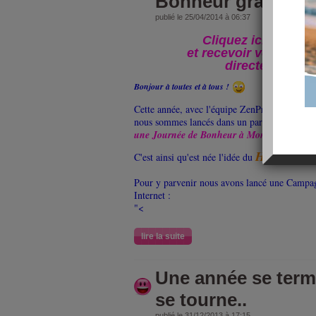
Bonheur gratuits p
publié le 25/04/2014 à 06:37
Cliquez ici pour v
et recevoir vos vidé
directement pa
Bonjour à toutes et à tous !
Cette année, avec l'équipe ZenPro et
le Résea
nous sommes lancés dans un pari un fou :
Reg
une Journée de Bonheur à Montpellier
!
Happy100
C'est ainsi qu'est née l'idée du
Pour y parvenir nous avons lancé une Camp
Internet :
"<
lire la suite
Une année se term
se tourne..
publié le 31/12/2013 à 17:15