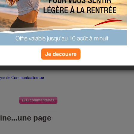
our vous ! :)
ous inscrire
os chaque jour
r mail !
u des Ateliers du Bonheur
, nous
rouper 1000 personnes durant
Je decouvre
0
!
agne de Communication sur
(21) commentaires
ine...une page