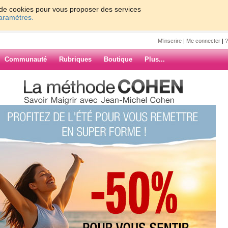
on de cookies pour vous proposer des services
paramètres.
M'inscrire
|
Me connecter
|
?
Communauté
Rubriques
Boutique
Plus...
uville
0
61 - 70
71 - 80
81 - 90
91 - 100
7
8
9
10
Suiv. ›
»
s de Coaching
ARCHIVES