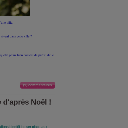
'une ville.
vivent dans cette ville ?
uelle j'étais bien content de partir, dit le
(9) commentaires
 d'après Noël !
allons bientôt laisser place aux