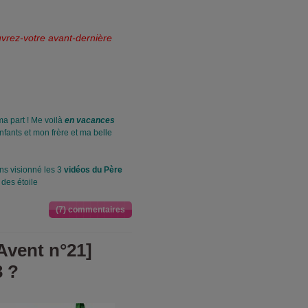
ouvrez-votre avant-dernière
ma part ! Me voilà
en vacances
nfants et mon frère et ma belle
ns visionné les 3
vidéos du Père
 des étoile
(7) commentaires
'Avent n°21]
3 ?