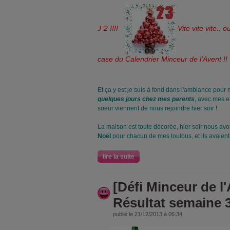
J-2 !!!!
Vite vite vite.. 
case du Calendrier Minceur de l'Avent !!
Et ça y est je suis à fond dans l'ambiance pour 
quelques jours chez mes parents
, avec mes e
soeur viennent de nous rejoindre hier soir !
La maison est toute décorée, hier soir nous avo
Noël
pour chacun de mes loulous, et ils avaient
lire la suite
[Défi Minceur de l
Résultat semaine 
publié le 21/12/2013 à 06:34