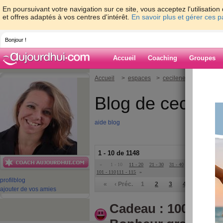
En poursuivant votre navigation sur ce site, vous acceptez l'utilisati
et offres adaptés à vos centres d'intérêt.
En savoir plus et gérer ces 
Bonjour !
Accueil
Coaching
Groupes
Accueil
>
espaces
>
cecileneuville
Blog de cecilene
aide blog
1 - 10 de 1148
«
1 - 10
11 - 20
21 - 30
31 - 40
41 - 50
51 - 6
101 - 110
111 - 115
»
profil
blog
«
‹ Préc.
1
2
3
4
5
6
ajouter de vos amies
Cadeau : 100 jour