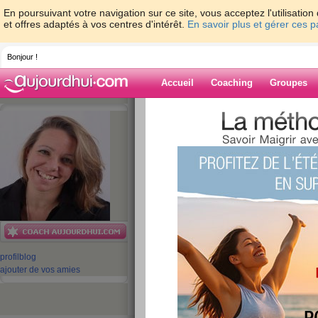
En poursuivant votre navigation sur ce site, vous acceptez l'utilisati
et offres adaptés à vos centres d'intérêt.
En savoir plus et gérer ces 
Bonjour !
Accueil
Coaching
Groupes
Accueil
>
espaces
>
cecileneuville
Blog de cecilene
aide blog
401 - 410 de 1148
«
1 - 10
11 - 20
21 - 30
31 - 40
41 - 50
51 - 6
101 - 110
111 - 115
»
profil
blog
«
‹ Préc.
41
42
43
44
45
46
ajouter de vos amies
C'est quoi le bonhe
publié le 02/09/2011 à 05:40