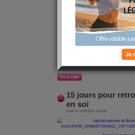
Le bonheur c’est d
dont on prend c
[
Christophe 
Pour mieux prendre conscience d
vous invite à lister 3 moments d
Je 
ces 7 derniers jours !
lire la suite
15 jours pour retr
en soi
publié le 31/08/2011 à 08:44