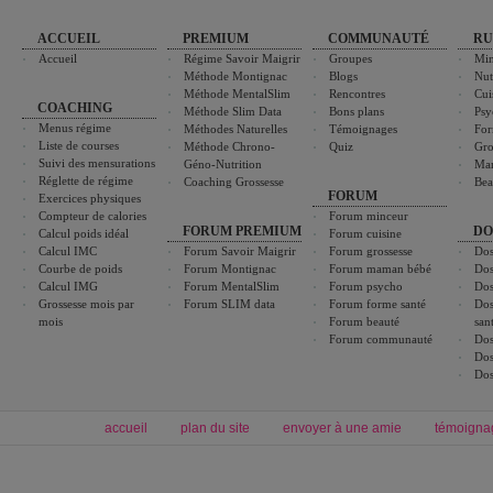
ACCUEIL
PREMIUM
COMMUNAUTÉ
RU
Accueil
Régime Savoir Maigrir
Groupes
Min
Méthode Montignac
Blogs
Nut
Méthode MentalSlim
Rencontres
Cui
COACHING
Méthode Slim Data
Bons plans
Psy
Menus régime
Méthodes Naturelles
Témoignages
For
Liste de courses
Méthode Chrono-
Quiz
Gro
Suivi des mensurations
Géno-Nutrition
Ma
Réglette de régime
Coaching Grossesse
Bea
FORUM
Exercices physiques
Compteur de calories
Forum minceur
FORUM PREMIUM
DO
Calcul poids idéal
Forum cuisine
Calcul IMC
Forum Savoir Maigrir
Forum grossesse
Dos
Courbe de poids
Forum Montignac
Forum maman bébé
Dos
Calcul IMG
Forum MentalSlim
Forum psycho
Dos
Grossesse mois par
Forum SLIM data
Forum forme santé
Dos
mois
Forum beauté
san
Forum communauté
Dos
Dos
Dos
accueil
plan du site
envoyer à une amie
témoigna
Forum minceur
Forum cuisine
Commencer un régime
boissons, vins et cocktails