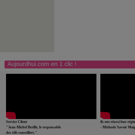
Aujourdhui.com en 1 clic !
Service Client
ils ont réussi leur rég
"Jean-Michel Berille, le responsable
- Méthode Savoir Maig
des télé-conseillers."