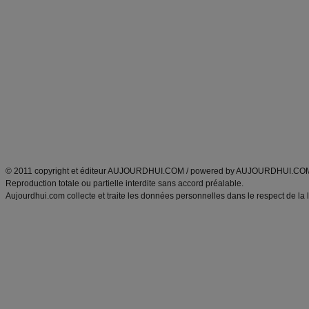
Alimentation équilibrée et nutrition
astuces et bons plans
Minceur
Recette cuisine
exercices physiques
recette facile
produits minceur
Recette poulet
Tags
:
ventre plat
|
maigrir des fesses
|
abdominaux
|
régime américain
|
régime mayo
|
Découvrez aussi
:
exercices abdominaux
|
recette wok
|
ANXA Partenaires
:
Recette
de cuisine |
Recette cuisine
|
© 2011 copyright et éditeur AUJOURDHUI.COM / powered by AUJOURDHUI.CO
Reproduction totale ou partielle interdite sans accord préalable.
Aujourdhui.com collecte et traite les données personnelles dans le respect de la 