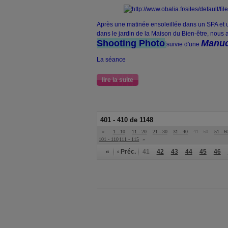
Après une matinée ensoleillée dans un SPA et u
dans le jardin de la Maison du Bien-être, nous
Shooting Photo
Manu
suivie d'une
La séance
lire la suite
401 - 410 de 1148
«
1 - 10
11 - 20
21 - 30
31 - 40
41 - 50
51 - 6
101 - 110
111 - 115
»
«
‹ Préc.
41
42
43
44
45
46