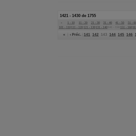
1421 - 1430 de 1755
«
1 - 10
11 - 20
21 - 30
31 - 40
41 - 50
51 - 6
101 - 110
111 - 120
121 - 130
131 - 140
141 - 150
151 - 160
16
«
‹ Préc.
141
142
143
144
145
146