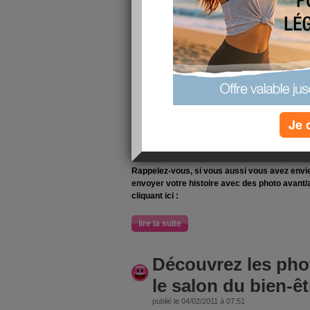
- 30 k en 6 mois, vo
Barbara en vidéo
publié le 09/02/2011 à 04:20
Bonjour,
Aujourd'hui, j'ai envie de vous présenter
Barb
30 kilogrammes
sur une période de
6 mois
..
Je 
Suite à cette réussite, elle a choisi de parta
communauté de Savoir Maigrir. Pour cela, ell
parcours.
Rappelez-vous, si vous aussi vous avez envi
envoyer votre histoire avec des photo avant
cliquant ici :
lire la suite
Découvrez les pho
le salon du bien-êt
publié le 04/02/2011 à 07:51