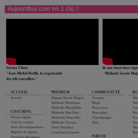
Aujourdhui.com en 1 clic !
Service Client
ils ont réussi leur rég
"Jean-Michel Berille, le responsable
- Méthode Savoir Maig
des télé-conseillers."
ACCUEIL
PREMIUM
COMMUNAUTÉ
RU
Accueil
Régime Savoir Maigrir
Groupes
Min
Méthode Montignac
Blogs
Nut
Méthode MentalSlim
Rencontres
Cui
COACHING
Méthode Slim Data
Bons plans
Psy
Menus régime
Méthodes Naturelles
Témoignages
For
Liste de courses
Méthode Chrono-
Quiz
Gro
Suivi des mensurations
Géno-Nutrition
Ma
Réglette de régime
Coaching Grossesse
Bea
FORUM
Exercices physiques