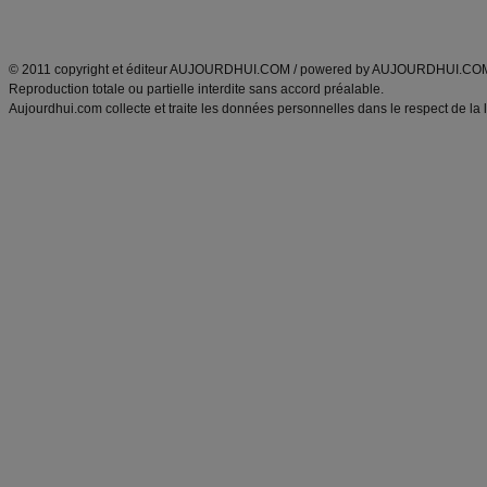
ANXA Partenaires
:
Recette
de cuisine |
Recette cuisine
|
© 2011 copyright et éditeur AUJOURDHUI.COM / powered by AUJOURDHUI.CO
Reproduction totale ou partielle interdite sans accord préalable.
Aujourdhui.com collecte et traite les données personnelles dans le respect de la 