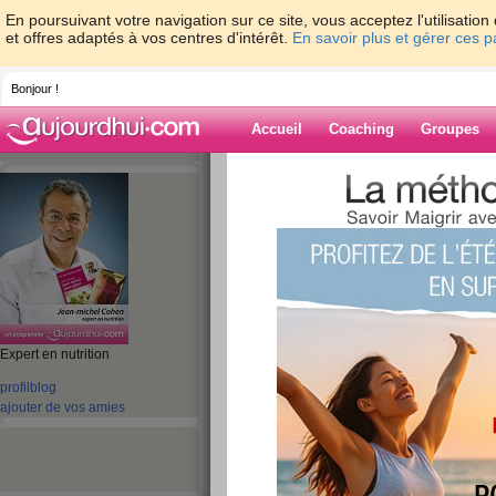
En poursuivant votre navigation sur ce site, vous acceptez l'utilisati
et offres adaptés à vos centres d'intérêt.
En savoir plus et gérer ces 
Bonjour !
Accueil
Coaching
Groupes
Accueil
>
espaces
>
jeanmichelcohen
Blog de jeanmi
aide blog
Expert en nutrition
profil
blog
1421 - 1430 de 1755
ajouter de vos amies
«
1 - 10
11 - 20
21 - 30
31 - 40
41 - 50
51 - 6
101 - 110
111 - 120
121 - 130
131 - 140
141 - 150
151 - 160
16
«
‹ Préc.
141
142
143
144
145
146