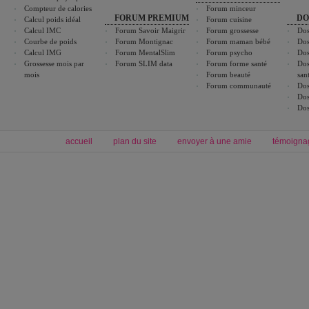
Compteur de calories
Forum minceur
FORUM PREMIUM
DO
Calcul poids idéal
Forum cuisine
Calcul IMC
Forum Savoir Maigrir
Forum grossesse
Dos
Courbe de poids
Forum Montignac
Forum maman bébé
Dos
Calcul IMG
Forum MentalSlim
Forum psycho
Dos
Grossesse mois par
Forum SLIM data
Forum forme santé
Dos
mois
Forum beauté
san
Forum communauté
Dos
Dos
Dos
accueil
plan du site
envoyer à une amie
témoigna
Forum minceur
Forum cuisine
Commencer un régime
boissons, vins et cocktails
Alimentation équilibrée et nutrition
astuces et bons plans
Minceur
Recette cuisine
exercices physiques
recette facile
produits minceur
Recette poulet
Tags
:
ventre plat
|
maigrir des fesses
|
abdominaux
|
régime américain
|
régime mayo
|
Découvrez aussi
:
exercices abdominaux
|
recette wok
|