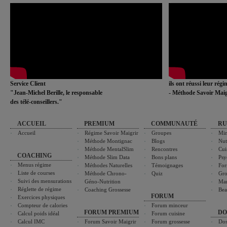
Service Client
ils ont réussi leur rég
"Jean-Michel Berille, le responsable
- Méthode Savoir Maig
des télé-conseillers."
ACCUEIL
PREMIUM
COMMUNAUTÉ
RU
Accueil
Régime Savoir Maigrir
Groupes
Min
Méthode Montignac
Blogs
Nut
Méthode MentalSlim
Rencontres
Cui
COACHING
Méthode Slim Data
Bons plans
Psy
Menus régime
Méthodes Naturelles
Témoignages
For
Liste de courses
Méthode Chrono-
Quiz
Gro
Suivi des mensurations
Géno-Nutrition
Ma
Réglette de régime
Coaching Grossesse
Bea
FORUM
Exercices physiques
Compteur de calories
Forum minceur
FORUM PREMIUM
DO
Calcul poids idéal
Forum cuisine
Calcul IMC
Forum Savoir Maigrir
Forum grossesse
Dos