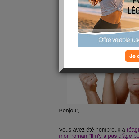
Vos réactions, nos
publié le 16/11/2010 à 10:42
Je 
Bonjour,
Vous avez été nombreux à
réagi
mon roman "Il n'y a pas d'âge po