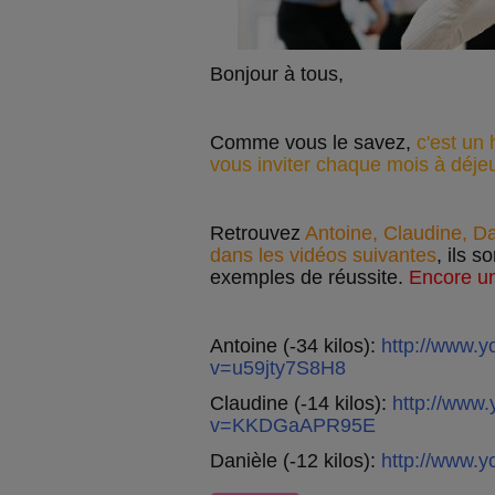
Bonjour à tous,
Comme vous le savez,
c'est un 
vous inviter chaque mois à déje
Retrouvez
Antoine, Claudine, Da
dans les vidéos suivantes
, ils 
exemples de réussite.
Encore un
Antoine (-34 kilos):
http://www.
v=u59jty7S8H8
Claudine (-14 kilos):
http://www
v=KKDGaAPR95E
Danièle (-12 kilos):
http://www.y