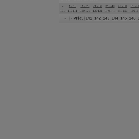
«
1 - 10
11 - 20
21 - 30
31 - 40
41 - 50
51 - 6
101 - 110
111 - 120
121 - 130
131 - 140
141 - 150
151 - 160
16
«
‹ Préc.
141
142
143
144
145
146