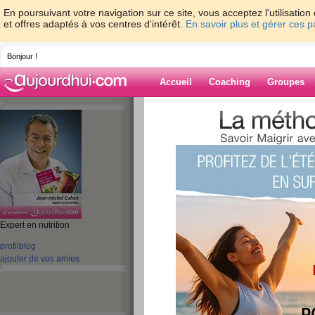
En poursuivant votre navigation sur ce site, vous acceptez l'utilisati
et offres adaptés à vos centres d'intérêt.
En savoir plus et gérer ces 
Bonjour !
Accueil
Coaching
Groupes
Accueil
>
espaces
>
jeanmichelcohen
Blog de jeanmi
aide blog
Expert en nutrition
profil
blog
1471 - 1480 de 1755
ajouter de vos amies
«
1 - 10
11 - 20
21 - 30
31 - 40
41 - 50
51 - 6
101 - 110
111 - 120
121 - 130
131 - 140
141 - 150
151 - 160
16
«
‹ Préc.
141
142
143
144
145
146