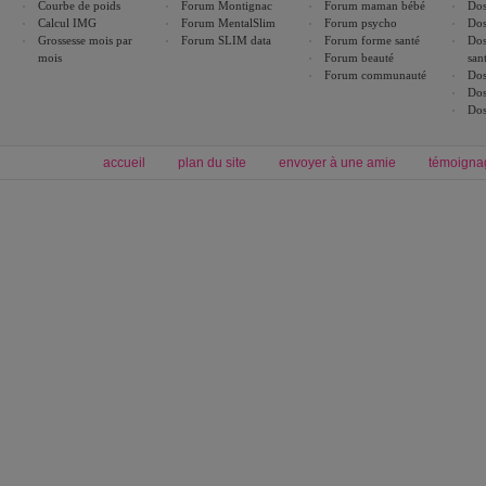
Courbe de poids
Forum Montignac
Forum maman bébé
Dos
Calcul IMG
Forum MentalSlim
Forum psycho
Dos
Grossesse mois par
Forum SLIM data
Forum forme santé
Dos
mois
Forum beauté
san
Forum communauté
Dos
Dos
Dos
accueil
plan du site
envoyer à une amie
témoigna
Forum minceur
Forum cuisine
Commencer un régime
boissons, vins et cocktails
Alimentation équilibrée et nutrition
astuces et bons plans
Minceur
Recette cuisine
exercices physiques
recette facile
produits minceur
Recette poulet
Tags
:
ventre plat
|
maigrir des fesses
|
abdominaux
|
régime américain
|
régime mayo
|
Découvrez aussi
:
exercices abdominaux
|
recette wok
|
ANXA Partenaires
:
Recette
de cuisine |
Recette cuisine
|