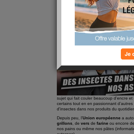
La poudre d'insec
assiettes : somme
publié le 28/07/2026 à 05:52
Je 
sujet qui fait couler beaucoup d’encre et 
certains tout en en passionnant d’autres 
d'insectes dans nos produits du quotidie
Depuis peu, l’
Union européenne
a autor
grillons
, de
vers
de
farine
ou encore d
nos pains ou même nos pâtes (informati