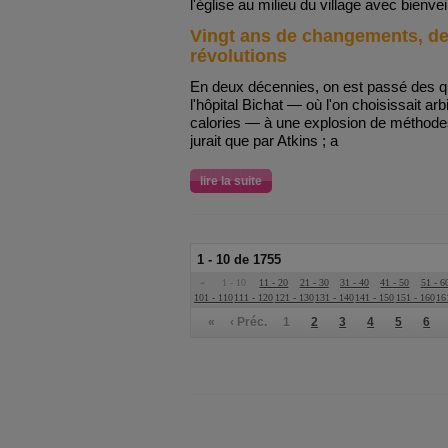
l'église au milieu du village avec bienvei
Vingt ans de changements, d
révolutions
En deux décennies, on est passé des qu
l'hôpital Bichat — où l'on choisissait ar
calories — à une explosion de méthode
jurait que par Atkins ; a
lire la suite
1 - 10 de 1755
«
1 - 10
11 - 20
21 - 30
31 - 40
41 - 50
51 - 6
101 - 110
111 - 120
121 - 130
131 - 140
141 - 150
151 - 160
16
«
‹ Préc.
1
2
3
4
5
6