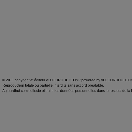
Forum minceur
Forum cuisine
Commencer un régime
boissons, vins et cocktails
Alimentation équilibrée et nutrition
astuces et bons plans
Minceur
Recette cuisine
exercices physiques
recette facile
produits minceur
Recette poulet
Tags
:
ventre plat
|
maigrir des fesses
|
abdominaux
|
régime américain
|
régime mayo
|
Découvrez aussi
:
exercices abdominaux
|
recette wok
|
ANXA Partenaires
:
Recette
de cuisine |
Recette cuisine
|
© 2011 copyright et éditeur AUJOURDHUI.COM / powered by AUJOURDHUI.CO
Reproduction totale ou partielle interdite sans accord préalable.
Aujourdhui.com collecte et traite les données personnelles dans le respect de la 