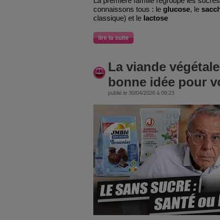
La première famille regroupe les sucres
connaissons tous : le
glucose
, le
sacc
classique) et le
lactose
lire la suite
La viande végétale
bonne idée pour vo
publié le 30/04/2026 à 09:23