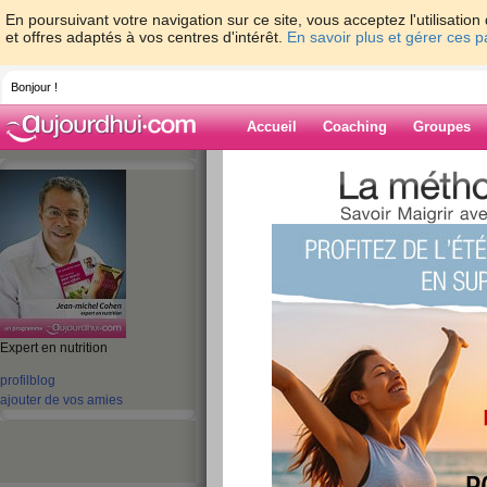
En poursuivant votre navigation sur ce site, vous acceptez l'utilisati
et offres adaptés à vos centres d'intérêt.
En savoir plus et gérer ces 
Bonjour !
Accueil
Coaching
Groupes
Accueil
>
espaces
>
jeanmichelcohen
Blog de jeanmi
aide blog
Expert en nutrition
profil
blog
1 - 10 de 1755
ajouter de vos amies
«
1 - 10
11 - 20
21 - 30
31 - 40
41 - 50
51 - 6
101 - 110
111 - 120
121 - 130
131 - 140
141 - 150
151 - 160
16
«
‹ Préc.
1
2
3
4
5
6