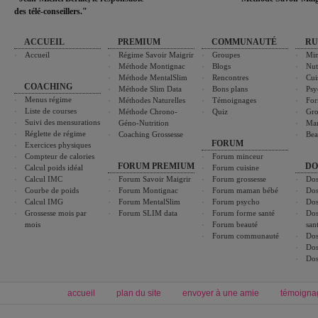
des télé-conseillers."
ACCUEIL
PREMIUM
COMMUNAUTÉ
RU
Accueil
Régime Savoir Maigrir
Groupes
Min
Méthode Montignac
Blogs
Nut
Méthode MentalSlim
Rencontres
Cui
COACHING
Méthode Slim Data
Bons plans
Psy
Menus régime
Méthodes Naturelles
Témoignages
For
Liste de courses
Méthode Chrono-
Quiz
Gro
Suivi des mensurations
Géno-Nutrition
Ma
Réglette de régime
Coaching Grossesse
Bea
FORUM
Exercices physiques
Compteur de calories
Forum minceur
FORUM PREMIUM
DO
Calcul poids idéal
Forum cuisine
Calcul IMC
Forum Savoir Maigrir
Forum grossesse
Dos
Courbe de poids
Forum Montignac
Forum maman bébé
Dos
Calcul IMG
Forum MentalSlim
Forum psycho
Dos
Grossesse mois par
Forum SLIM data
Forum forme santé
Dos
mois
Forum beauté
san
Forum communauté
Dos
Dos
Dos
accueil
plan du site
envoyer à une amie
témoigna