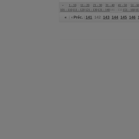
«
1 - 10
11 - 20
21 - 30
31 - 40
41 - 50
51 - 6
101 - 110
111 - 120
121 - 130
131 - 140
141 - 150
151 - 160
16
«
‹ Préc.
141
142
143
144
145
146