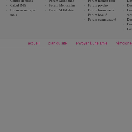
Courbe de poids
Forum Montignac
Forum maman bébé
Dos
Calcul IMG
Forum MentalSlim
Forum psycho
Dos
Grossesse mois par
Forum SLIM data
Forum forme santé
Dos
mois
Forum beauté
san
Forum communauté
Dos
Dos
Dos
accueil
plan du site
envoyer à une amie
témoigna
Forum minceur
Forum cuisine
Commencer un régime
boissons, vins et cocktails
Alimentation équilibrée et nutrition
astuces et bons plans
Minceur
Recette cuisine
exercices physiques
recette facile
produits minceur
Recette poulet
Tags
:
ventre plat
|
maigrir des fesses
|
abdominaux
|
régime américain
|
régime mayo
|
Découvrez aussi
:
exercices abdominaux
|
recette wok
|
ANXA Partenaires
:
Recette
de cuisine |
Recette cuisine
|