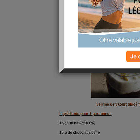
Ma recette du jour 
yaourt glacé faço
publié le 24/02/2011 à 09:11
Bonjour,
Pour les amoureux de chocolat, voici un dessert 
conseille :
Je 
Verrine de yaourt glacé 
Ingrédients pour 1 personne :
1 yaourt nature à 0%
15 g de chocolat à cuire