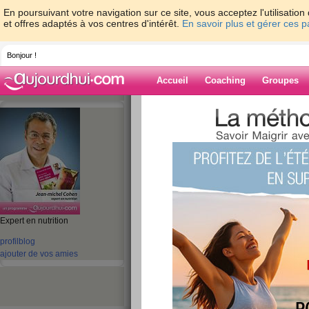
En poursuivant votre navigation sur ce site, vous acceptez l'utilisati
et offres adaptés à vos centres d'intérêt.
En savoir plus et gérer ces 
Bonjour !
Accueil
Coaching
Groupes
Accueil
>
espaces
>
jeanmichelcohen
Blog de jeanmi
aide blog
Expert en nutrition
profil
blog
1411 - 1420 de 1755
ajouter de vos amies
«
1 - 10
11 - 20
21 - 30
31 - 40
41 - 50
51 - 6
101 - 110
111 - 120
121 - 130
131 - 140
141 - 150
151 - 160
16
«
‹ Préc.
141
142
143
144
145
146