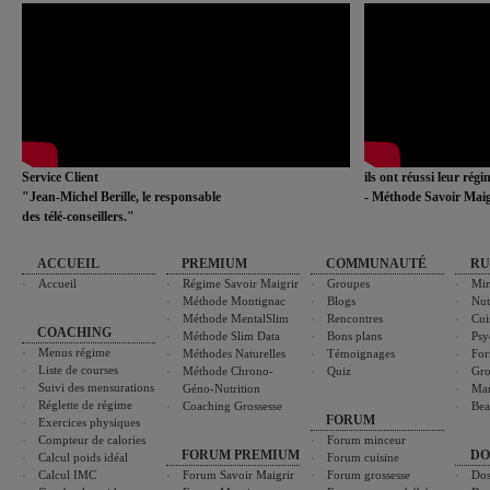
Service Client
ils ont réussi leur rég
"Jean-Michel Berille, le responsable
- Méthode Savoir Maig
des télé-conseillers."
ACCUEIL
PREMIUM
COMMUNAUTÉ
RU
Accueil
Régime Savoir Maigrir
Groupes
Min
Méthode Montignac
Blogs
Nut
Méthode MentalSlim
Rencontres
Cui
COACHING
Méthode Slim Data
Bons plans
Psy
Menus régime
Méthodes Naturelles
Témoignages
For
Liste de courses
Méthode Chrono-
Quiz
Gro
Suivi des mensurations
Géno-Nutrition
Ma
Réglette de régime
Coaching Grossesse
Bea
FORUM
Exercices physiques
Compteur de calories
Forum minceur
FORUM PREMIUM
DO
Calcul poids idéal
Forum cuisine
Calcul IMC
Forum Savoir Maigrir
Forum grossesse
Dos