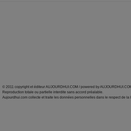
Forum minceur
Forum cuisine
Commencer un régime
boissons, vins et cocktails
Alimentation équilibrée et nutrition
astuces et bons plans
Minceur
Recette cuisine
exercices physiques
recette facile
produits minceur
Recette poulet
Tags
:
ventre plat
|
maigrir des fesses
|
abdominaux
|
régime américain
|
régime mayo
|
Découvrez aussi
:
exercices abdominaux
|
recette wok
|
ANXA Partenaires
:
Recette
de cuisine |
Recette cuisine
|
© 2011 copyright et éditeur AUJOURDHUI.COM / powered by AUJOURDHUI.CO
Reproduction totale ou partielle interdite sans accord préalable.
Aujourdhui.com collecte et traite les données personnelles dans le respect de la 