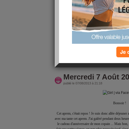
Bonso
Juste un petit message rapide, car ce soir, je vais f
Comme demain je fais 9H30-20H, je pense me coucher
plein d'énergie 
Merci pour vos conseils pour la CAP, je n'ai pas pu c
dimanche de libre, peut être que samedi matin à la fraî
j'ai nettoyé toute la maison, j'en avais ras le bol de la
nettoyer en re
Je 
lire la suite
Mercredi 7 Août 2
publié le 07/08/2013 à 21:18
Bonsoir !
Cet aprem, c'était repos ! Je suis donc allée déjeuner
avec ma tante cet aprem. J'ai galéré pendant deux heures
le cadeau d'anniversaire de mon copain ... Mais bon, ç
fait une petite séance, un peu plus poussée (ouf, c'est 