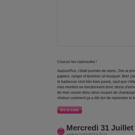
Coucou les copinautes !
Aujourd'hui, c'était journée de repos. J'en ai pro
papiers, ranger et terminer un bouquin. Bref, j'a
le barbecue s'est très bien passé, sauf que c'ét
mes montres ne fonctionnent donc stress d'arriver
de mon cousin donc deux coupes de champagnes
chaleur comment ça a été dur de reprendre le bou
lire la suite
Mercredi 31 Juillet
publié le 31/07/2013 à 21:12