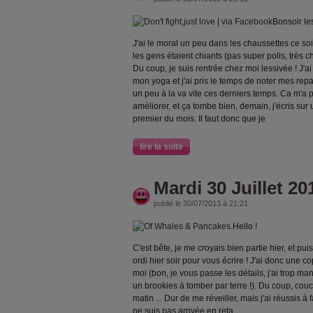
Bonsoir le
J'ai le moral un peu dans les chaussettes ce soir. 
les gens étaient chiants (pas super polis,
très c
Du coup, je suis rentrée chez moi lessivée ! J'
mon yoga et j'ai pris le temps de noter mes rep
un peu à la va vite ces derniers temps. Ca m'a p
améliorer, et ça tombe bien, demain, j'écris sur
premier du
mois. Il faut donc que je
lire la suite
Mardi 30 Juillet 20
publié le 30/07/2013 à 21:21
Hello !
C'est bête, je me croyais bien partie hier, et p
ordi hier soir pour vous écrire ! J'ai donc une 
moi (bon, je vous passe les détails, j'ai trop man
un br
ookies à tomber par terre !). Du coup, co
matin ... Dur de me réveiller, mais j'ai réussis à 
ne suis pas arrivée en reta