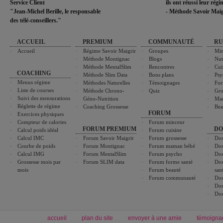
Service Client
ils ont réussi leur rég
"Jean-Michel Berille, le responsable
- Méthode Savoir Maig
des télé-conseillers."
ACCUEIL
PREMIUM
COMMUNAUTÉ
RU
Accueil
Régime Savoir Maigrir
Groupes
Min
Méthode Montignac
Blogs
Nut
Méthode MentalSlim
Rencontres
Cui
COACHING
Méthode Slim Data
Bons plans
Psy
Menus régime
Méthodes Naturelles
Témoignages
For
Liste de courses
Méthode Chrono-
Quiz
Gro
Suivi des mensurations
Géno-Nutrition
Ma
Réglette de régime
Coaching Grossesse
Bea
FORUM
Exercices physiques
Compteur de calories
Forum minceur
FORUM PREMIUM
DO
Calcul poids idéal
Forum cuisine
Calcul IMC
Forum Savoir Maigrir
Forum grossesse
Dos
Courbe de poids
Forum Montignac
Forum maman bébé
Dos
Calcul IMG
Forum MentalSlim
Forum psycho
Dos
Grossesse mois par
Forum SLIM data
Forum forme santé
Dos
mois
Forum beauté
san
Forum communauté
Dos
Dos
Dos
accueil
plan du site
envoyer à une amie
témoigna