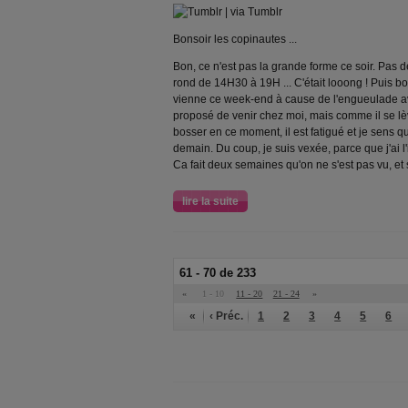
Bonsoir les copinautes ...
Bon, ce n'est pas la grande forme ce soir. Pas de
rond de 14H30 à 19H ... C'était looong ! Puis b
vienne ce week-end à cause de l'engueulade ave
proposé de venir chez moi, mais comme il se lè
bosser en ce moment, il est fatigué et je sens qu
demain. Du coup, je suis vexée, parce que j'ai l'i
Ca fait deux semaines qu'on ne s'est pas vu, et 
lire la suite
61 - 70 de 233
«
1 - 10
11 - 20
21 - 24
»
«
‹ Préc.
1
2
3
4
5
6