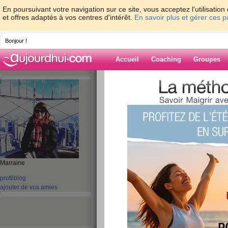
En poursuivant votre navigation sur ce site, vous acceptez l'utilisati
et offres adaptés à vos centres d'intérêt.
En savoir plus et gérer ces 
Bonjour !
Accueil
Coaching
Groupes
Accueil
>
espaces
>
Wild-Honey17
Blog de Wild-H
aide blog
61 - 70 de 233
Marraine
«
1 - 10
11 - 20
21 - 24
»
profil
blog
«
‹ Préc.
1
2
3
4
5
6
ajouter de vos amies
Jeudi 8 Août 2013
publié le 08/08/2013 à 19:26