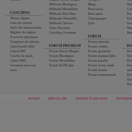
Méthode Montignac
Blogs
Nut
Méthode MentalSlim
Rencontres
Cui
COACHING
Méthode Slim Data
Bons plans
Psy
Menus régime
Méthodes Naturelles
Témoignages
For
Liste de courses
Méthode Chrono-
Quiz
Gro
Suivi des mensurations
Géno-Nutrition
Ma
Réglette de régime
Coaching Grossesse
Bea
FORUM
Exercices physiques
Compteur de calories
Forum minceur
FORUM PREMIUM
DO
Calcul poids idéal
Forum cuisine
Calcul IMC
Forum Savoir Maigrir
Forum grossesse
Dos
Courbe de poids
Forum Montignac
Forum maman bébé
Dos
Calcul IMG
Forum MentalSlim
Forum psycho
Dos
Grossesse mois par
Forum SLIM data
Forum forme santé
Dos
mois
Forum beauté
san
Forum communauté
Dos
Dos
Dos
accueil
plan du site
envoyer à une amie
témoigna
Forum minceur
Forum cuisine
Commencer un régime
boissons, vins et cocktails
Alimentation équilibrée et nutrition
astuces et bons plans