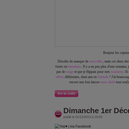
Bonjour les copina
Désolée du manque de
nouvelles
, mais ces deux der
fortes en
émotions
. Il y a un peu plus d'une semaine, 
pas de
stage
et que je flippais pour mes
examens
. Et
offres
différentes, dont une en
Irlande
! J'ai beaucoup
encore une fois laisser
mon chéri
tout seul) 
lire la suite
Dimanche 1er Déc
publié le 01/12/2013 à 19:05