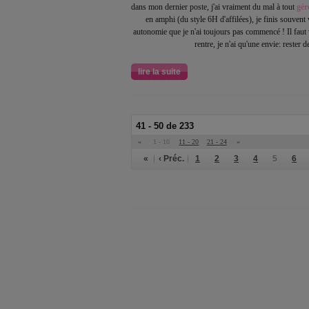
dans mon dernier poste, j'ai vraiment du mal à tout
gér
en amphi (du style 6H d'affilées), je finis souvent 
autonomie que je n'ai toujours pas commencé ! Il faut
rentre, je n'ai qu'une envie: rester 
lire la suite
41 - 50 de 233
«
1 - 10
11 - 20
21 - 24
»
«
‹ Préc.
1
2
3
4
5
6