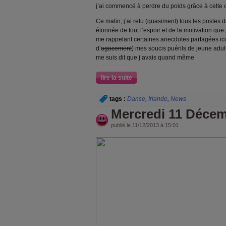
j’ai commencé à perdre du poids grâce à cette
Ce matin, j’ai relu (quasiment) tous les postes 
étonnée de tout l’espoir et de la motivation que 
me rappelant certaines anecdotes partagées ici, 
d’
agacement
) mes soucis puérils de jeune adul
me suis dit que j’avais quand même
lire la suite
tags :
Danse
,
Irlande
,
News
Mercredi 11 Décem
publié le 11/12/2013 à 15:01