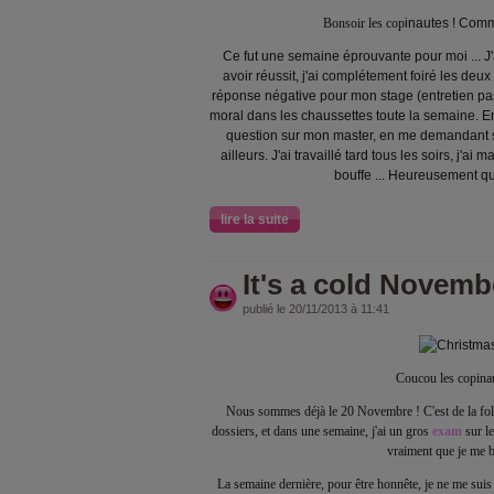
Bonsoir les cop
inautes ! Comm
Ce fut une semaine éprouvante pour moi ... J
avoir réussit, j'ai complétement foiré les deux
réponse négative pour mon stage (entretien pass
moral dans les chaussettes toute la semaine. En
question sur mon master, en me demandant s
ailleurs. J'ai travaillé tard tous les soirs, j'ai
bouffe ... Heureusement que
lire la suite
It's a cold Novemb
publié le 20/11/2013 à 11:41
Coucou les copinau
Nous sommes déjà le 20 Novembre ! C'est de la fo
dossiers, et dans une semaine, j'ai un gros
exam
sur l
vraiment que je me 
La semaine dernière, pour être honnête, je ne me su