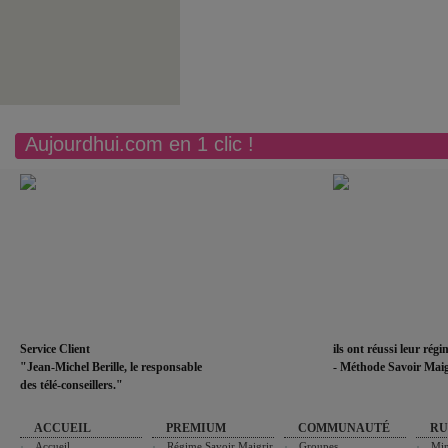
Aujourdhui.com en 1 clic !
Service Client
ils ont réussi leur rég
"Jean-Michel Berille, le responsable
- Méthode Savoir Maig
des télé-conseillers."
ACCUEIL
PREMIUM
COMMUNAUTÉ
RU
Accueil
Régime Savoir Maigrir
Groupes
Min