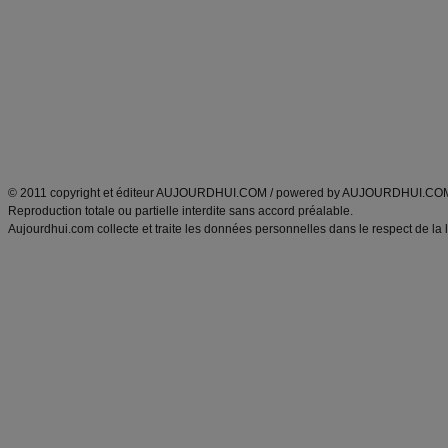
Minceur
Recette cuisine
exercices physiques
recette facile
produits minceur
Recette poulet
Tags
:
ventre plat
|
maigrir des fesses
|
abdominaux
|
régime américain
|
régime mayo
|
Découvrez aussi
:
exercices abdominaux
|
recette wok
|
ANXA Partenaires
:
Recette
de cuisine |
Recette cuisine
|
© 2011 copyright et éditeur AUJOURDHUI.COM / powered by AUJOURDHUI.CO
Reproduction totale ou partielle interdite sans accord préalable.
Aujourdhui.com collecte et traite les données personnelles dans le respect de la 