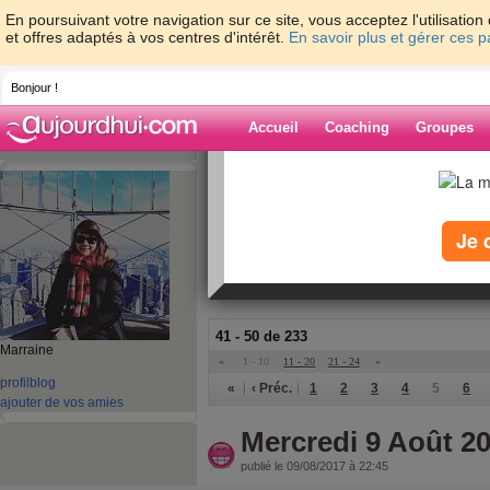
En poursuivant votre navigation sur ce site, vous acceptez l'utilisati
et offres adaptés à vos centres d'intérêt.
En savoir plus et gérer ces 
Bonjour !
Accueil
Coaching
Groupes
Accueil
>
espaces
>
Wild-Honey17
Blog de Wild-H
Je 
aide blog
41 - 50 de 233
Marraine
«
1 - 10
11 - 20
21 - 24
»
profil
blog
«
‹ Préc.
1
2
3
4
5
6
ajouter de vos amies
Mercredi 9 Août 2
publié le 09/08/2017 à 22:45