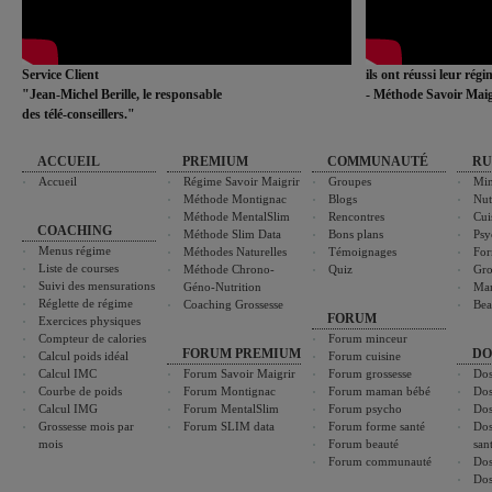
Service Client
ils ont réussi leur rég
"Jean-Michel Berille, le responsable
- Méthode Savoir Maig
des télé-conseillers."
ACCUEIL
PREMIUM
COMMUNAUTÉ
RU
Accueil
Régime Savoir Maigrir
Groupes
Min
Méthode Montignac
Blogs
Nut
Méthode MentalSlim
Rencontres
Cui
COACHING
Méthode Slim Data
Bons plans
Psy
Menus régime
Méthodes Naturelles
Témoignages
For
Liste de courses
Méthode Chrono-
Quiz
Gro
Suivi des mensurations
Géno-Nutrition
Ma
Réglette de régime
Coaching Grossesse
Bea
FORUM
Exercices physiques
Compteur de calories
Forum minceur
FORUM PREMIUM
DO
Calcul poids idéal
Forum cuisine
Calcul IMC
Forum Savoir Maigrir
Forum grossesse
Dos
Courbe de poids
Forum Montignac
Forum maman bébé
Dos
Calcul IMG
Forum MentalSlim
Forum psycho
Dos
Grossesse mois par
Forum SLIM data
Forum forme santé
Dos
mois
Forum beauté
san
Forum communauté
Dos
Dos