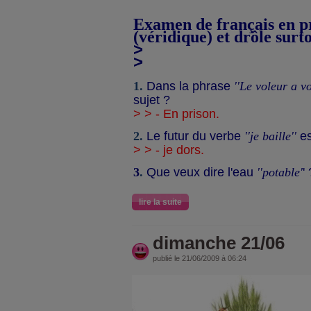
Examen de français en p
(véridique) et drôle surtou
>
>
1.
Dans la phrase
''Le voleur a v
sujet ?
> > - En prison.
2.
Le futur du verbe
''je baille''
es
> > - je dors.
3
.
Que veux dire l'eau
''potable'
' 
lire la suite
dimanche 21/06
publié le 21/06/2009 à 06:24