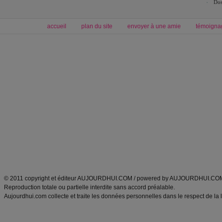
Dos
accueil
plan du site
envoyer à une amie
témoigna
Forum minceur
Forum cuisine
Commencer un régime
boissons, vins et cocktails
Alimentation équilibrée et nutrition
astuces et bons plans
Minceur
Recette cuisine
exercices physiques
recette facile
produits minceur
Recette poulet
Tags
:
ventre plat
|
maigrir des fesses
|
abdominaux
|
régime américain
|
régime mayo
|
Découvrez aussi
:
exercices abdominaux
|
recette wok
|
ANXA Partenaires
:
Recette
de cuisine |
Recette cuisine
|
© 2011 copyright et éditeur AUJOURDHUI.COM / powered by AUJOURDHUI.CO
Reproduction totale ou partielle interdite sans accord préalable.
Aujourdhui.com collecte et traite les données personnelles dans le respect de la 