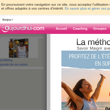
En poursuivant votre navigation sur ce site, vous acceptez l'utilisati
et offres adaptés à vos centres d'intérêt.
En savoir plus et gérer ces 
Bonjour !
Accueil
Coaching
Groupes
Accueil
>
espaces
>
rachele88
Blog de rachele
profil
blog
aide blog
ajouter de vos amies
41 - 50 de 147
«
1 - 10
11 - 15
»
«
‹ Préc.
1
2
3
4
5
6
recettes encore et
publié le 25/06/2009 à 19:30