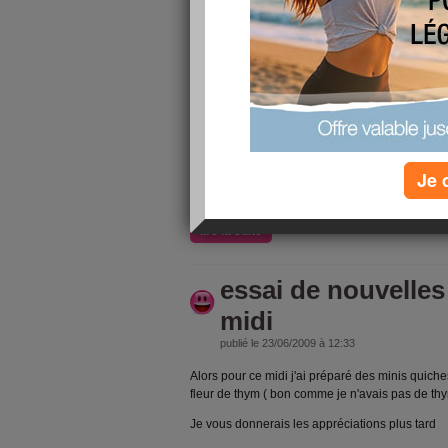
Pain au jambon de dinde
Préparation : 10 minutes Cuisson : 30 minutes
300 grammes jambon de dinde 8 oeufs 1 boîte d
à soupe de fromage blanc maigre Quelques brins
Couper en petits morceaux les jambons de poul
ingrédients. Faire cuire dans un moule au four
Déguster froid.
Pintade au lait de coco et vinaigr
Je 
Préparation : 10 minutes Cuisson : 30 minutes
lire la suite
essai de nouvelles
midi
publié le 23/06/2009 à 12:33
Alors pour ce midi j'ai préparé des minis quiche
fleur de thym ( bon comme je n'avais pas de thy
Je vous donnerais les appréciations plus tard