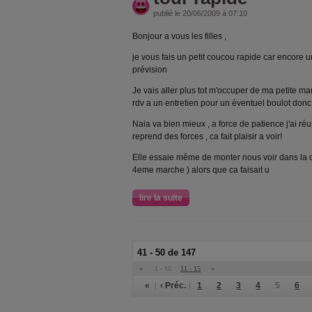
publié le 20/06/2009 à 07:10
Bonjour a vous les filles ,
je vous fais un petit coucou rapide car encore 
prévision
Je vais aller plus tot m'occuper de ma petite m
rdv a un entretien pour un éventuel boulot donc
Naia va bien mieux , a force de patience j'ai réu
reprend des forces , ca fait plaisir a voir!
Elle essaie même de monter nous voir dans la c
4eme marche ) alors que ca faisait u
lire la suite
41 - 50 de 147
«
1 - 10
11 - 15
»
«
‹ Préc.
1
2
3
4
5
6