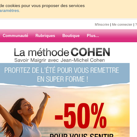
on de cookies pour vous proposer des services
paramètres.
M'inscrire
|
Me connecter
|
?
Communauté
Rubriques
Boutique
Plus...
6
7
8
9
Suiv. ›
»
en prime !!
ARCHIVES