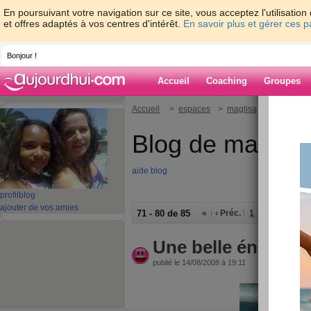
En poursuivant votre navigation sur ce site, vous acceptez l'utilisati
et offres adaptés à vos centres d'intérêt.
En savoir plus et gérer ces 
Bonjour !
Accueil
Coaching
Groupes
Accueil
>
espaces
>
maglisa
Blog de maglisa
aide blog
profil
blog
ajouter de vos amies
71 - 80 de 85
«
‹ Préc.
1
2
3
4
5
Une belle énergie 
publié le 14/08/2008 à 19:11