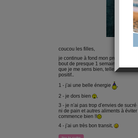
coucou les filles,
je continue à fond mon programme al
bout de presque 1 semaine, ça sera 
que je me sens bien, tellement bien c
positif..
1 - j'ai une belle énergie
,
2 - je dors bien
,
3 - je n'ai pas trop d'envies de sucré
ni de pain et autres aliments à éviter 
commence bien !!
4 - j'ai un très bon transit,