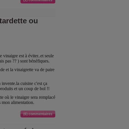
(1) commentaires
tardette ou
vinaigre est à éviter..et seule
ais pas ?? ) sont bénéfiques.
ade et la vinaigrette va de paire
 invente.la cuisine c'est ça
roduits et un coup de bol !!
tte où le vinaigre sera remplacé
ns mon alimentation.
(6) commentaires