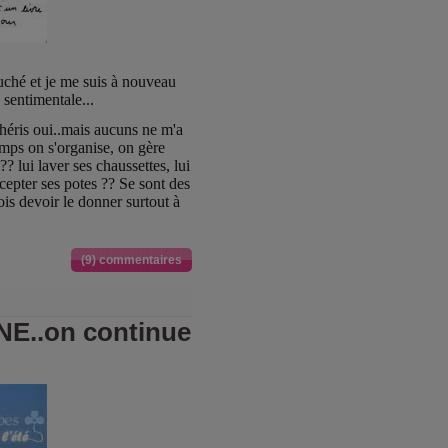
uché et je me suis à nouveau
 sentimentale...
chéris oui..mais aucuns ne m'a
emps on s'organise, on gère
? lui laver ses chaussettes, lui
ccepter ses potes ?? Se sont des
s devoir le donner surtout à
(9) commentaires
E..on continue