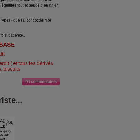
n équilibre tout et bouge bien on en
types - que j'ai concoctés moi
ois..patience..
 BASE
dit
rdit ( et tous les dérivés
, biscuits
(7) commentaires
riste...