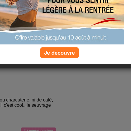
Je decouvre
imentaire groupe O, et au
samedi je peux vous dire
'est déjà un très bon point
 ou charcuterie, ni de café,
!! c'est cool...le seuvrage