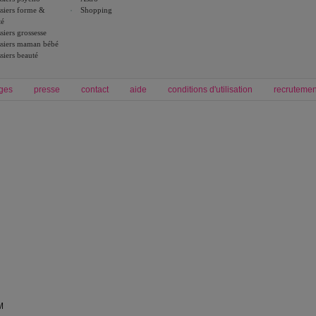
siers forme &
Shopping
té
siers grossesse
siers maman bébé
siers beauté
ges
presse
contact
aide
conditions d'utilisation
recrutemen
Forum grossesse et bébé
Forum psychologie
envie de bébé et de devenir maman
développement personnel et spiritua
accouchement et naissance de bébé
couple et sexualité
Grossesse et femme enceinte
Psychologie
symptome grossesse
intelligence et test de qi
calendrier de grossesse
test qi
régime protéiné
|
maigrir du ventre
|
M