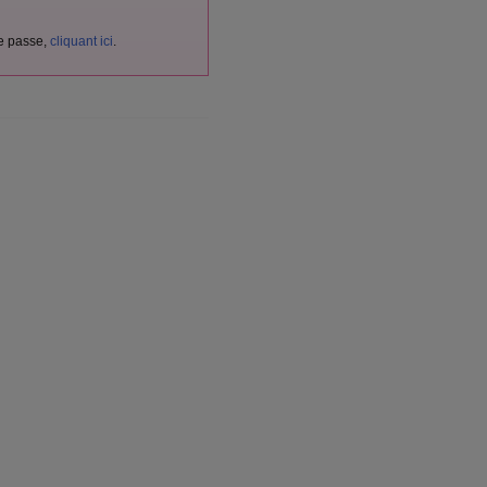
de passe,
cliquant ici
.