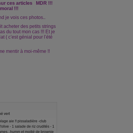
sur ces articles MDR !!!
moral !!!
 je vois ces photos..
t acheter des petits strings
pas du tout mon cas !!! Et je
t ( c'est génial pour l'été
.me mentir à moi-même !!
é vert
lage aie !! pissaladière -club
'olive - 1 salade de riz crudités - 1
mmes...humm et moitié de brownie