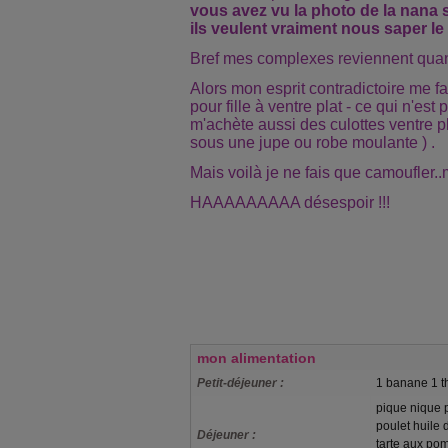
vous avez vu la photo de la nana 
ils veulent vraiment nous saper le 
Bref mes complexes reviennent quand
Alors mon esprit contradictoire me fai
pour fille à ventre plat - ce qui n'est 
m'achète aussi des culottes ventre pla
sous une jupe ou robe moulante ) .
Mais voilà je ne fais que camoufler.
HAAAAAAAAA désespoir !!!
mon alimentation
Petit-déjeuner :
1 banane 1 th
pique nique p
poulet huile d
Déjeuner :
tarte aux po