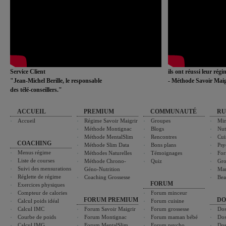
Service Client
ils ont réussi leur rég
"Jean-Michel Berille, le responsable
- Méthode Savoir Maig
des télé-conseillers."
ACCUEIL
PREMIUM
COMMUNAUTÉ
RU
Accueil
Régime Savoir Maigrir
Groupes
Min
Méthode Montignac
Blogs
Nut
Méthode MentalSlim
Rencontres
Cui
COACHING
Méthode Slim Data
Bons plans
Psy
Menus régime
Méthodes Naturelles
Témoignages
For
Liste de courses
Méthode Chrono-
Quiz
Gro
Suivi des mensurations
Géno-Nutrition
Ma
Réglette de régime
Coaching Grossesse
Bea
FORUM
Exercices physiques
Compteur de calories
Forum minceur
FORUM PREMIUM
DO
Calcul poids idéal
Forum cuisine
Calcul IMC
Forum Savoir Maigrir
Forum grossesse
Dos
Courbe de poids
Forum Montignac
Forum maman bébé
Dos
Calcul IMG
Forum MentalSlim
Forum psycho
Dos