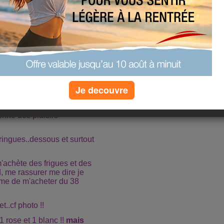
Je decouvre
enne des plaisirs
ringues..dessous et surtout
achète des frigues et des
, me rassurer me dire je
même de m'acheter du 38
..cf photo !!
1 rose et 1 blanc !!
mais