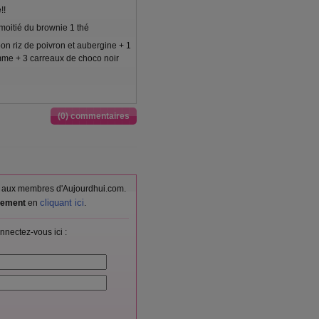
!!
moitié du brownie 1 thé
on riz de poivron et aubergine + 1
e + 3 carreaux de choco noir
(0) commentaires
vés aux membres d'Aujourdhui.com.
cliquant ici
itement
en
.
nnectez-vous ici :