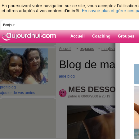
En poursuivant votre navigation sur ce site, vous acceptez l'utilisati
et offres adaptés à vos centres d'intérêt.
En savoir plus et gérer ces 
Bonjour !
Accueil
Coaching
Groupes
Accueil
>
espaces
>
maglisa
> MES DESS
Blog de maglisa
aide blog
MES DESSOUS !!
profil
blog
ajouter de vos amies
publié le 08/08/2008 à 23:19