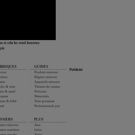
ime et cela les rend heureux
rir
BRIQUES
GUIDES
Publicité
ceur
Produits minceur
rition
Régime minceur
sine
Appareils minceur
cho & tests
Thèmes de cuisine
me & santé
Prénoms
ssesse
Maternités
man & bébé
Tests grossesse
uté
Professionnels psy
SSIERS
PLUS
siers minceur
Jeux
siers nutrition
Infos
siers psycho
Astro