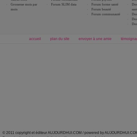
Grossesse mois par
Forum SLIM data
Forum forme santé
Dos
mois
Forum beauté
san
Forum communauté
Dos
Dos
Dos
accueil
plan du site
envoyer à une amie
témoigna
Forum minceur
Forum cuisine
Commencer un régime
boissons, vins et cocktails
Alimentation équilibrée et nutrition
astuces et bons plans
Minceur
Recette cuisine
exercices physiques
recette facile
produits minceur
Recette poulet
Tags
:
ventre plat
|
maigrir des fesses
|
abdominaux
|
régime américain
|
régime mayo
|
Découvrez aussi
:
exercices abdominaux
|
recette wok
|
ANXA Partenaires
:
Recette
de cuisine |
Recette cuisine
|
© 2011 copyright et éditeur AUJOURDHUI.COM / powered by AUJOURDHUI.CO