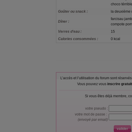
choco térrible
Goûter ou snack :
la deuxième 
farcisau jamb
Dîner :
compote pomm
Verres d'eau :
15
Calories consommées :
0 kcal
L’accès et l’utilisation du forum sont réser
Vous pouvez vous
inscrire gratu
Si vous êtes déjà membre, co
votre pseudo :
votre mot de passe :
(envoyé par email)