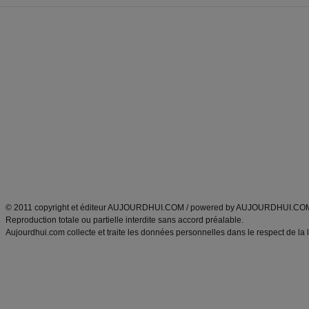
Forum minceur
Forum cuisine
Commencer un régime
boissons, vins et cocktails
Alimentation équilibrée et nutrition
astuces et bons plans
Minceur
Recette cuisine
exercices physiques
recette facile
produits minceur
Recette poulet
Tags
:
ventre plat
|
maigrir des fesses
|
abdominaux
|
régime américain
|
régime mayo
|
Découvrez aussi
:
exercices abdominaux
|
recette wok
|
ANXA Partenaires
:
Recette
de cuisine |
Recette cuisine
|
© 2011 copyright et éditeur AUJOURDHUI.COM / powered by AUJOURDHUI.CO
Reproduction totale ou partielle interdite sans accord préalable.
Aujourdhui.com collecte et traite les données personnelles dans le respect de la 