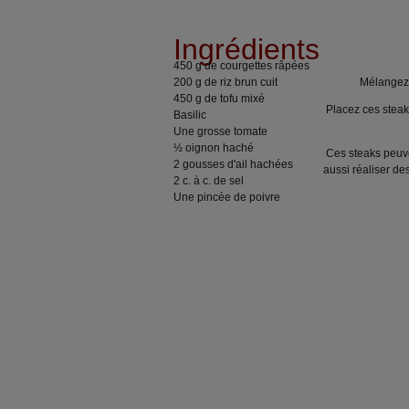
Ingrédients
450 g de courgettes râpées
200 g de riz brun cuit
Mélangez 
450 g de tofu mixé
Placez ces steaks
Basilic
Une grosse tomate
½ oignon haché
Ces steaks peuv
2 gousses d'ail hachées
aussi réaliser d
2 c. à c. de sel
Une pincée de poivre