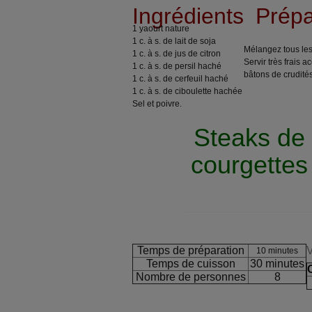
Ingrédients
Prépa
1 yaourt nature
1 c. à s. de lait de soja
Mélangez tous les
1 c. à s. de jus de citron
Servir très frais
1 c. à s. de persil haché
bâtons de crudités
1 c. à s. de cerfeuil haché
1 c. à s. de ciboulette hachée
Sel et poivre.
Steaks de
courgettes
Temps de préparation
V
10 minutes
Temps de cuisson
30 minutes
Nombre de personnes
8