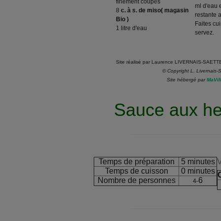
finement coupés
ml d'eau e
8
c. à s. de miso( magasin
restante 
Bio )
Faites cu
1 litre d'eau
servez.
Site r
é
alis
é
par Laurence LIVERNAIS-SAETTE
© Copyright L. Livernais-
Site hébergé par
MaVil
Sauce aux he
Temps de préparation
5 minutes
V
Temps de cuisson
0 minutes
Nombre de personnes
6
4-