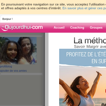
En poursuivant votre navigation sur ce site, vous acceptez l'utilisati
et offres adaptés à vos centres d'intérêt.
En savoir plus et gérer ces 
Bonjour !
Accueil
Coaching
Groupes
Accueil
>
espaces
>
maglisa
> mes recett
crudités - steak végétal - légumes farcies
Blog de maglisa
aide blog
profil
blog
mes recettes - sou
ajouter de vos amies
sauces crudités - s
légumes farcies
publié le 09/08/2008 à 14:27