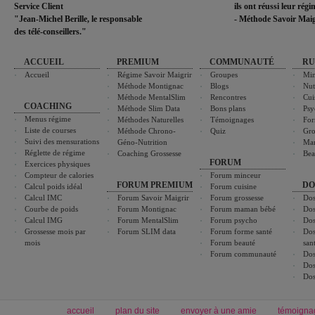
Service Client
ils ont réussi leur rég
"Jean-Michel Berille, le responsable
- Méthode Savoir Maig
des télé-conseillers."
ACCUEIL
PREMIUM
COMMUNAUTÉ
RU
Accueil
Régime Savoir Maigrir
Groupes
Min
Méthode Montignac
Blogs
Nut
Méthode MentalSlim
Rencontres
Cui
COACHING
Méthode Slim Data
Bons plans
Psy
Menus régime
Méthodes Naturelles
Témoignages
For
Liste de courses
Méthode Chrono-
Quiz
Gro
Suivi des mensurations
Géno-Nutrition
Ma
Réglette de régime
Coaching Grossesse
Bea
FORUM
Exercices physiques
Compteur de calories
Forum minceur
FORUM PREMIUM
DO
Calcul poids idéal
Forum cuisine
Calcul IMC
Forum Savoir Maigrir
Forum grossesse
Dos
Courbe de poids
Forum Montignac
Forum maman bébé
Dos
Calcul IMG
Forum MentalSlim
Forum psycho
Dos
Grossesse mois par
Forum SLIM data
Forum forme santé
Dos
mois
Forum beauté
san
Forum communauté
Dos
Dos
Dos
accueil
plan du site
envoyer à une amie
témoigna