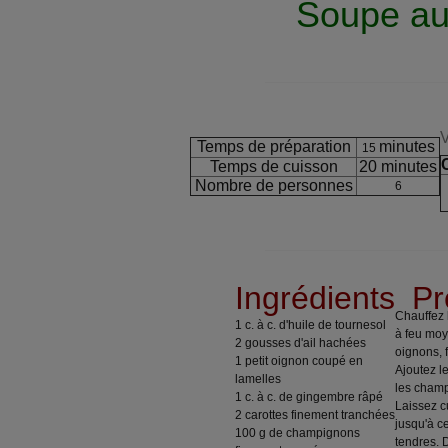
Soupe au
V
Temps de préparation
minutes
15
Temps de cuisson
20 minutes
Nombre de personnes
6
Ingrédients
Pr
Chauffez 
1 c. à c. d'huile de tournesol
à feu moye
2 gousses d'ail hachées
oignons, f
1 petit oignon coupé en
Ajoutez l
lamelles
les cham
1 c. à c. de gingembre râpé
Laissez c
2 carottes finement tranchées
jusqu'à c
100 g de champignons
tendres. 