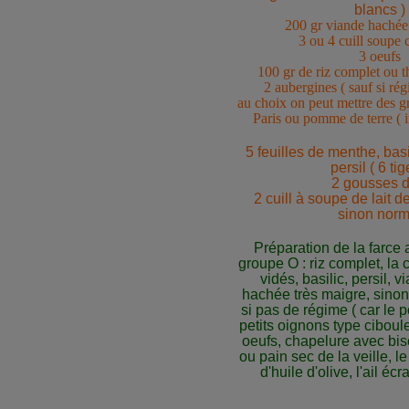
blancs )
200 gr viande hachée 
3 ou 4 cuill soupe 
3 oeufs
100 gr de riz complet ou t
2 aubergines ( sauf si ré
au choix on peut mettre des 
Paris ou pomme de terre ( i
5 feuilles de menthe, basi
persil ( 6 tig
2 gousses d'
2 cuill à soupe de lait d
sinon norm
Préparation de la farce
groupe O : riz complet, la
vidés, basilic, persil, 
hachée très maigre, sinon
si pas de régime ( car le po
petits oignons type ciboule
oeufs, chapelure avec bis
ou pain sec de la veille, le 
d'huile d'olive, l'ail écr