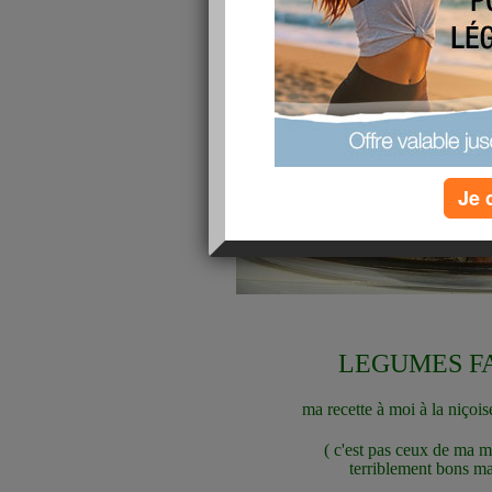
Je 
LEGUMES F
ma recette à moi à la niço
( c'est pas ceux de ma 
terriblement bons mai