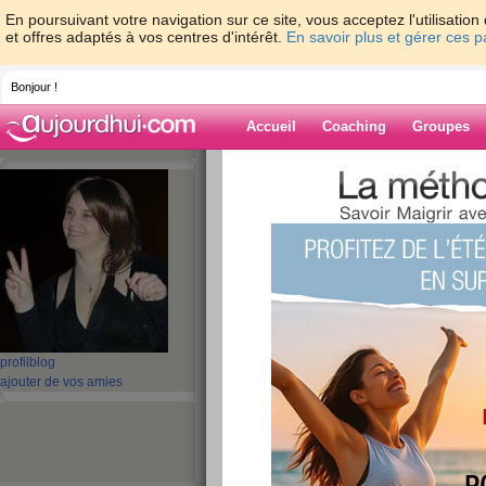
En poursuivant votre navigation sur ce site, vous acceptez l'utilisati
et offres adaptés à vos centres d'intérêt.
En savoir plus et gérer ces 
Bonjour !
Accueil
Coaching
Groupes
Accueil
>
espaces
>
Hanatsukii
Blog de Hanatsu
aide blog
1 - 10 de 21
«
‹ Préc.
1
2
3
Suiv.
profil
blog
Semaine 3 - Jeudi
ajouter de vos amies
publié le 19/12/2013 à 20:46
Pourquoi j'ai mis "semaine 4" hier ? On ne sait p