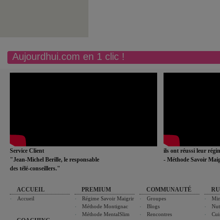
Aujourdhui.com en 1 clic !
Service Client
ils ont réussi leur rég
"Jean-Michel Berille, le responsable
- Méthode Savoir Maig
des télé-conseillers."
ACCUEIL
PREMIUM
COMMUNAUTÉ
RU
Accueil
Régime Savoir Maigrir
Groupes
Min
Méthode Montignac
Blogs
Nut
Méthode MentalSlim
Rencontres
Cui