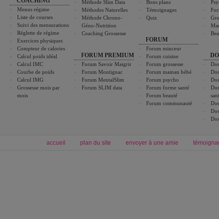
COACHING
Méthode Slim Data
Bons plans
Psy
Menus régime
Méthodes Naturelles
Témoignages
For
Liste de courses
Méthode Chrono-
Quiz
Gro
Suivi des mensurations
Géno-Nutrition
Ma
Réglette de régime
Coaching Grossesse
Bea
FORUM
Exercices physiques
Compteur de calories
Forum minceur
FORUM PREMIUM
DO
Calcul poids idéal
Forum cuisine
Calcul IMC
Forum Savoir Maigrir
Forum grossesse
Dos
Courbe de poids
Forum Montignac
Forum maman bébé
Dos
Calcul IMG
Forum MentalSlim
Forum psycho
Dos
Grossesse mois par
Forum SLIM data
Forum forme santé
Dos
mois
Forum beauté
san
Forum communauté
Dos
Dos
Dos
accueil
plan du site
envoyer à une amie
témoigna
Forum minceur
Forum cuisine
Commencer un régime
boissons, vins et cocktails
Alimentation équilibrée et nutrition
astuces et bons plans
Minceur
Recette cuisine
exercices physiques
recette facile