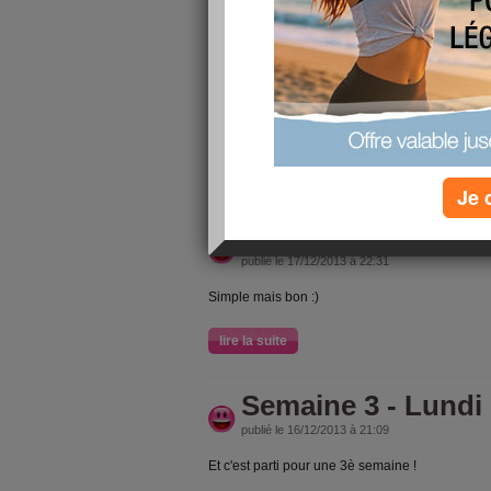
lire la suite
Semaine 4 - Mercr
publié le 18/12/2013 à 21:44
Miam les radis :D
lire la suite
Je 
Semaine 3 - Mardi
publié le 17/12/2013 à 22:31
Simple mais bon :)
lire la suite
Semaine 3 - Lundi
publié le 16/12/2013 à 21:09
Et c'est parti pour une 3è semaine !