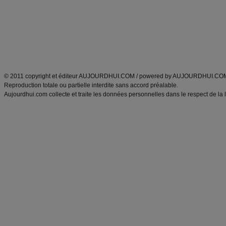
produits minceur
Recette poulet
Tags
:
ventre plat
|
maigrir des fesses
|
abdominaux
|
régime américain
|
régime mayo
|
Découvrez aussi
:
exercices abdominaux
|
recette wok
|
ANXA Partenaires
:
Recette
de cuisine |
Recette cuisine
|
© 2011 copyright et éditeur AUJOURDHUI.COM / powered by AUJOURDHUI.CO
Reproduction totale ou partielle interdite sans accord préalable.
Aujourdhui.com collecte et traite les données personnelles dans le respect de la 