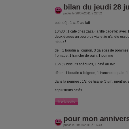
bilan du jeudi 28 ju
publié le 28/07/2011 à 22:32
petit-dèj : 1 café au lait
10h30 ; 1 café chez zaza (la fille cadette) avec 
deux étages un peu plus vite et je n'ai été ess
mieux !
dèj : 1 boudin à l'oignon, 3 galettes de pommes
fromage, 1 tranche de pain, 1 pomme
16h ; 2 biscuits spéculos, 1 café au lait
dîner : 1 boudin à l'oignon, 1 tranche de pain,
dans la journée : 1/2l de tisane (thym, menthe,
et plusieurs cafés.
lire la suite
pour mon anniversa
publié le 28/07/2011 à 16:43