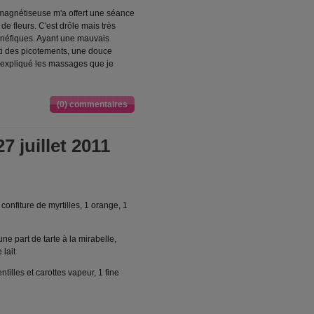
 magnétiseuse m'a offert une séance
e fleurs. C'est drôle mais très
 bénéfiques. Ayant une mauvais
nti des picotements, une douce
a expliqué les massages que je
(0) commentaires
7 juillet 2011
e confiture de myrtilles, 1 orange, 1
une part de tarte à la mirabelle,
 lait
tilles et carottes vapeur, 1 fine