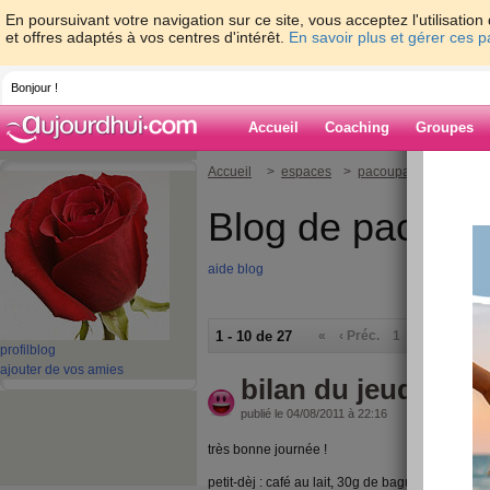
En poursuivant votre navigation sur ce site, vous acceptez l'utilisati
et offres adaptés à vos centres d'intérêt.
En savoir plus et gérer ces 
Bonjour !
Accueil
Coaching
Groupes
Accueil
>
espaces
>
pacoupacou
Blog de pacoup
aide blog
1 - 10 de 27
«
‹ Préc.
1
2
3
Suiv.
profil
blog
ajouter de vos amies
bilan du jeudi 4 ao
publié le 04/08/2011 à 22:16
très bonne journée !
petit-dèj : café au lait, 30g de baguette, 1 orang