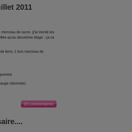
illet 2011
1 morceau de sucre. (j'ai monté les
ouflée qu'au deuxième étage : ça va
 de terre, 1 bon morceau de
 1 pomme
 sauge citronnée)
(0) commentaires
ire....