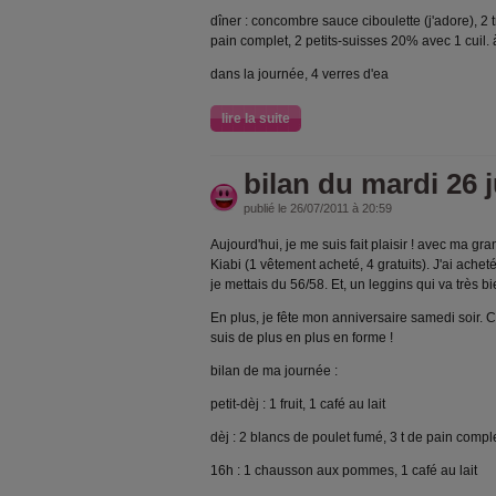
dîner : concombre sauce ciboulette (j'adore), 2
pain complet, 2 petits-suisses 20% avec 1 cuil. à
dans la journée, 4 verres d'ea
lire la suite
bilan du mardi 26 j
publié le 26/07/2011 à 20:59
Aujourd'hui, je me suis fait plaisir ! avec ma g
Kiabi (1 vêtement acheté, 4 gratuits). J'ai achet
je mettais du 56/58. Et, un leggins qui va très bi
En plus, je fête mon anniversaire samedi soir. 
suis de plus en plus en forme !
bilan de ma journée :
petit-dèj : 1 fruit, 1 café au lait
dèj : 2 blancs de poulet fumé, 3 t de pain comp
16h : 1 chausson aux pommes, 1 café au lait