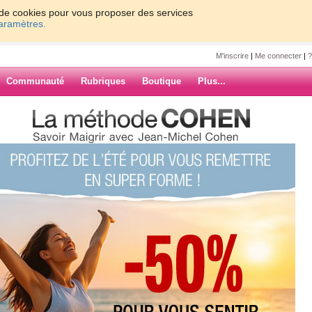
on de cookies pour vous proposer des services
paramètres.
M'inscrire
|
Me connecter
|
?
Communauté
Rubriques
Boutique
Plus...
acou
 ›
»
ût 2011
ARCHIVES
e