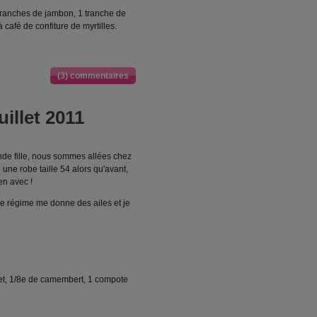
 tranches de jambon, 1 tranche de
 café de confiture de myrtilles.
(3) commentaires
uillet 2011
rande fille, nous sommes allées chez
é une robe taille 54 alors qu'avant,
en avec !
Ce régime me donne des ailes et je
let, 1/8e de camembert, 1 compote