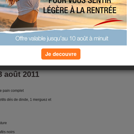
ert 50g, 1 tomate nature, 1 pomme
/8e fromage, 1cs de confiture de
 2 merguez dégraissées, 1 yaourt
rs et 1 tisane avant le coucher
Je decouvre
(3) commentaires
3 août 2011
 de pain complet
etits dés de dinde, 1 merguez et
ature
afés noirs