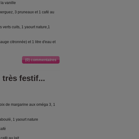
 la vanille
merguez, 3 pruneaux et 1 café au
 verts cuits, 1 yaourt nature,1
auge citronnée) et 1 litre d'eau et
(0) commentaires
rès festif...
 noix de margarine aux oméga 3, 1
taboulé, 1 yaourt nature
café
café au lait