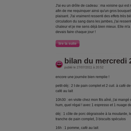
J'ai eu un drôle de cadeau : ma voisine qui est
afin de me requinquer ainsi qu'un gros bouquet d
plaisant. J'ai vraiment ressenti des effets très
circulation du sang dans les jambes, j'ai resse
chaleur et je me sens déjà bien mieux. Elle m'
devais faire chaque jour !
lire la suite
bilan du mercredi 2
publié le 27/07/2011 à 20:52
encore une journée bien remplie !
petit-dèj : 2 t de pain complet et 2 cuil. à café d
café au lait
10h30 : en visite chez mon fils aîné, j'ai mangé 
hum, quel régal ! avec 1 espresso et 1 nuage de
dèj : 1 côte de porc dégraissée à la moutarde, len
tranche de pain complet, 3 biscuits spéculos
16h : 1 pomme, café au lait