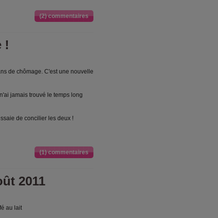
(2) commentaires
 !
 ans de chômage. C'est une nouvelle
 n'ai jamais trouvé le temps long
essaie de concilier les deux !
(1) commentaires
oût 2011
é au lait