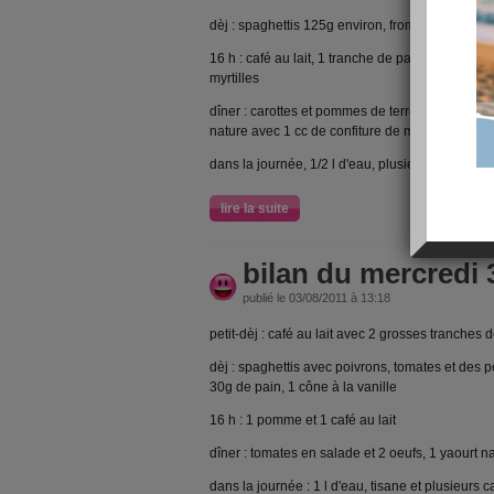
dèj : spaghettis 125g environ, fromage camemb
16 h : café au lait, 1 tranche de pain complet, 1
myrtilles
dîner : carottes et pommes de terre en poêlée,
nature avec 1 cc de confiture de myrtilles.
dans la journée, 1/2 l d'eau, plusieurs cafés noi
lire la suite
bilan du mercredi 
publié le 03/08/2011 à 13:18
petit-dèj : café au lait avec 2 grosses tranches
dèj : spaghettis avec poivrons, tomates et des p
30g de pain, 1 cône à la vanille
16 h : 1 pomme et 1 café au lait
dîner : tomates en salade et 2 oeufs, 1 yaourt n
dans la journée : 1 l d'eau, tisane et plusieurs c