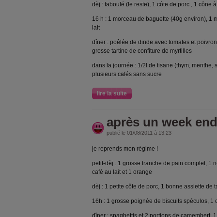
dèj : taboulé (le reste), 1 côte de porc , 1 cône à
16 h : 1 morceau de baguette (40g environ), 1 
lait
dîner : poêlée de dinde avec tomates et poivrons
grosse tartine de confiture de myrtilles
dans la journée : 1/2l de tisane (thym, menthe, s
plusieurs cafés sans sucre
lire la suite
après un week end t
publié le 01/08/2011 à 13:23
je reprends mon régime !
petit-dèj : 1 grosse tranche de pain complet, 1
café au lait et 1 orange
dèj : 1 petite côte de porc, 1 bonne assiette de 
16h : 1 grosse poignée de biscuits spéculos, 1 
dîner : spaghettis et 2 portions de camembert, 1 