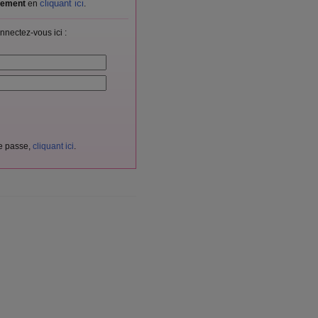
cliquant ici
itement
en
.
nnectez-vous ici :
de passe,
cliquant ici
.