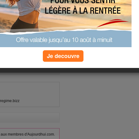
café
café au lait
 et de l'eau de source (1/4 de litre)
(1) commentaires
Je decouvre
regime.bizz
vés aux membres d'Aujourdhui.com.