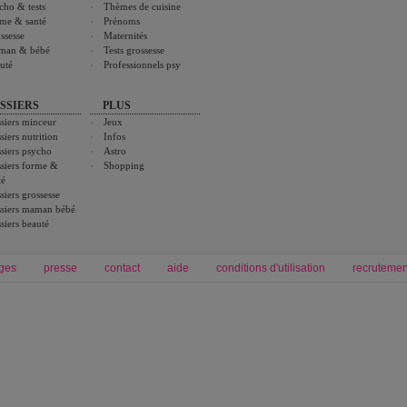
cho & tests
Thèmes de cuisine
me & santé
Prénoms
ssesse
Maternités
man & bébé
Tests grossesse
uté
Professionnels psy
SSIERS
PLUS
siers minceur
Jeux
siers nutrition
Infos
siers psycho
Astro
siers forme &
Shopping
té
siers grossesse
siers maman bébé
siers beauté
ges
presse
contact
aide
conditions d'utilisation
recrutemen
Forum grossesse et bébé
Forum psychologie
envie de bébé et de devenir maman
développement personnel et spiritua
accouchement et naissance de bébé
couple et sexualité
Grossesse et femme enceinte
Psychologie
symptome grossesse
intelligence et test de qi