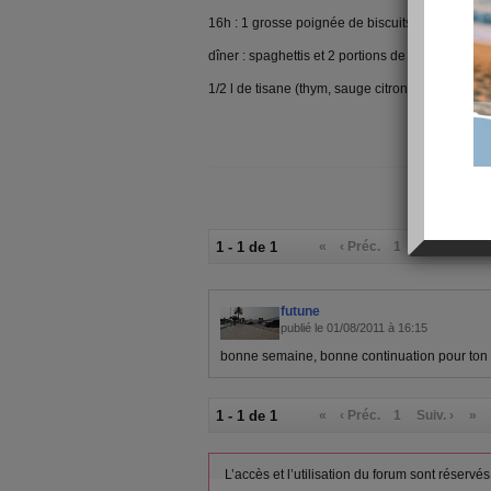
16h : 1 grosse poignée de biscuits spéculos, 1 
dîner : spaghettis et 2 portions de camembert, 1 
1/2 l de tisane (thym, sauge citronnée et menthe)
1 - 1 de 1
«
‹ Préc.
1
Suiv. ›
»
futune
publié le 01/08/2011 à 16:15
bonne semaine, bonne continuation pour ton 
1 - 1 de 1
«
‹ Préc.
1
Suiv. ›
»
L’accès et l’utilisation du forum sont réser