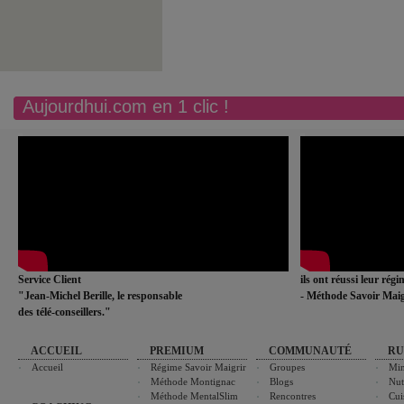
Aujourdhui.com en 1 clic !
Service Client
ils ont réussi leur rég
"Jean-Michel Berille, le responsable
- Méthode Savoir Maig
des télé-conseillers."
ACCUEIL
PREMIUM
COMMUNAUTÉ
RU
Accueil
Régime Savoir Maigrir
Groupes
Min
Méthode Montignac
Blogs
Nut
Méthode MentalSlim
Rencontres
Cui