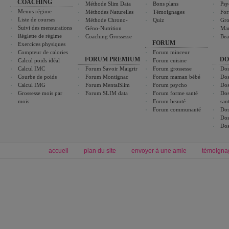
COACHING
Méthode Slim Data
Bons plans
Psy
Menus régime
Méthodes Naturelles
Témoignages
For
Liste de courses
Méthode Chrono-
Quiz
Gro
Suivi des mensurations
Géno-Nutrition
Ma
Réglette de régime
Coaching Grossesse
Bea
FORUM
Exercices physiques
Compteur de calories
Forum minceur
FORUM PREMIUM
DO
Calcul poids idéal
Forum cuisine
Calcul IMC
Forum Savoir Maigrir
Forum grossesse
Dos
Courbe de poids
Forum Montignac
Forum maman bébé
Dos
Calcul IMG
Forum MentalSlim
Forum psycho
Dos
Grossesse mois par
Forum SLIM data
Forum forme santé
Dos
mois
Forum beauté
san
Forum communauté
Dos
Dos
Dos
accueil
plan du site
envoyer à une amie
témoigna
Forum minceur
Forum cuisine
Commencer un régime
boissons, vins et cocktails
Alimentation équilibrée et nutrition
astuces et bons plans
Minceur
Recette cuisine
exercices physiques
recette facile