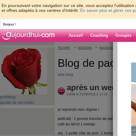
En poursuivant votre navigation sur ce site, vous acceptez l'utilisati
et offres adaptés à vos centres d'intérêt.
En savoir plus et gérer ces 
Bonjour !
Accueil
Coaching
Groupes
Accueil
>
espaces
>
pacoupacou
> après 
Blog de pacoup
aide blog
après un week end t
publié le 01/08/2011 à 13:23
profil
blog
ajouter de vos amies
je reprends mon régime !
petit-dèj : 1 grosse tranche de pain complet, 1
café au lait et 1 orange
dèj : 1 petite côte de porc, 1 bonne assiette de 