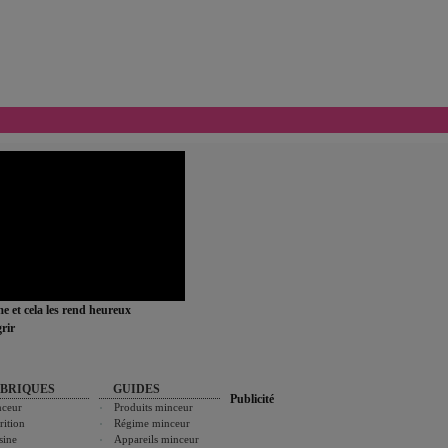
ime et cela les rend heureux
rir
BRIQUES
GUIDES
Publicité
ceur
Produits minceur
rition
Régime minceur
sine
Appareils minceur