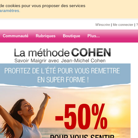
on de cookies pour vous proposer des services
paramètres.
M'inscrire
|
Me connecter
|
?
Communauté
Rubriques
Boutique
Plus...
un week end très festif...
acou
rès festif...
 noix de margarine aux oméga 3, 1
ARCHIVES
taboulé, 1 yaourt nature