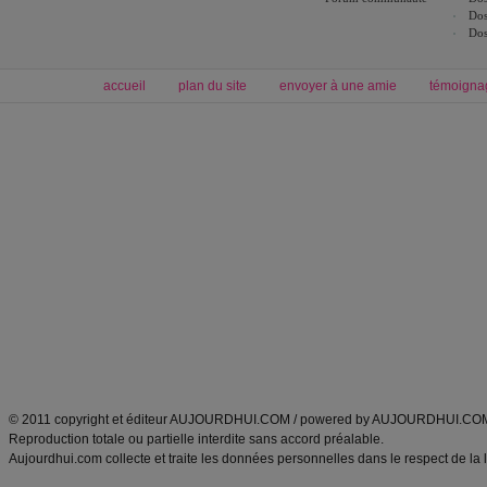
Dos
Dos
accueil
plan du site
envoyer à une amie
témoigna
Forum minceur
Forum cuisine
Commencer un régime
boissons, vins et cocktails
Alimentation équilibrée et nutrition
astuces et bons plans
Minceur
Recette cuisine
exercices physiques
recette facile
produits minceur
Recette poulet
Tags
:
ventre plat
|
maigrir des fesses
|
abdominaux
|
régime américain
|
régime mayo
|
Découvrez aussi
:
exercices abdominaux
|
recette wok
|
ANXA Partenaires
:
Recette
de cuisine |
Recette cuisine
|
© 2011 copyright et éditeur AUJOURDHUI.COM / powered by AUJOURDHUI.CO
Reproduction totale ou partielle interdite sans accord préalable.
Aujourdhui.com collecte et traite les données personnelles dans le respect de la 