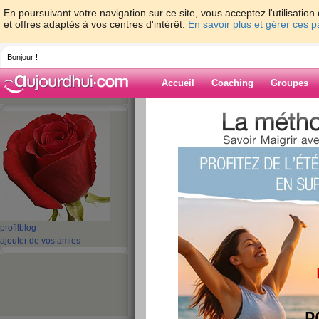
En poursuivant votre navigation sur ce site, vous acceptez l'utilisati
et offres adaptés à vos centres d'intérêt.
En savoir plus et gérer ces 
Bonjour !
Accueil
Coaching
Groupes
Accueil
>
espaces
>
pacoupacou
> bilan 
Blog de pacoup
aide blog
bilan du mardi 2 a
publié le 02/08/2011 à 17:40
profil
blog
ajouter de vos amies
petit-dèj : 1 quignon de pain (50g environ), 1 caf
dèj : taboulé (le reste), 1 côte de porc , 1 cône à
16 h : 1 morceau de baguette (40g environ), 1 
lait