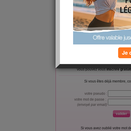
dîner : poêlée de dinde avec tomates et poivrons
grosse tartine de confiture de myrtilles
dans la journée : 1/2l de tisane (thym, menthe, s
plusieurs cafés sans sucre
Je 
L’accès et l’utilisation du forum sont réser
Vous pouvez vous
inscrire gratu
Si vous êtes déjà membre, co
votre pseudo :
votre mot de passe :
(envoyé par email)
Si vous avez oublié votre mot 