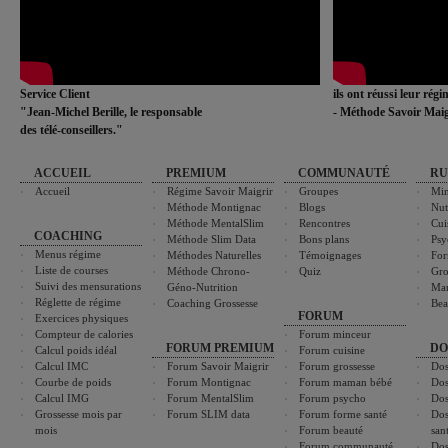
Service Client
ils ont réussi leur rég
"Jean-Michel Berille, le responsable
- Méthode Savoir Maig
des télé-conseillers."
ACCUEIL
PREMIUM
COMMUNAUTÉ
RU
Accueil
Régime Savoir Maigrir
Groupes
Min
Méthode Montignac
Blogs
Nut
Méthode MentalSlim
Rencontres
Cui
COACHING
Méthode Slim Data
Bons plans
Psy
Menus régime
Méthodes Naturelles
Témoignages
For
Liste de courses
Méthode Chrono-
Quiz
Gro
Suivi des mensurations
Géno-Nutrition
Ma
Réglette de régime
Coaching Grossesse
Bea
FORUM
Exercices physiques
Compteur de calories
Forum minceur
FORUM PREMIUM
DO
Calcul poids idéal
Forum cuisine
Calcul IMC
Forum Savoir Maigrir
Forum grossesse
Dos
Courbe de poids
Forum Montignac
Forum maman bébé
Dos
Calcul IMG
Forum MentalSlim
Forum psycho
Dos
Grossesse mois par
Forum SLIM data
Forum forme santé
Dos
mois
Forum beauté
san
Forum communauté
Dos