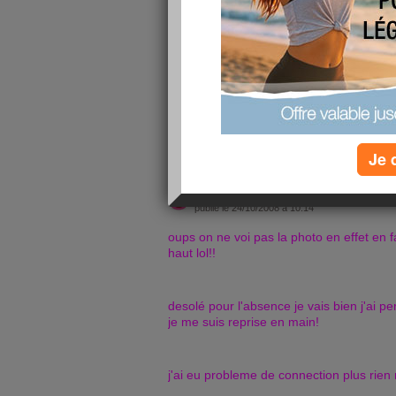
et oui tout mes kilos perdu pour rien car j'ai tou
apres avoir frloé les 68/69 kg je pese aujourd'h
75kg
en surpoid au sec
lire la suite
Je 
salut les filles
publié le 24/10/2008 à 10:14
oups on ne voi pas la photo en effet en fa
haut lol!!
desolé pour l'absence je vais bien j'ai pe
je me suis reprise en main!
j'ai eu probleme de connection plus rien