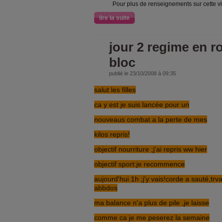
Pour plus de renseignements sur cette vid
lire la suite
jour 2 regime en r
bloc
publié le 23/10/2008 à 09:35
salut les filles
ca y est je suis lancée pour un
nouveaus combat a la perte de mes
kilos repris!
objectif nourriture ;j'ai repris ww hier
objectif sport:je recommence
aujourd'hui 1h ;j'y vais!corde a sauté,trva
abbdos
ma balance n'a plus de pile ,je laisse
comme ca je me peserez la semaine