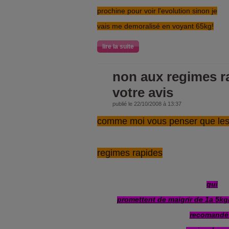
prochine pour voir l'evolution sinon je
vais me demoralisé en voyant 65kg!
lire la suite
non aux regimes r
votre avis
publié le 22/10/2008 à 13:37
comme moi vous penser que le
regimes rapides
qui
promettent de maigrir de 1a 5k
recomandé