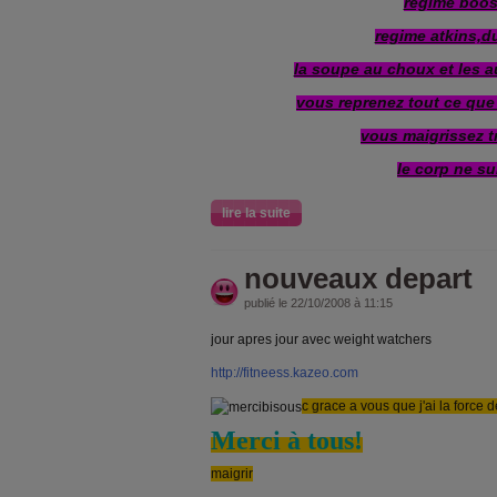
regime boos
regime atkins,du
la soupe au choux et les a
vous reprenez tout ce que
vous maigrissez t
le corp ne su
lire la suite
nouveaux depart
publié le 22/10/2008 à 11:15
jour apres jour avec weight watchers
http://fitneess.kazeo.com
c grace a vous que j'ai la force
Merci à tous!
maigrir