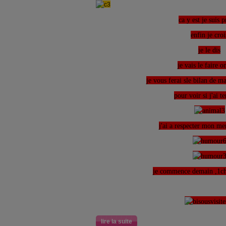
ca y est je suis p
enfin je croi
je le dis
je vais le faire o
je vous ferai sle bilan de 
pour voir si j'ai t
j'ai a respecter mon m
je commence demain ,1cho
lire la suite