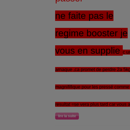
ne
faite
pas le
regime booster je
vous en supplie
c u
arnaque ,ca promet de perdre 2a 5kg
magnififique pour les pressé comme mo
resultat =se vera plus tard car vous a
lire la suite