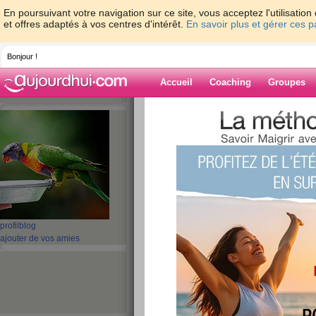
En poursuivant votre navigation sur ce site, vous acceptez l'utilisati
et offres adaptés à vos centres d'intérêt.
En savoir plus et gérer ces 
Bonjour !
Accueil
Coaching
Groupes
Accueil
>
espaces
>
fitneess
Blog de fitneess
aide blog
1 - 10 de 64
«
‹ Préc.
1
2
3
4
5
profil
blog
ajouter de vos amies
retour apres l'ech
publié le 07/04/2010 à 12:27
bonjour je me decide enfin a revenir apres l'ech