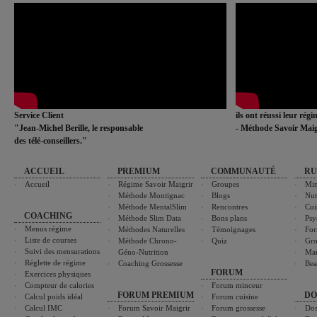
Service Client
ils ont réussi leur rég
"Jean-Michel Berille, le responsable
- Méthode Savoir Maig
des télé-conseillers."
ACCUEIL
PREMIUM
COMMUNAUTÉ
RU
Accueil
Régime Savoir Maigrir
Groupes
Min
Méthode Montignac
Blogs
Nut
Méthode MentalSlim
Rencontres
Cui
COACHING
Méthode Slim Data
Bons plans
Psy
Menus régime
Méthodes Naturelles
Témoignages
For
Liste de courses
Méthode Chrono-
Quiz
Gro
Suivi des mensurations
Géno-Nutrition
Ma
Réglette de régime
Coaching Grossesse
Bea
FORUM
Exercices physiques
Compteur de calories
Forum minceur
FORUM PREMIUM
DO
Calcul poids idéal
Forum cuisine
Calcul IMC
Forum Savoir Maigrir
Forum grossesse
Dos