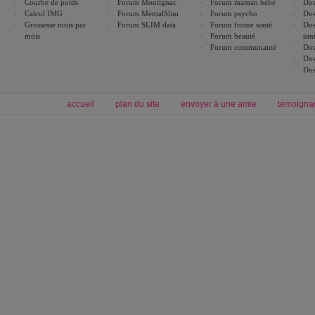
Courbe de poids
Forum Montignac
Forum maman bébé
Dos
Calcul IMG
Forum MentalSlim
Forum psycho
Dos
Grossesse mois par
Forum SLIM data
Forum forme santé
Dos
mois
Forum beauté
san
Forum communauté
Dos
Dos
Dos
accueil
plan du site
envoyer à une amie
témoigna
Forum minceur
Forum cuisine
Commencer un régime
boissons, vins et cocktails
Alimentation équilibrée et nutrition
astuces et bons plans
Minceur
Recette cuisine
exercices physiques
recette facile
produits minceur
Recette poulet
Tags
:
ventre plat
|
maigrir des fesses
|
abdominaux
|
régime américain
|
régime mayo
|
Découvrez aussi
:
exercices abdominaux
|
recette wok
|
ANXA Partenaires
:
Recette
de cuisine |
Recette cuisine
|