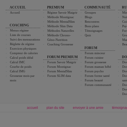
ACCUEIL
PREMIUM
COMMUNAUTÉ
RU
Accueil
Régime Savoir Maigrir
Groupes
Min
Méthode Montignac
Blogs
Nut
Méthode MentalSlim
Rencontres
Cui
COACHING
Méthode Slim Data
Bons plans
Psy
Menus régime
Méthodes Naturelles
Témoignages
For
Liste de courses
Méthode Chrono-
Quiz
Gro
Suivi des mensurations
Géno-Nutrition
Ma
Réglette de régime
Coaching Grossesse
Bea
FORUM
Exercices physiques
Compteur de calories
Forum minceur
FORUM PREMIUM
DO
Calcul poids idéal
Forum cuisine
Calcul IMC
Forum Savoir Maigrir
Forum grossesse
Dos
Courbe de poids
Forum Montignac
Forum maman bébé
Dos
Calcul IMG
Forum MentalSlim
Forum psycho
Dos
Grossesse mois par
Forum SLIM data
Forum forme santé
Dos
mois
Forum beauté
san
Forum communauté
Dos
Dos
Dos
accueil
plan du site
envoyer à une amie
témoigna
Forum minceur
Forum cuisine
Commencer un régime
boissons, vins et cocktails