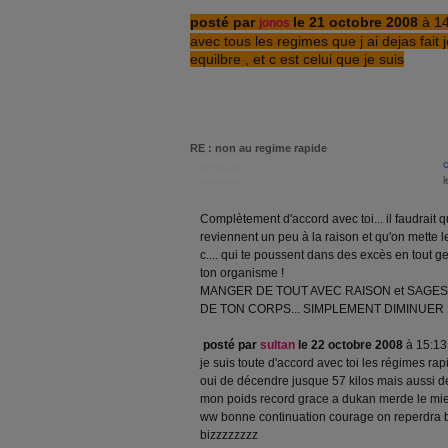
posté par
le 21 octobre 2008
à 1
jonos
avec tous les regimes que j ai dejas fait
equilbre , et c est celui que je suis
RE : non au regime rapide
de la part de
date d'envoi
Complètement d'accord avec toi... il faudrait q
reviennent un peu à la raison et qu'on mette l
c.... qui te poussent dans des excès en tout g
ton organisme !
MANGER DE TOUT AVEC RAISON et SAGE
DE TON CORPS... SIMPLEMENT DIMINUER 
posté par
sultan
le 22 octobre 2008
à 15:1
je suis toute d'accord avec toi les régimes ra
oui de décendre jusque 57 kilos mais aussi de
mon poids record grace a dukan merde le mie
ww bonne continuation courage on reperdra 
bizzzzzzzz