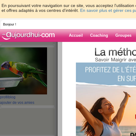
En poursuivant votre navigation sur ce site, vous acceptez l'utilisati
et offres adaptés à vos centres d'intérêt.
En savoir plus et gérer ces 
Bonjour !
Accueil
Coaching
Groupes
Accueil
>
espaces
>
fitneess
> jour 2 regi
Blog de fitneess
aide blog
jour 2 regime en r
bloc
profil
blog
ajouter de vos amies
publié le 23/10/2008 à 09:35
salut les filles
ca y est je suis lancée pour un