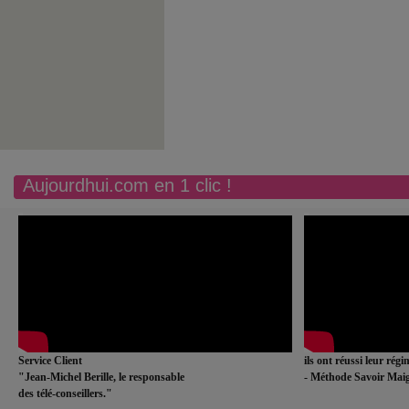
Aujourdhui.com en 1 clic !
Service Client
ils ont réussi leur rég
"Jean-Michel Berille, le responsable
- Méthode Savoir Maig
des télé-conseillers."