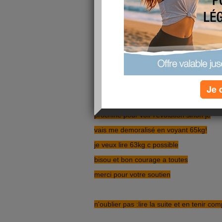
nouveaus combat a la perte de mes
kilos repris!
objectif nourriture ;j'ai repris ww hier
objectif sport:je recommence
aujourd'hui 1h ;j'y vais!corde a sauté,trva
abbdos
ma balance n'a plus de pile ,je laisse
Je 
comme ca je me peserez la semaine
prochine pour voir l'evolution sinon je
vais me demoralisé en voyant 65kg!
je veux lire 63kg c possible
bisou et bon courage a toutes
merci pour votre soutien
n'oublier pas :lire la suite et en tenir co