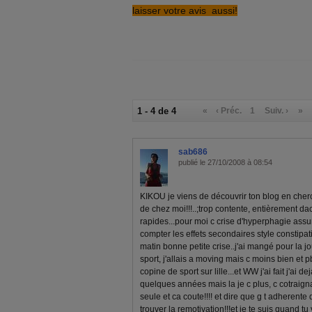
laisser votre avis aussi!
1 - 4 de 4
«
‹ Préc.
1
Suiv. ›
»
sab686
publié le 27/10/2008 à 08:54
KIKOU je viens de découvrir ton blog en che
de chez moi!!!..;trop contente, entièrement da
rapides...pour moi c crise d'hyperphagie assur
compter les effets secondaires style constipat
matin bonne petite crise..j'ai mangé pour la jou
sport, j'allais a moving mais c moins bien et 
copine de sport sur lille...et WW j'ai fait j'ai d
quelques années mais la je c plus, c cotraignan
seule et ca coute!!!! et dire que g t adherente d
trouver la remotivation!!!et je te suis quand tu