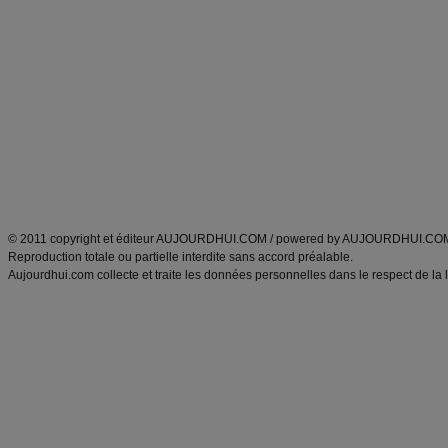
Alimentation équilibrée et nutrition
astuces et bons plans
Minceur
Recette cuisine
exercices physiques
recette facile
produits minceur
Recette poulet
Tags
:
ventre plat
|
maigrir des fesses
|
abdominaux
|
régime américain
|
régime mayo
|
Découvrez aussi
:
exercices abdominaux
|
recette wok
|
ANXA Partenaires
:
Recette
de cuisine |
Recette cuisine
|
© 2011 copyright et éditeur AUJOURDHUI.COM / powered by AUJOURDHUI.CO
Reproduction totale ou partielle interdite sans accord préalable.
Aujourdhui.com collecte et traite les données personnelles dans le respect de la 