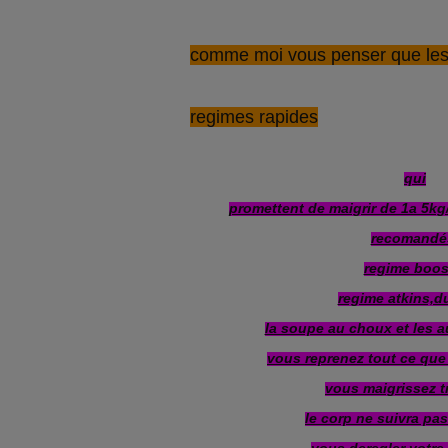
comme moi vous penser que le
regimes rapides
qui
promettent de maigrir de 1a 5k
recomandé
regime boos
regime atkins,du
la soupe au choux et les a
vous reprenez tout ce que
vous maigrissez t
le corp ne suivra pa