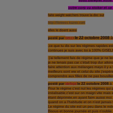
vous deregler votre
votre corp va stoker et se
faite weight watchers trouve la doc sur
http://fitneess.kazeo.com
elles le disent aussi
le 22 octobre 2008
à
posté par
GIS13
,ce que tu dis sur les régimes rapides est
continues je suis avec toi à 100% GISE
j'ai tellement fais de régime que je ne l
je ne tenais pas car c'était trop dur atkins
faire attention aux mélanges mayo il y a t
meilleurs sont ww et celui du site j'espér
comprendre aux filles de ne pas bousiller
posté par
le 22 octobre 2008
à 
idefixjul
Pour le régime c'est nul les régimes qui
irréalisable,c'est sur on maigri vite mais
étant déprimée,en ayant faim auissi moi 
quand on a l'habitude et on n'est jamais
Le régime du site est un peu dans le mê
Bisous et bonne journée et puis n'oublie 