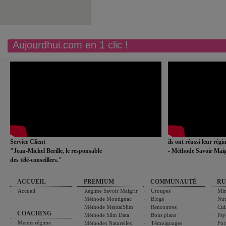
Aujourdhui.com en 1 clic !
Service Client
ils ont réussi leur rég
"Jean-Michel Berille, le responsable
- Méthode Savoir Maig
des télé-conseillers."
ACCUEIL
PREMIUM
COMMUNAUTÉ
RU
Accueil
Régime Savoir Maigrir
Groupes
Min
Méthode Montignac
Blogs
Nut
Méthode MentalSlim
Rencontres
Cui
COACHING
Méthode Slim Data
Bons plans
Psy
Menus régime
Méthodes Naturelles
Témoignages
For