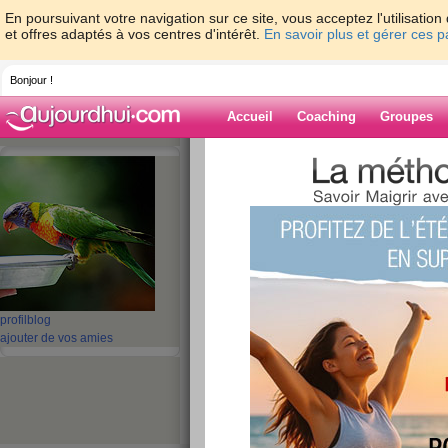
En poursuivant votre navigation sur ce site, vous acceptez l'utilisati
et offres adaptés à vos centres d'intérêt.
En savoir plus et gérer ces 
Bonjour !
Accueil
Coaching
Groupes
Accueil
>
espaces
>
fitneess
> suite sport 
Blog de fitneess
aide blog
suite sport :les fe
publié le 23/10/2008 à 11:23
profil
blog
ajouter de vos amies