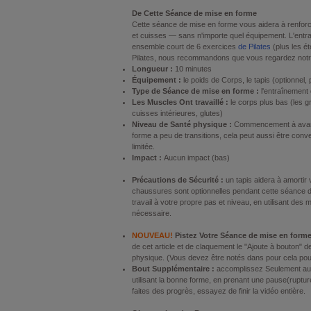
De Cette Séance de mise en forme
Cette séance de mise en forme vous aidera à renforce
et cuisses — sans n'importe quel équipement. L'entr
ensemble court de 6 exercices
de Pilates
(plus les é
Pilates
, nous recommandons que vous regardez not
Longueur :
10 minutes
Équipement :
le poids de Corps, le tapis (optionnel,
Type de Séance de mise en forme :
l'entraînement 
Les Muscles Ont travaillé :
le corps plus bas (les g
cuisses intérieures,
glutes
)
Niveau de Santé physique :
Commencement à avan
forme a peu de transitions, cela peut aussi être conve
limitée.
Impact :
Aucun impact (bas)
Précautions de Sécurité :
un tapis aidera à amortir 
chaussures sont optionnelles pendant cette séance 
travail à votre propre pas et niveau, en utilisant des 
nécessaire.
NOUVEAU!
Pistez Votre Séance de mise en form
de cet article et de claquement le "Ajoute à bouton"
physique. (Vous devez être notés dans pour cela pour 
Bout Supplémentaire :
accomplissez Seulement aut
utilisant la bonne forme, en prenant une pause(rup
faites des progrès, essayez de finir la vidéo entière.