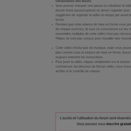
Observation des Bouts
Vous pouvez marquer une pause ou rebobiner la vidé
besoin d'une pause(rupture) ou devez regarder pour 
suggérons de regarder la vidéo un temps par avant le
forme.
Pendant que cette séance de mise en forme vous prend
de chaque exercice, ils tous se concentrent sur les
ensembles multiples de cette vidéo n'est pas nécessa
Pilates
ne sont pas conçus pour travailler des muscle
Cette vidéo n'inclut pas de musique, mais vous pouve
plan comme vous la séance de mise en forme. Assur
toujours entendre les instructions.
Pour jouer la vidéo, cliquez simplement sur le bouton d
commencer. Au-dessous de l'écran vidéo, vous trouv
arrêter et le contrôle de volume.
L’accès et l’utilisation du forum sont réser
Vous pouvez vous
inscrire gratu