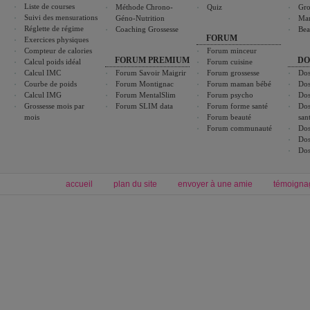
Liste de courses
Méthode Chrono-
Quiz
Gro
Suivi des mensurations
Géno-Nutrition
Ma
Réglette de régime
Coaching Grossesse
Bea
FORUM
Exercices physiques
Compteur de calories
Forum minceur
FORUM PREMIUM
DO
Calcul poids idéal
Forum cuisine
Calcul IMC
Forum Savoir Maigrir
Forum grossesse
Dos
Courbe de poids
Forum Montignac
Forum maman bébé
Dos
Calcul IMG
Forum MentalSlim
Forum psycho
Dos
Grossesse mois par
Forum SLIM data
Forum forme santé
Dos
mois
Forum beauté
san
Forum communauté
Dos
Dos
Dos
accueil
plan du site
envoyer à une amie
témoigna
Forum minceur
Forum cuisine
Commencer un régime
boissons, vins et cocktails
Alimentation équilibrée et nutrition
astuces et bons plans
Minceur
Recette cuisine
exercices physiques
recette facile
produits minceur
Recette poulet