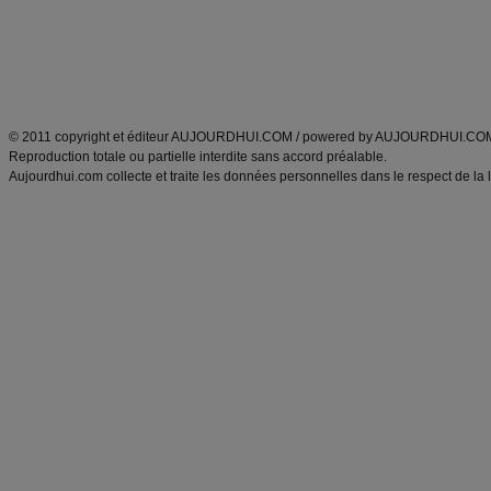
Tags
:
ventre plat
|
maigrir des fesses
|
abdominaux
|
régime américain
|
régime mayo
|
Découvrez aussi
:
exercices abdominaux
|
recette wok
|
ANXA Partenaires
:
Recette
de cuisine |
Recette cuisine
|
© 2011 copyright et éditeur AUJOURDHUI.COM / powered by AUJOURDHUI.CO
Reproduction totale ou partielle interdite sans accord préalable.
Aujourdhui.com collecte et traite les données personnelles dans le respect de la 