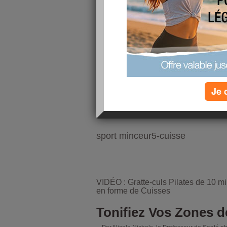
Je 
sport minceur5-cuisse
VIDÉO : Gratte-culs
Pilates
de 10 mi
en forme de Cuisses
Tonifiez Vos Zones 