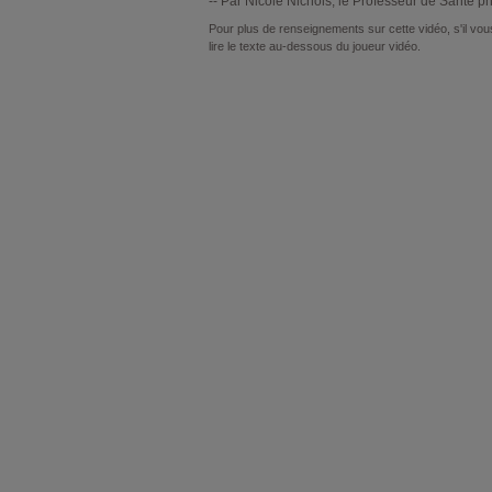
-- Par
Nicole
Nichols
, le Professeur de Santé p
Pour plus de renseignements sur cette vidéo, s'il vous
lire le texte au-dessous du joueur vidéo.