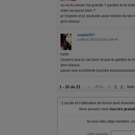
ou es-tu passe ma grande ? gardes-tu ta motiv
main se passe bien ?
je l'espere et je souhaite avoir bientot de tes 
gros bisous
angele007
publié le 28/10/2008 à 09:46
hello
j'espere que tu vas bien et que tu gardes le mo
gros bisous
passe une excellente journée kissssssssssss
1 - 10 de 21
«
‹ Préc.
1
2
3
Suiv.
L’accès et l’utilisation du forum sont réser
Vous pouvez vous
inscrire gratu
Si vous êtes déjà membre, co
votre pseudo :