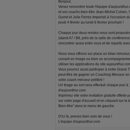
Bonjour,
Venez rencontrer toute l'équipe d'aujourdhui.
et vos coachs bien-être Jean-Michel Cohen, 
Gurret et Julie Ferrez-Imperiali à l'occasion d
jeudi 4 février au lundi 8 février prochain !
Chaque jour deux rendez-vous sont proposés 
(stand A7 / B8, près de la salle de conférenc
rencontrer aussi entre vous et de repartir av
Nous vous offrons sur place un bilan minceur, 
conseil en image ou bien un accompagnemen
utiliser les applications du site aujourdhui.com
Vous pourrez aussi participer à notre Grand T
peut-être de gagner un Coaching Minceur en l
votre coach minceur préféré !
Un tirage au sort sera effectué chaque jour à
d'aujourdhui.com.
Imprimez vite votre invitation gratuite offerte
sur votre page d'accueil et en cliquant sur le
Bien-être" dans le menu de gauche.
D'ici là, prenez bien soin de vous !
L'équipe d'aujourdhui.com