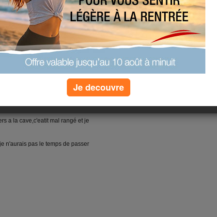
 meme le pc a planté!
 vos comms
Je decouvre
ager ce n'est pas grave!
rs a la cave,c'eatit mal rangé et je
 ,je n'aurais pas le temps de passer