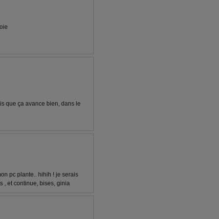
voie
is que ça avance bien, dans le
n pc plante.. hihih ! je serais
ns , et continue, bises, ginia