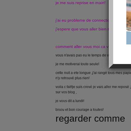
je me suis reprise en main!
j'ai eu probleme de connection plus rien
j'espere que vous aller bien merci pour
comment aller vous moi ca va!
vous n'avais pas eu le temps de venir m'encour
je me motiverai toute seule!
cette nuit a ete longue ,j'ai rangé tous mes papie
n'y retrouvé plus rien!
voila c fait!je suis crevé je vais aller me reposé
sur vos blog ,
je vous dit a lundi!
bisou et bon courage a toutes!
regarder comme