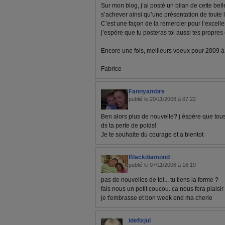
Sur mon blog, j’ai posté un bilan de cette bel
s’achever ainsi qu’une présentation de toute 
C’est une façon de la remercier pour l’excelle
j’espère que tu posteras toi aussi tes propre
Encore une fois, meilleurs voeux pour 2009 à to
Fabrice
Fannyambre
publié le 20/11/2008 à 07:22
Ben alors plus de nouvelle? j éspère que tous v
ds ta perte de poids!
Je te souhaite du courage et a bientot
Blackdiamond
publié le 07/11/2008 à 16:19
pas de nouvelles de toi... tu tiens la forme ?
fais nous un petit coucou. ca nous fera plaisir
je t'embrasse et bon week end ma cherie
idefixjul