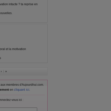
ation intacte ? ta reprise en
nouvelles.
ral et la motivation
s
 ›
»
vés aux membres d'Aujourdhui.com.
cliquant ici
itement
en
.
nnectez-vous ici :