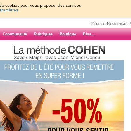
on de cookies pour vous proposer des services
paramètres.
M'inscrire
|
Me connecter
|
?
Communauté
Rubriques
Boutique
Plus...
lles
it c rempli de bilet jusqu'en
ARCHIVES
rdu 2kg depui la derniere fois