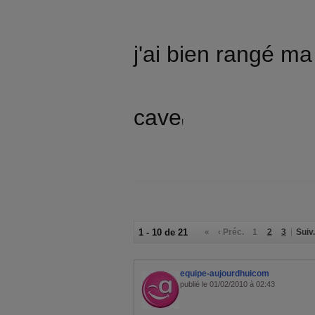
j'ai bien rangé ma
cave
!
1 - 10 de 21
«
‹ Préc.
1
2
3
Suiv.
equipe-aujourdhuicom
publié le 01/02/2010 à 02:43