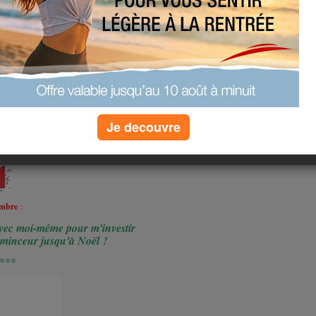
ceur
de l'Avent !!
Je decouvre
embre
:
vec moi-même pour m'investir
inceur jusqu'à Noël !
***