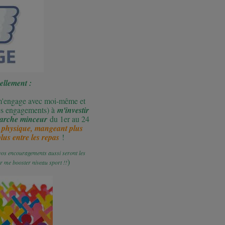
ellement :
 m'engage avec moi-même et
mes engagements) à
m'investir
marche minceur
du 1er au 24
 physique, mangeant plus
lus entre les repas
!
s vos encouragements aussi seront les
)
ur me booster niveau sport !!