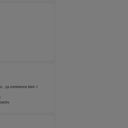
s... ça commence bien :/
s
coachs