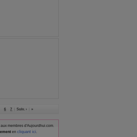
6
7
Suiv. ›
»
vés aux membres d'Aujourdhui.com.
cliquant ici
itement
en
.