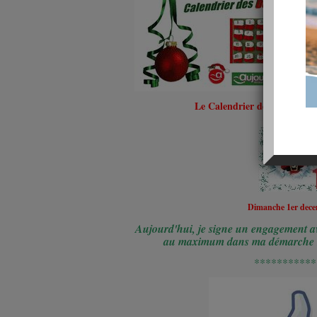
Le Calendrier des
Défis Min
Dimanche 1er dec
Aujourd'hui, je signe un engagement a
au maximum dans ma démarche m
***********