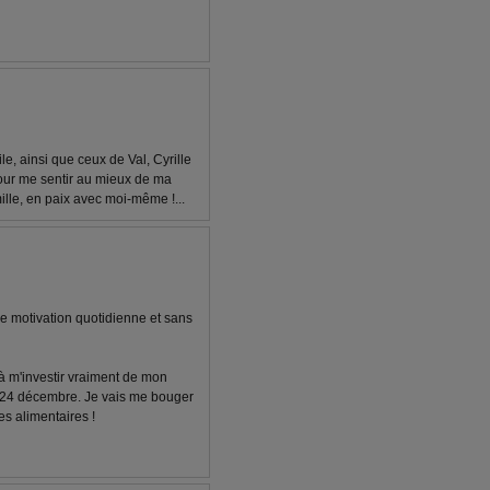
le, ainsi que ceux de Val, Cyrille
our me sentir au mieux de ma
ille, en paix avec moi-même !...
re motivation quotidienne et sans
 m'investir vraiment de mon
24 décembre. Je vais me bouger
s alimentaires !