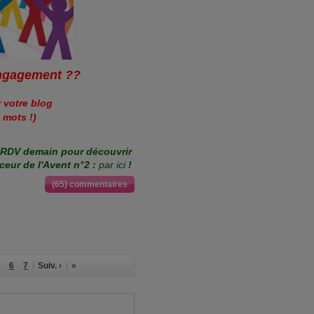
engagement ??
r votre blog
 mots !)
 RDV demain pour découvrir
ceur de l'Avent n°2 :
par ici
!
(65) commentaires
6
7
Suiv. ›
»