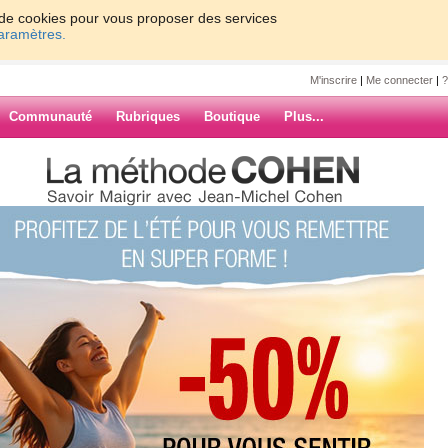
on de cookies pour vous proposer des services
paramètres.
M'inscrire
|
Me connecter
|
?
Communauté
Rubriques
Boutique
Plus...
s Minceur de l'Avent n°1] Je signe
uville
l'Avent n°1] Je
ment !
ARCHIVES