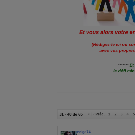
Et vous alors votre 
(Rédigez-le ici ou su
avec vos propres
Et
*******
​le défi
min
31 - 40 de 65
«
‹ Préc.
1
2
3
4
5
neige74