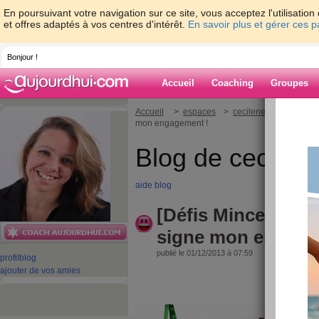
En poursuivant votre navigation sur ce site, vous acceptez l'utilisati
et offres adaptés à vos centres d'intérêt.
En savoir plus et gérer ces 
Bonjour !
Accueil
Coaching
Groupes
Accueil
>
espaces
>
cecileneuville
> [Défi
mon engagement !
Blog de cecilene
aide blog
[Défis Minceur de 
signe mon engage
publié le 01/12/2013 à 07:59
profil
blog
ajouter de vos amies