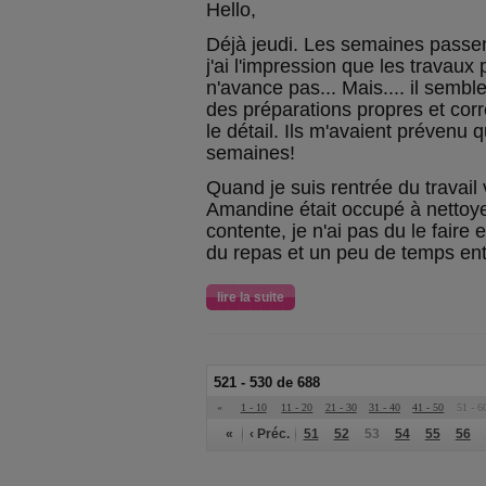
Hello,
Déjà jeudi. Les semaines passen
j'ai l'impression que les travaux 
n'avance pas... Mais.... il semble
des préparations propres et corre
le détail. Ils m'avaient prévenu 
semaines!
Quand je suis rentrée du travai
Amandine était occupé à nettoyer
contente, je n'ai pas du le faire
du repas et un peu de temps entre
lire la suite
521 - 530 de 688
«
1 - 10
11 - 20
21 - 30
31 - 40
41 - 50
51 - 6
«
‹ Préc.
51
52
53
54
55
56