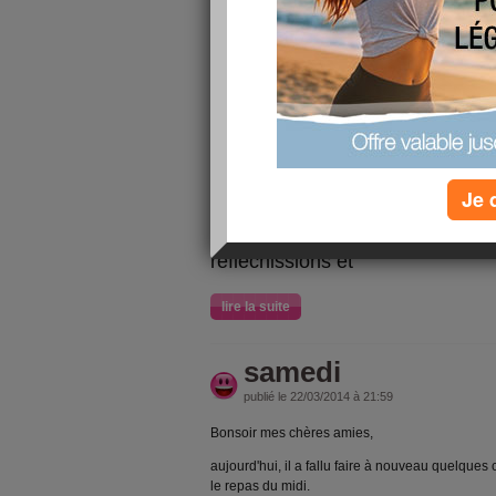
Bonjour mes amies,
hier, j'ai pour le repas, j'avais f
topinanbourg. C'était extra, spéc
par un roti de dinde avec gratin
Bruxelles et salade de chicon et
dessert, j'avais fait des choux à
chaussons aux pommes et une ta
pour le soir, je n'ai rien mangé!
Je 
Ce soir, nous avions RV avec le
Depuis, que mon ex mari est dé
réfléchissions et
lire la suite
samedi
publié le 22/03/2014 à 21:59
Bonsoir mes chères amies,
aujourd'hui, il a fallu faire à nouveau quelques 
le repas du midi.