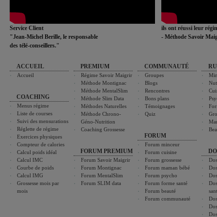
Service Client
ils ont réussi leur rég
"Jean-Michel Berille, le responsable
- Méthode Savoir Maig
des télé-conseillers."
ACCUEIL
PREMIUM
COMMUNAUTÉ
RU
Accueil
Régime Savoir Maigrir
Groupes
Min
Méthode Montignac
Blogs
Nut
Méthode MentalSlim
Rencontres
Cui
COACHING
Méthode Slim Data
Bons plans
Psy
Menus régime
Méthodes Naturelles
Témoignages
For
Liste de courses
Méthode Chrono-
Quiz
Gro
Suivi des mensurations
Géno-Nutrition
Ma
Réglette de régime
Coaching Grossesse
Bea
FORUM
Exercices physiques
Compteur de calories
Forum minceur
FORUM PREMIUM
DO
Calcul poids idéal
Forum cuisine
Calcul IMC
Forum Savoir Maigrir
Forum grossesse
Dos
Courbe de poids
Forum Montignac
Forum maman bébé
Dos
Calcul IMG
Forum MentalSlim
Forum psycho
Dos
Grossesse mois par
Forum SLIM data
Forum forme santé
Dos
mois
Forum beauté
san
Forum communauté
Dos
Dos
Dos