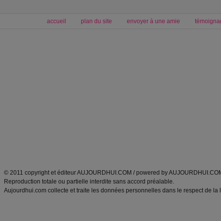
accueil
plan du site
envoyer à une amie
témoigna
Forum minceur
Forum cuisine
Commencer un régime
boissons, vins et cocktails
Alimentation équilibrée et nutrition
astuces et bons plans
Minceur
Recette cuisine
exercices physiques
recette facile
produits minceur
Recette poulet
Tags
:
ventre plat
|
maigrir des fesses
|
abdominaux
|
régime américain
|
régime mayo
|
Découvrez aussi
:
exercices abdominaux
|
recette wok
|
ANXA Partenaires
:
Recette
de cuisine |
Recette cuisine
|
© 2011 copyright et éditeur AUJOURDHUI.COM / powered by AUJOURDHUI.CO
Reproduction totale ou partielle interdite sans accord préalable.
Aujourdhui.com collecte et traite les données personnelles dans le respect de la 