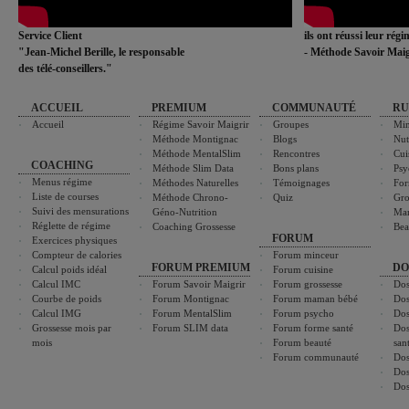
Service Client
ils ont réussi leur rég
"Jean-Michel Berille, le responsable
- Méthode Savoir Maig
des télé-conseillers."
ACCUEIL
PREMIUM
COMMUNAUTÉ
RU
Accueil
Régime Savoir Maigrir
Groupes
Min
Méthode Montignac
Blogs
Nut
Méthode MentalSlim
Rencontres
Cui
COACHING
Méthode Slim Data
Bons plans
Psy
Menus régime
Méthodes Naturelles
Témoignages
For
Liste de courses
Méthode Chrono-
Quiz
Gro
Suivi des mensurations
Géno-Nutrition
Ma
Réglette de régime
Coaching Grossesse
Bea
FORUM
Exercices physiques
Compteur de calories
Forum minceur
FORUM PREMIUM
DO
Calcul poids idéal
Forum cuisine
Calcul IMC
Forum Savoir Maigrir
Forum grossesse
Dos
Courbe de poids
Forum Montignac
Forum maman bébé
Dos
Calcul IMG
Forum MentalSlim
Forum psycho
Dos
Grossesse mois par
Forum SLIM data
Forum forme santé
Dos
mois
Forum beauté
san
Forum communauté
Dos
Dos
Dos