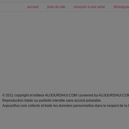
accueil
plan du site
envoyer à une amie
témoigna
Forum minceur
Forum cuisine
Commencer un régime
boissons, vins et cocktails
Alimentation équilibrée et nutrition
astuces et bons plans
Minceur
Recette cuisine
exercices physiques
recette facile
produits minceur
Recette poulet
Tags
:
ventre plat
|
maigrir des fesses
|
abdominaux
|
régime américain
|
régime mayo
|
Découvrez aussi
:
exercices abdominaux
|
recette wok
|
ANXA Partenaires
:
Recette
de cuisine |
Recette cuisine
|
© 2011 copyright et éditeur AUJOURDHUI.COM / powered by AUJOURDHUI.CO
Reproduction totale ou partielle interdite sans accord préalable.
Aujourdhui.com collecte et traite les données personnelles dans le respect de la 