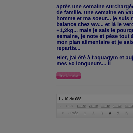
après une semaine surchargée 
de famille, une semaine en v
homme et ma soeur... je suis 
balance chez ww... et là le ver
+1,2kg... mais je sais le pourq
semaine, je note et pèse tout 
mon plan alimentaire et je sais
repartis...
Hier, j'ai été à l'aquagym et au
mes 50 longueurs... il
lire la suite
1 - 10 de 688
«
1 - 10
11 - 20
21 - 30
31 - 40
41 - 50
51 - 6
«
‹ Préc.
1
2
3
4
5
6