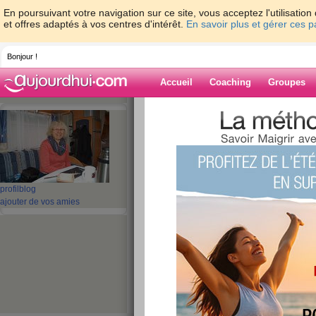
En poursuivant votre navigation sur ce site, vous acceptez l'utilisati
et offres adaptés à vos centres d'intérêt.
En savoir plus et gérer ces 
Bonjour !
Accueil
Coaching
Groupes
Accueil
>
espaces
>
maya-13
Blog de maya-1
aide blog
profil
blog
ajouter de vos amies
1 - 10 de 688
«
1 - 10
11 - 20
21 - 30
31 - 40
41 - 50
51 - 6
«
‹ Préc.
1
2
3
4
5
6
de retour aux nouve
publié le 28/10/2017 à 20:28