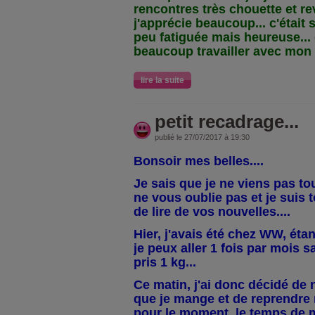
rencontres très chouette et re
j'apprécie beaucoup... c'était 
peu fatiguée mais heureuse... 
beaucoup travailler avec mo
lire la suite
petit recadrage...
publié le 27/07/2017 à 19:30
Bonsoir mes belles....
Je sais que je ne viens pas to
ne vous oublie pas et je suis 
de lire de vos nouvelles....
Hier, j'avais été chez WW, ét
je peux aller 1 fois par mois san
pris 1 kg...
Ce matin, j'ai donc décidé de
que je mange et de reprendre
pour le moment, le temps de m