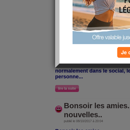
Bonjour les filles,
Désolée pour cette longue abse
trop bien dans la tête... au trav
l'ambiance est très mauvaise e
méthodes de la direction... no
mêmes valeurs... des groupes 
personnes, une salle de bain
dites médicalisées... et j'en pas
Je 
de prévu pour le bien être de 
devient réellement une usine o
production qui compte... mais j
normalement dans le social, le
personne...
lire la suite
Bonsoir les amies..
nouvelles..
publié le 08/10/2017 à 20:04