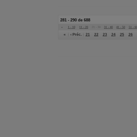
281 - 290 de 688
«
1 - 10
11 - 20
21 - 30
31 - 40
41 - 50
51 - 6
«
‹ Préc.
21
22
23
24
25
26