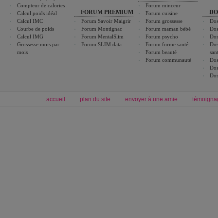
Compteur de calories
Forum minceur
FORUM PREMIUM
DO
Calcul poids idéal
Forum cuisine
Calcul IMC
Forum Savoir Maigrir
Forum grossesse
Dos
Courbe de poids
Forum Montignac
Forum maman bébé
Dos
Calcul IMG
Forum MentalSlim
Forum psycho
Dos
Grossesse mois par
Forum SLIM data
Forum forme santé
Dos
mois
Forum beauté
san
Forum communauté
Dos
Dos
Dos
accueil
plan du site
envoyer à une amie
témoigna
Forum minceur
Forum cuisine
Commencer un régime
boissons, vins et cocktails
Alimentation équilibrée et nutrition
astuces et bons plans
Minceur
Recette cuisine
exercices physiques
recette facile
produits minceur
Recette poulet
Tags
:
ventre plat
|
maigrir des fesses
|
abdominaux
|
régime américain
|
régime mayo
|
Découvrez aussi
:
exercices abdominaux
|
recette wok
|