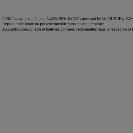
ANXA Partenaires
:
Recette
de cuisine |
Recette cuisine
|
© 2011 copyright et éditeur AUJOURDHUI.COM / powered by AUJOURDHUI.CO
Reproduction totale ou partielle interdite sans accord préalable.
Aujourdhui.com collecte et traite les données personnelles dans le respect de la 