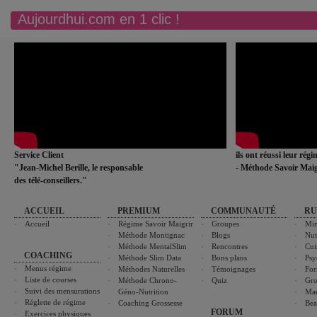
Aujourdhui.com en 1 clic !
Service Client
ils ont réussi leur rég
"Jean-Michel Berille, le responsable
- Méthode Savoir Maig
des télé-conseillers."
ACCUEIL
PREMIUM
COMMUNAUTÉ
RU
Accueil
Régime Savoir Maigrir
Groupes
Min
Méthode Montignac
Blogs
Nut
Méthode MentalSlim
Rencontres
Cui
COACHING
Méthode Slim Data
Bons plans
Psy
Menus régime
Méthodes Naturelles
Témoignages
For
Liste de courses
Méthode Chrono-
Quiz
Gro
Suivi des mensurations
Géno-Nutrition
Ma
Réglette de régime
Coaching Grossesse
Bea
FORUM
Exercices physiques