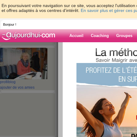
En poursuivant votre navigation sur ce site, vous acceptez l'utilisati
et offres adaptés à vos centres d'intérêt.
En savoir plus et gérer ces 
Bonjour !
Accueil
Coaching
Groupes
Accueil
>
espaces
>
maya-13
Blog de maya-1
aide blog
profil
blog
ajouter de vos amies
281 - 290 de 688
«
1 - 10
11 - 20
21 - 30
31 - 40
41 - 50
51 - 6
«
‹ Préc.
21
22
23
24
25
26
Pour ma Béa chérie
qui en ont besoin..