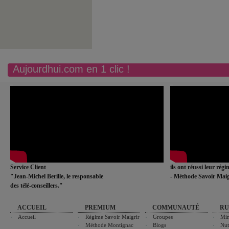
Aujourdhui.com en 1 clic !
Service Client
ils ont réussi leur rég
"Jean-Michel Berille, le responsable
- Méthode Savoir Maig
des télé-conseillers."
ACCUEIL
PREMIUM
COMMUNAUTÉ
RU
Accueil
Régime Savoir Maigrir
Groupes
Min
Méthode Montignac
Blogs
Nut