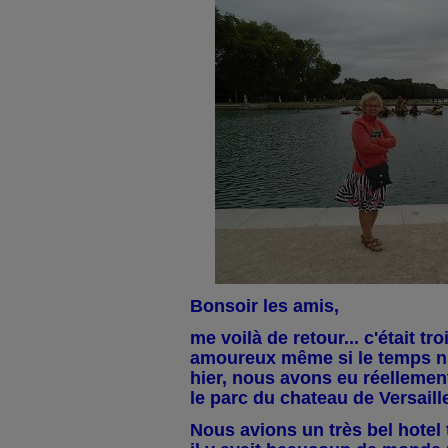
Bonsoir les amis,
me voilà de retour... c'était tr
amoureux même si le temps n'é
hier, nous avons eu réellemen
le parc du chateau de Versaill
Nous avions un très bel hotel 