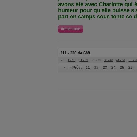
avons été avec Charlotte qui é
humeur pour qu'elle puisse s'ac
part en camps sous tente ce 
lire la suite
211 - 220 de 688
«
1 - 10
11 - 20
21 - 30
31 - 40
41 - 50
51 - 6
«
‹ Préc.
21
22
23
24
25
26