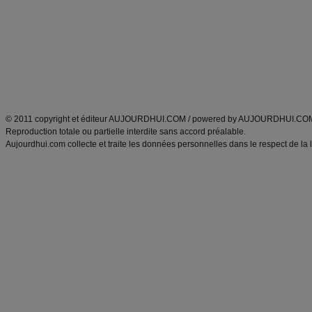
exercices physiques
recette facile
produits minceur
Recette poulet
Tags
:
ventre plat
|
maigrir des fesses
|
abdominaux
|
régime américain
|
régime mayo
|
Découvrez aussi
:
exercices abdominaux
|
recette wok
|
ANXA Partenaires
:
Recette
de cuisine |
Recette cuisine
|
© 2011 copyright et éditeur AUJOURDHUI.COM / powered by AUJOURDHUI.CO
Reproduction totale ou partielle interdite sans accord préalable.
Aujourdhui.com collecte et traite les données personnelles dans le respect de la 