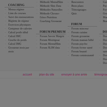
Méthode MentalSlim
Rencontres
Cui
COACHING
Méthode Slim Data
Bons plans
Psy
Menus régime
Méthodes Naturelles
Témoignages
For
Liste de courses
Méthode Chrono-
Quiz
Gro
Suivi des mensurations
Géno-Nutrition
Ma
Réglette de régime
Coaching Grossesse
Bea
FORUM
Exercices physiques
Compteur de calories
Forum minceur
FORUM PREMIUM
DO
Calcul poids idéal
Forum cuisine
Calcul IMC
Forum Savoir Maigrir
Forum grossesse
Dos
Courbe de poids
Forum Montignac
Forum maman bébé
Dos
Calcul IMG
Forum MentalSlim
Forum psycho
Dos
Grossesse mois par
Forum SLIM data
Forum forme santé
Dos
mois
Forum beauté
san
Forum communauté
Dos
Dos
Dos
accueil
plan du site
envoyer à une amie
témoigna
Forum minceur
Forum cuisine
Commencer un régime
boissons, vins et cocktails
Alimentation équilibrée et nutrition
astuces et bons plans
Minceur
Recette cuisine