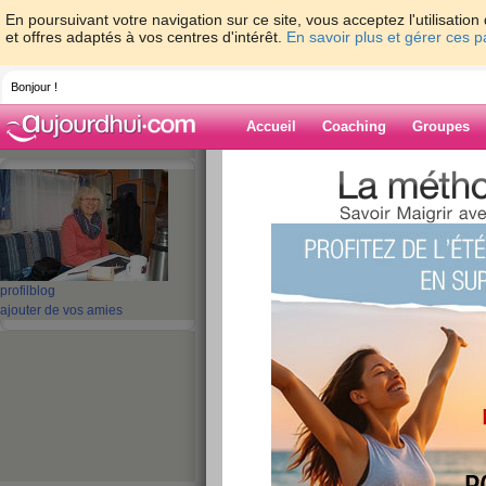
En poursuivant votre navigation sur ce site, vous acceptez l'utilisati
et offres adaptés à vos centres d'intérêt.
En savoir plus et gérer ces 
Bonjour !
Accueil
Coaching
Groupes
Accueil
>
espaces
>
maya-13
Blog de maya-1
aide blog
profil
blog
ajouter de vos amies
211 - 220 de 688
«
1 - 10
11 - 20
21 - 30
31 - 40
41 - 50
51 - 6
«
‹ Préc.
21
22
23
24
25
26
déjà lundi soir....
publié le 03/08/2015 à 20:50