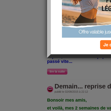
Bonsoir mes amis,
quelle belle journée ensoleillée
chaud... a 18h, il faisait encore
Une première journée de trava
passé vite... j'ai été travailler
mes 12km de vélo fait pour au
Nous avions, ma collègue et 
Je 
l'après midi une sortie au bois
des petits jeux... l'après midi
... puis, il a fallu faire la pap
passé vite...
lire la suite
Demain... reprise du
publié le 02/08/2015 à 22:12
Bonsoir mes amis,
et voilà, mes 2 semaines de v