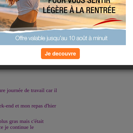
on !
nc ce soir on va s'en
ble tiède avec une petite
us c'est extra !
Je decouvre
(2) commentaires
re journée de travail car il
ek-end et mon repas d'hier
plus gras mais c'était
e je continue le