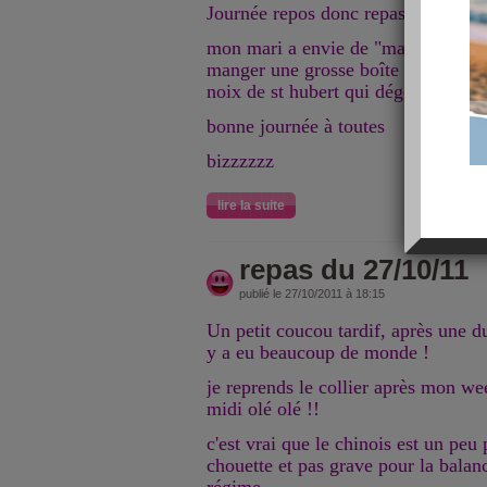
Journée repos donc repas à la mais
mon mari a envie de "macédoine" do
manger une grosse boîte c'est agréa
noix de st hubert qui dégouline dess
bonne journée à toutes
bizzzzzz
lire la suite
repas du 27/10/11
publié le 27/10/2011 à 18:15
Un petit coucou tardif, après une du
y a eu beaucoup de monde !
je reprends le collier après mon we
midi olé olé !!
c'est vrai que le chinois est un peu 
chouette et pas grave pour la balanc