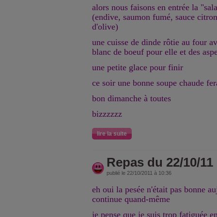
alors nous faisons en entrée la "sa
(endive, saumon fumé, sauce citron
d'olive)
une cuisse de dinde rôtie au four av
blanc de boeuf pour elle et des asp
une petite glace pour finir
ce soir une bonne soupe chaude fer
bon dimanche à toutes
bizzzzzz
lire la suite
Repas du 22/10/11
publié le 22/10/2011 à 10:36
eh oui la pesée n'était pas bonne auj
continue quand-même
je pense que je suis trop fatiguée 