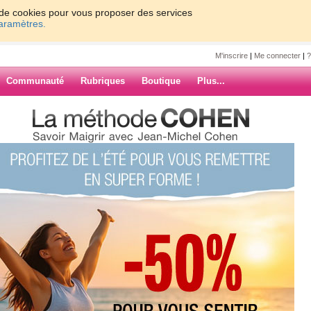
on de cookies pour vous proposer des services
paramètres.
M'inscrire
|
Me connecter
|
?
Communauté
Rubriques
Boutique
Plus...
0
61 - 70
»
57
58
59
60
Suiv. ›
»
ARCHIVES