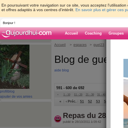
En poursuivant votre navigation sur ce site, vous acceptez l'utilisati
et offres adaptés à vos centres d'intérêt.
En savoir plus et gérer ces 
Bonjour !
Accueil
Coaching
Groupes
Accueil
>
espaces
>
guel23
Blog de guel23
aide blog
591 - 600 de 692
profil
blog
«
1 - 10
11 - 20
21 - 30
31 - 40
41 - 50
51 - 6
ajouter de vos amies
«
‹ Préc.
51
52
53
54
55
56
Repas du 28/10/11
publié le 28/10/2011 à 09:42