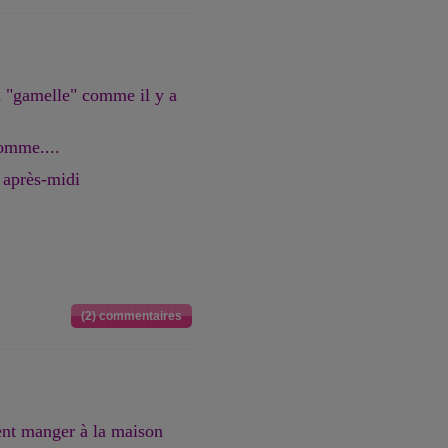
a "gamelle" comme il y a
homme....
 après-midi
(2) commentaires
ent manger à la maison