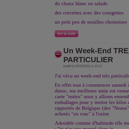
du choux blanc en salade
des crevettes avec des courgettes
un petit peu de nouilles choinoises
lire la suite
Un Week-End TRE
PARTICULIER
publié le 25/10/2011 à 10:12
J'ai vécu un week-end très particuli
En effet tout à commencer samedi à
danse, ma meilleure amie est venue
carte "métro" nous y allions ensem
emballages pour y mettre les kilos d
rapportés de Belgique (des "Neaus" 
achetés "en vrac" à l'usine
Adorable comme d'habitude elle me
: "tu n'as pas mangé alors je