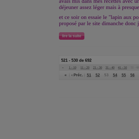
avais mis dans mes recettes avec un
déjeuner assez léger mais à presque 
et ce soir on essaie le "lapin aux 
proposé par le site dimanche donc 
lire la suite
521 - 530 de 692
«
1 - 10
11 - 20
21 - 30
31 - 40
41 - 50
51 - 6
«
‹ Préc.
51
52
53
54
55
56