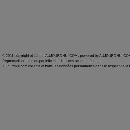
Minceur
Recette cuisine
exercices physiques
recette facile
produits minceur
Recette poulet
Tags
:
ventre plat
|
maigrir des fesses
|
abdominaux
|
régime américain
|
régime mayo
|
Découvrez aussi
:
exercices abdominaux
|
recette wok
|
ANXA Partenaires
:
Recette
de cuisine |
Recette cuisine
|
© 2011 copyright et éditeur AUJOURDHUI.COM / powered by AUJOURDHUI.CO
Reproduction totale ou partielle interdite sans accord préalable.
Aujourdhui.com collecte et traite les données personnelles dans le respect de la 