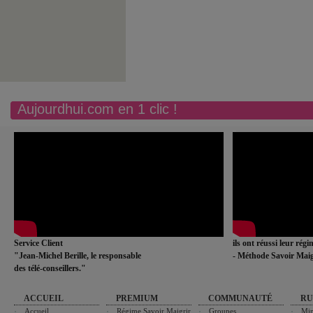
Aujourdhui.com en 1 clic !
Service Client
ils ont réussi leur rég
"Jean-Michel Berille, le responsable
- Méthode Savoir Maig
des télé-conseillers."
ACCUEIL
PREMIUM
COMMUNAUTÉ
RU
Accueil
Régime Savoir Maigrir
Groupes
Min