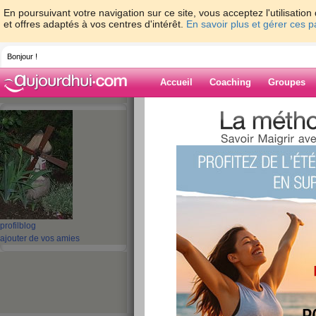
En poursuivant votre navigation sur ce site, vous acceptez l'utilisati
et offres adaptés à vos centres d'intérêt.
En savoir plus et gérer ces 
Bonjour !
Accueil
Coaching
Groupes
Accueil
>
espaces
>
guel23
Blog de guel23
aide blog
521 - 530 de 692
profil
blog
«
1 - 10
11 - 20
21 - 30
31 - 40
41 - 50
51 - 6
ajouter de vos amies
«
‹ Préc.
51
52
53
54
55
56
La santé ....
publié le 21/12/2011 à 14:14