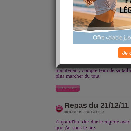
Le travail s'est la santé
mais
Rien faire c'est la conserver.....
c'est bien vrai, suite à la visite hie
d'arrêt, avec les congés je ne retrav
anti-inflammatoires, gellules pour l
pour la nuit et que le dos aille mie
Je 
sinon pour le "névrome" pas le choi
que l'opération, il est trop important
maintenant, compte tenu de sa taill
plus marcher du tout
lire la suite
Repas du 21/12/11
publié le 21/12/2011 à 14:10
Aujourd'hui dur dur le régime avec
que j'ai sous le nez