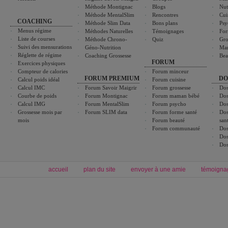
Méthode Montignac
Blogs
Nut
Méthode MentalSlim
Rencontres
Cui
COACHING
Méthode Slim Data
Bons plans
Psy
Menus régime
Méthodes Naturelles
Témoignages
For
Liste de courses
Méthode Chrono-
Quiz
Gro
Suivi des mensurations
Géno-Nutrition
Ma
Réglette de régime
Coaching Grossesse
Bea
FORUM
Exercices physiques
Compteur de calories
Forum minceur
FORUM PREMIUM
DO
Calcul poids idéal
Forum cuisine
Calcul IMC
Forum Savoir Maigrir
Forum grossesse
Dos
Courbe de poids
Forum Montignac
Forum maman bébé
Dos
Calcul IMG
Forum MentalSlim
Forum psycho
Dos
Grossesse mois par
Forum SLIM data
Forum forme santé
Dos
mois
Forum beauté
san
Forum communauté
Dos
Dos
Dos
accueil
plan du site
envoyer à une amie
témoigna
Forum minceur
Forum cuisine
Commencer un régime
boissons, vins et cocktails
Alimentation équilibrée et nutrition
astuces et bons plans