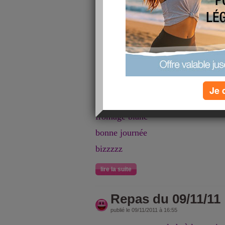
Aujourd'hui repos et j'en profite po
Nous finirons les restes de notre dîn
à midi "flémiche aux poireaux atha
(qu'est ce que c'est me direz-vous 
vous mets la recette)
avec salade et yaourt
Je 
et ce soir saumon en carpaccio au j
salade avec des coeurs de palmiers,
fromage blanc
bonne journée
bizzzzz
lire la suite
Repas du 09/11/11
publié le 09/11/2011 à 16:55