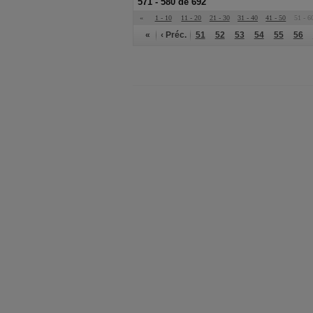
571 - 580 de 692
«
1 - 10
11 - 20
21 - 30
31 - 40
41 - 50
51 - 6
«
‹ Préc.
51
52
53
54
55
56