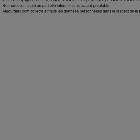
© 2011 copyright et éditeur AUJOURDHUI.COM / powered by AUJOURDHUI.CO
Reproduction totale ou partielle interdite sans accord préalable.
Aujourdhui.com collecte et traite les données personnelles dans le respect de la 