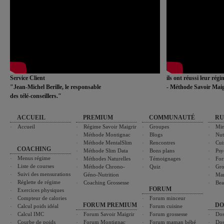
Service Client
ils ont réussi leur rég
"Jean-Michel Berille, le responsable
- Méthode Savoir Maig
des télé-conseillers."
ACCUEIL
PREMIUM
COMMUNAUTÉ
RU
Accueil
Régime Savoir Maigrir
Groupes
Min
Méthode Montignac
Blogs
Nut
Méthode MentalSlim
Rencontres
Cui
COACHING
Méthode Slim Data
Bons plans
Psy
Menus régime
Méthodes Naturelles
Témoignages
For
Liste de courses
Méthode Chrono-
Quiz
Gro
Suivi des mensurations
Géno-Nutrition
Ma
Réglette de régime
Coaching Grossesse
Bea
FORUM
Exercices physiques
Compteur de calories
Forum minceur
FORUM PREMIUM
DO
Calcul poids idéal
Forum cuisine
Calcul IMC
Forum Savoir Maigrir
Forum grossesse
Dos
Courbe de poids
Forum Montignac
Forum maman bébé
Dos