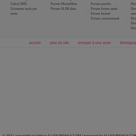
Calcul IMG
Forum MentalSlim
Forum psycho
Dos
Grossesse mois par
Forum SLIM data
Forum forme santé
Dos
mois
Forum beauté
san
Forum communauté
Dos
Dos
Dos
accueil
plan du site
envoyer à une amie
témoigna
Forum minceur
Forum cuisine
Commencer un régime
boissons, vins et cocktails
Alimentation équilibrée et nutrition
astuces et bons plans
Minceur
Recette cuisine
exercices physiques
recette facile
produits minceur
Recette poulet
Tags
:
ventre plat
|
maigrir des fesses
|
abdominaux
|
régime américain
|
régime mayo
|
Découvrez aussi
:
exercices abdominaux
|
recette wok
|
ANXA Partenaires
:
Recette
de cuisine |
Recette cuisine
|