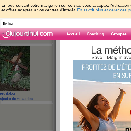
En poursuivant votre navigation sur ce site, vous acceptez l'utilisati
et offres adaptés à vos centres d'intérêt.
En savoir plus et gérer ces 
Bonjour !
Accueil
Coaching
Groupes
Accueil
>
espaces
>
guel23
Blog de guel23
aide blog
571 - 580 de 692
profil
blog
«
1 - 10
11 - 20
21 - 30
31 - 40
41 - 50
51 - 6
ajouter de vos amies
«
‹ Préc.
51
52
53
54
55
56
Repas du 11/11/11
publié le 11/11/2011 à 11:28