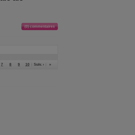
(0) commentaires
7
8
9
10
Suiv. ›
»