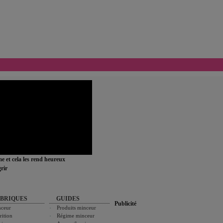
ime et cela les rend heureux
rir
BRIQUES
GUIDES
Publicité
ceur
Produits minceur
rition
Régime minceur