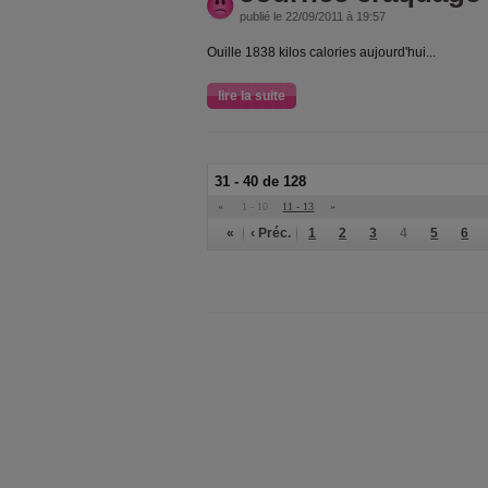
publié le 22/09/2011 à 19:57
Ouille 1838 kilos calories aujourd'hui...
lire la suite
31 - 40 de 128
«
1 - 10
11 - 13
»
«
‹ Préc.
1
2
3
4
5
6