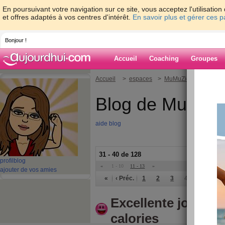
En poursuivant votre navigation sur ce site, vous acceptez l'utilisati
et offres adaptés à vos centres d'intérêt.
En savoir plus et gérer ces 
Bonjour !
Accueil
Coaching
Groupes
Accueil
>
espaces
>
MuMuZic
Blog de MuMuZ
aide blog
31 - 40 de 128
profil
blog
«
1 - 10
11 - 13
»
ajouter de vos amies
«
‹ Préc.
1
2
3
4
5
6
Excellente journee
calories