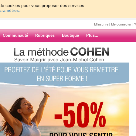
on de cookies pour vous proposer des services
paramètres.
M'inscrire
|
Me connecter
|
?
Communauté
Rubriques
Boutique
Plus...
ic
7
8
9
10
Suiv. ›
»
 à 1350k
ARCHIVES