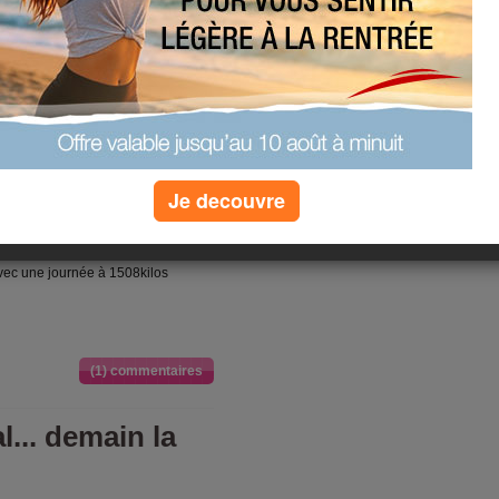
intense de rassasiement! :-) Bises
(0) commentaires
... mais 1508k
Je decouvre
 de maison cette apres midi, mais
 avec une journée à 1508kilos
(1) commentaires
l... demain la