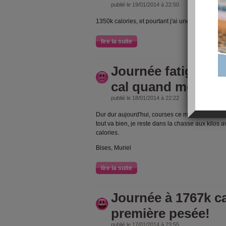
publié le 19/01/2014 à 22:50
1350k calories, et pourtant j'ai une impression 
lire la suite
Journée fatiguante
cal quand même!
publié le 18/01/2014 à 22:22
Dur dur aujourd'hui, courses ce matin et visites
tout va bien, je reste dans la chasse aux kilos
calories.
Bises, Muriel
lire la suite
Journée à 1767k ca
première pesée!
publié le 17/01/2014 à 23:55