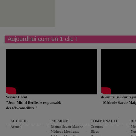
Aujourdhui.com en 1 clic !
Service Client
ils ont réussi leur rég
"Jean-Michel Berille, le responsable
- Méthode Savoir Maig
des télé-conseillers."
ACCUEIL
PREMIUM
COMMUNAUTÉ
RU
Accueil
Régime Savoir Maigrir
Groupes
Min
Méthode Montignac
Blogs
Nut