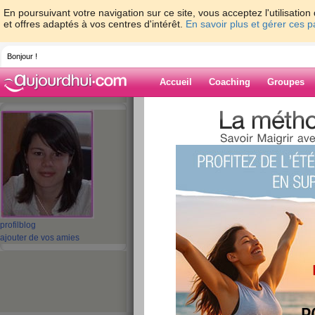
En poursuivant votre navigation sur ce site, vous acceptez l'utilisati
et offres adaptés à vos centres d'intérêt.
En savoir plus et gérer ces 
Bonjour !
Accueil
Coaching
Groupes
Accueil
>
espaces
>
aureliebaudouin
Blog de aurelie
aide blog
61 - 70 de 339
profil
blog
«
1 - 10
11 - 20
21 - 30
31 - 34
»
ajouter de vos amies
«
‹ Préc.
1
2
3
4
5
6
Joyeux anniversair
publié le 10/06/2010 à 07:39