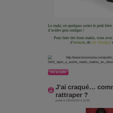
Le maki, en quelques sortes le petit frère
d’acides gras omégas !
Pour faire des bons makis, vous ave
d’
avocat
, de
riz vinaigré
e
lire la suite
J’ai craqué… com
rattraper ?
publié le 29/04/2010 à 15:06