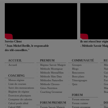
Service Client
ils ont réussi leur rég
"Jean-Michel Berille, le responsable
- Méthode Savoir Maig
des télé-conseillers."
ACCUEIL
PREMIUM
COMMUNAUTÉ
RU
Accueil
Régime Savoir Maigrir
Groupes
Min
Méthode Montignac
Blogs
Nut
Méthode MentalSlim
Rencontres
Cui
COACHING
Méthode Slim Data
Bons plans
Psy
Menus régime
Méthodes Naturelles
Témoignages
For
Liste de courses
Méthode Chrono-
Quiz
Gro
Suivi des mensurations
Géno-Nutrition
Ma
Réglette de régime
Coaching Grossesse
Bea
FORUM
Exercices physiques
Compteur de calories
Forum minceur
FORUM PREMIUM
DO
Calcul poids idéal
Forum cuisine
Calcul IMC
Forum Savoir Maigrir
Forum grossesse
Dos