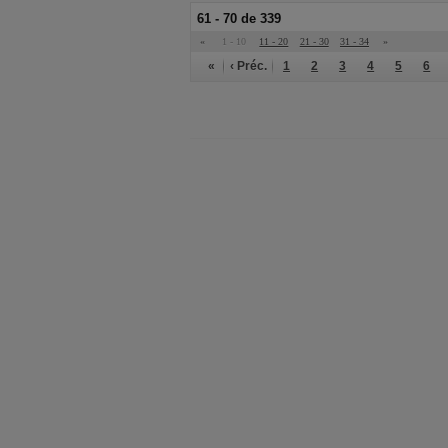
61 - 70 de 339
«
1 - 10
11 - 20
21 - 30
31 - 34
»
«
‹ Préc.
1
2
3
4
5
6