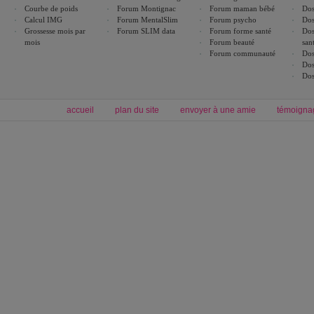
Courbe de poids
Forum Montignac
Forum maman bébé
Dos
Calcul IMG
Forum MentalSlim
Forum psycho
Dos
Grossesse mois par
Forum SLIM data
Forum forme santé
Dos
mois
Forum beauté
san
Forum communauté
Dos
Dos
Dos
accueil
plan du site
envoyer à une amie
témoigna
Forum minceur
Forum cuisine
Commencer un régime
boissons, vins et cocktails
Alimentation équilibrée et nutrition
astuces et bons plans
Minceur
Recette cuisine
exercices physiques
recette facile
produits minceur
Recette poulet
Tags
:
ventre plat
|
maigrir des fesses
|
abdominaux
|
régime américain
|
régime mayo
|
Découvrez aussi
:
exercices abdominaux
|
recette wok
|
ANXA Partenaires
:
Recette
de cuisine |
Recette cuisine
|