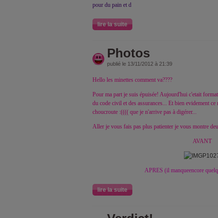
pour du pain et d
lire la suite
Photos
publié le 13/11/2012 à 21:39
Hello les minettes comment va????
Pour ma part je suis épuisée! Aujourd'hui c'etait formati
du code civil et des assurances... Et bien evidement ce m
choucroute :(((( que je n'arrive pas à digérer...
Aller je vous fais pas plus patienter je vous montre de
AVANT
APRES (il manqueencore quelque
lire la suite