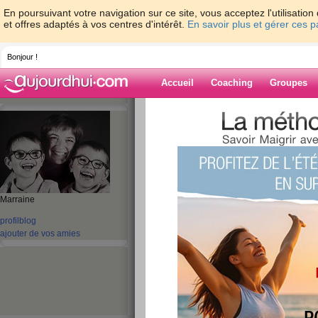
En poursuivant votre navigation sur ce site, vous acceptez l'utilisati
et offres adaptés à vos centres d'intérêt.
En savoir plus et gérer ces 
Bonjour !
Accueil
Coaching
Groupes
Accueil
>
espaces
>
tikki54
Blog de tikki54
aide blog
Marraine
231 - 240 de 443
profil
blog
ajouter de vos amies
«
1 - 10
11 - 20
21 - 30
31 - 40
41 - 45
»
«
‹ Préc.
21
22
23
24
25
26
Angoises...
publié le 26/11/2012 à 20:00