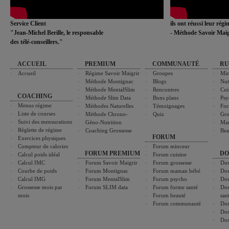
Service Client
ils ont réussi leur rég
"Jean-Michel Berille, le responsable
- Méthode Savoir Maig
des télé-conseillers."
ACCUEIL
PREMIUM
COMMUNAUTÉ
RU
Accueil
Régime Savoir Maigrir
Groupes
Min
Méthode Montignac
Blogs
Nut
Méthode MentalSlim
Rencontres
Cui
COACHING
Méthode Slim Data
Bons plans
Psy
Menus régime
Méthodes Naturelles
Témoignages
For
Liste de courses
Méthode Chrono-
Quiz
Gro
Suivi des mensurations
Géno-Nutrition
Ma
Réglette de régime
Coaching Grossesse
Bea
FORUM
Exercices physiques
Compteur de calories
Forum minceur
FORUM PREMIUM
DO
Calcul poids idéal
Forum cuisine
Calcul IMC
Forum Savoir Maigrir
Forum grossesse
Dos
Courbe de poids
Forum Montignac
Forum maman bébé
Dos
Calcul IMG
Forum MentalSlim
Forum psycho
Dos
Grossesse mois par
Forum SLIM data
Forum forme santé
Dos
mois
Forum beauté
san
Forum communauté
Dos
Dos
Dos