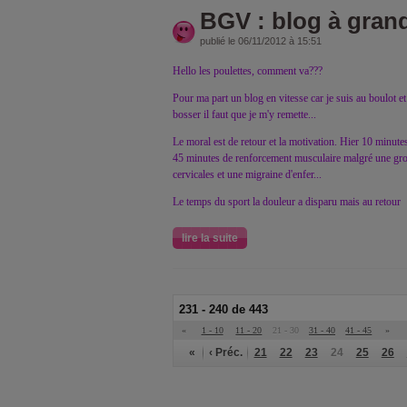
BGV : blog à grand
publié le 06/11/2012 à 15:51
Hello les poulettes, comment va???
Pour ma part un blog en vitesse car je suis au boulot 
bosser il faut que je m'y remette...
Le moral est de retour et la motivation. Hier 10 minute
45 minutes de renforcement musculaire malgré une gro
cervicales et une migraine d'enfer...
Le temps du sport la douleur a disparu mais au retour
lire la suite
231 - 240 de 443
«
1 - 10
11 - 20
21 - 30
31 - 40
41 - 45
»
«
‹ Préc.
21
22
23
24
25
26