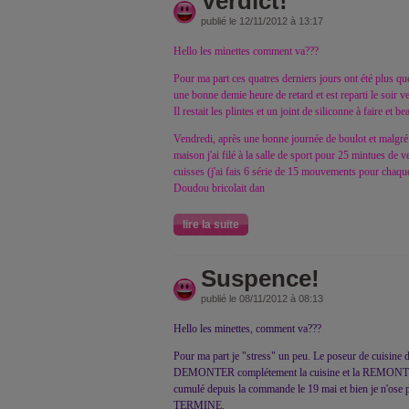
Verdict!
publié le 12/11/2012 à 13:17
Hello les minettes comment va???
Pour ma part ces quatres derniers jours ont été plus que
une bonne demie heure de retard et est reparti le soir 
Il restait les plintes et un joint de siliconne à faire e
Vendredi, après une bonne journée de boulot et malgré 
maison j'ai filé à la salle de sport pour 25 mintues de ve
cuisses (j'ai fais 6 série de 15 mouvements pour chaqu
Doudou bricolait dan
lire la suite
Suspence!
publié le 08/11/2012 à 08:13
Hello les minettes, comment va???
Pour ma part je "stress" un peu. Le poseur de cuisine do
DEMONTER complétement la cuisine et la REMONTER.
cumulé depuis la commande le 19 mai et bien je n'ose pl
TERMINE.