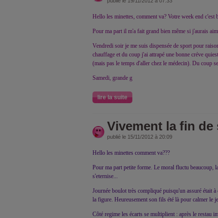
publié le 19/11/2012 à 07:33
Hello les minettes, comment va? Votre week end c'est 
Pour ma part il m'a fait grand bien même si j'aurais ai
Vendredi soir je me suis dispensée de sport pour raiso
chauffage et du coup j'ai attrapé une bonne créve quies
(mais pas le temps d'aller chez le médecin). Du coup s
Samedi, grande g
lire la suite
Vivement la fin de
publié le 15/11/2012 à 20:09
Hello les minettes comment va???
Pour ma part petite forme. Le moral fluctu beaucoup, la 
s'eternise...
Journée boulot très compliqué puisqu'un assuré était 
la figure. Heureusement son fils été là pour calmer le 
Côté regime les écarts se multiplient : après le restau i