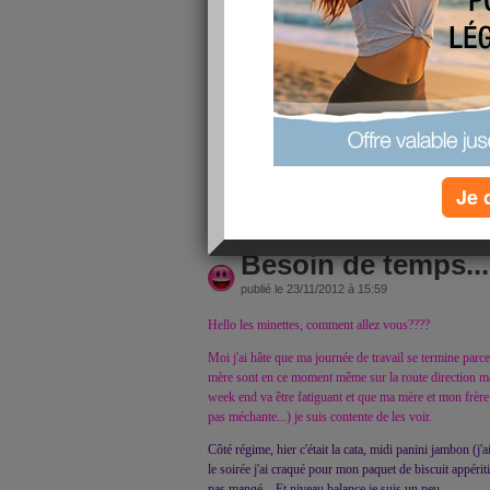
Hello les minettes, comment va???
Pour ma part très grosse fatigue. Mon week end en fami
quelques réflexions blessantes... Les parents étaient b
avons fait depuis debut juillet.
Samedi après une petite ballade au bord du canal et 
allés faire un tour sur nancy chez Decathlon et chauss
bottine à talon, j'étais toute contente. de retour
Je 
lire la suite
Besoin de temps...
publié le 23/11/2012 à 15:59
Hello les minettes, comment allez vous????
Moi j'ai hâte que ma journée de travail se termine par
mère sont en ce moment même sur la route direction ma
week end va être fatiguant et que ma mère et mon frère
pas méchante...) je suis contente de les voir.
Côté régime, hier c'était la cata, midi panini jambon (j
le soirée j'ai craqué pour mon paquet de biscuit appériti
pas mangé... Et niveau balance je suis un peu