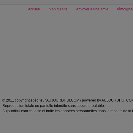
accueil
plan du site
envoyer à une amie
témoigna
Forum minceur
Forum cuisine
Commencer un régime
boissons, vins et cocktails
Alimentation équilibrée et nutrition
astuces et bons plans
Minceur
Recette cuisine
exercices physiques
recette facile
produits minceur
Recette poulet
Tags
:
ventre plat
|
maigrir des fesses
|
abdominaux
|
régime américain
|
régime mayo
|
Découvrez aussi
:
exercices abdominaux
|
recette wok
|
ANXA Partenaires
:
Recette
de cuisine |
Recette cuisine
|
© 2011 copyright et éditeur AUJOURDHUI.COM / powered by AUJOURDHUI.CO
Reproduction totale ou partielle interdite sans accord préalable.
Aujourdhui.com collecte et traite les données personnelles dans le respect de la 